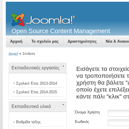
Open Source Content Management
Αρχική
Το σχολείο μας
Δραστηριότητες
Νέα & Ανακο
Αρχική
Σύνδεση
Εκπαιδευτικές εργασίες
Εισάγετε τα στοιχε
να τροποποιήσετε 
χρήστη θα βάλετε "
Σχολικό Έτος 2013-2014
οποίο έχετε επιλέξ
Σχολικό Έτος 2014-2015
κάντε πάλι "κλικ" 
Εκπαιδευτικό υλικό
Όνομα Χρήστη
Κωδικός
Βαθμίδα τάξης