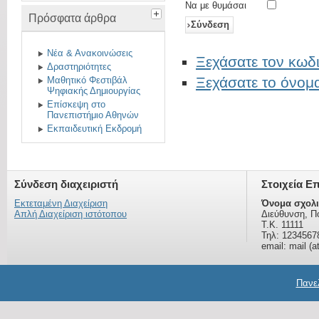
Να με θυμάσαι
Πρόσφατα άρθρα
Σύνδεση
Νέα & Ανακοινώσεις
Ξεχάσατε τον κωδι
Δραστηριότητες
Ξεχάσατε το όνομ
Μαθητικό Φεστιβάλ
Ψηφιακής Δημιουργίας
Επίσκεψη στο
Πανεπιστήμιο Αθηνών
Εκπαιδευτική Εκδρομή
Σύνδεση διαχειριστή
Στοιχεία Ε
Εκτεταμένη Διαχείριση
Όνομα σχολι
Απλή Διαχείριση ιστότοπου
Διεύθυνση, Π
Τ.Κ. 11111
Τηλ: 1234567
email: mail (a
Πανελ