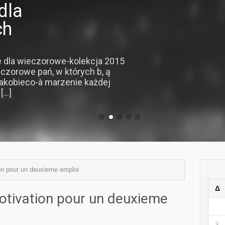
dla
ch
 dla wieczorowe-kolekcja 2015
eczorowe pań, w których b, ą
rakobieco-à marzenie każdej
...]
ion pour un deuxieme emploi
Δ
otivation pour un deuxieme
3