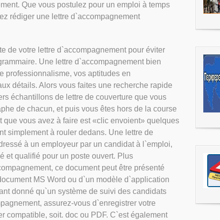
tivement. Que vous postulez pour un emploi à temps
evez rédiger une lettre d`accompagnement
ète de votre lettre d`accompagnement pour éviter
 grammaire. Une lettre d`accompagnement bien
re professionnalisme, vos aptitudes en
ux détails. Alors vous faites une recherche rapide
ers échantillons de lettre de couverture que vous
phe de chacun, et puis vous êtes hors de la course
 que vous avez à faire est «clic envoient» quelques
nt simplement à rouler dedans. Une lettre de
ressé à un employeur par un candidat à l`emploi,
é et qualifié pour un poste ouvert. Plus
compagnement, ce document peut être présenté
n document MS Word ou d`un modèle d`application
 Étant donné qu`un système de suivi des candidats
mpagnement, assurez-vous d`enregistrer votre
er compatible, soit. doc ou PDF. C`est également