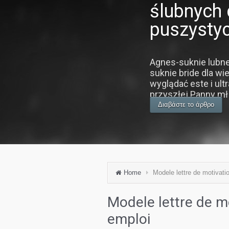
ślubnych 
puszysty
Agnes-suknie lubne
suknie bride dla wi
wyglądać este i ult
przyszłej Panny mł [
Διαβάστε το άρθρο
Home
Modele lettre de motivat
Modele lettre de m
emploi