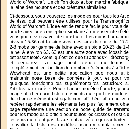
World of Warcraft. Un chiffon doux et bon marché fabriqué 
la laine des moutons et des créatures similaires.
Ci-dessous, vous trouverez les modèles pour tous les Artic
de tissu qui peuvent être utilisés pour la Transmogrific
World of Warcraft. L`idée est de rendre facile pour vous de
article avec une conception similaire à un ensemble d`él
vous pourriez essayer de construire. Les mobs humanoïde
niveau 15-36 ont la laine avec des taux de chute de 17-2
2-8 mobs par gamme de laine avec un pic à 20-23 de 1-
laine. À environ 63, 63 est une autre zone avec Mosshide
est assez isolé. Alors, qu`est-ce que tu attends? Télécharge
et démarrez. La page peut prendre du temps à
complètement, en fonction du nombre d`éléments à afficher
Wowhead est une petite application que nous utili
maintenir notre base de données à jour, et pour vo
quelques fonctionnalités supplémentaires astucieux su
Articles par modèle. Pour chaque modèle d`article, plana
image affichera une liste d`éléments qui sport ce modèle
de chaque élément est également affichée, afin que vou
repérer rapidement les éléments les plus facilement obte
page représente une section de notre guide de transmog
pour les modèles d`article pour toutes les classes et est cib
lecteurs qui n`ont pas JavaScript activé ou qui souhaiten
consulter la liste des modèles pour un emplacement s