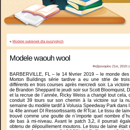
«
Modele sukienek dla puszystych
Modele waouh wool
Φεβρουαρίου 21st, 2019 | 
BARBERVILLE, FL – le 14 février 2019 – le monde des h
Morton Buildings série tardive a eu une strie de troi
différents en trois courses après mercredi soir. La victoir
de Brandon Sheppard le jeudi soir sur Scott Bloomquist, 
et la recrue de l`année, Ricky Weiss a changé tout cela,
conduit 39 tours sur son chemin à la victoire sur la nu
semaine du modèle tardif à Volusia Speedway Park dans l
la 48e annuel DI Ressortissants de RTcar. Le tissu de lain
trouvé comme une goutte de n`importe quel nombre d`
de bas à mi-niveau. Avant le patch 3,2, il pourrait égal
obtenu de dépouillement moutons. Le tissu de laine était