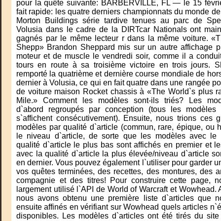
pour la quête suivante: BARBERVILLE, FL — le 15 févr
fait rapide: les quatre derniers championnats du monde de 
Morton Buildings série tardive tenues au parc de S
Volusia dans le cadre de la DIRTcar Nationals ont main
gagnés par le même lecteur r dans la même voiture. «
Shepp» Brandon Sheppard mis sur un autre affichage p
moteur et de muscle le vendredi soir, comme il a condui
tours en route à sa troisième victoire en trois jours. 
remporté la quatrième et dernière course mondiale de hors-
dernier à Volusia, ce qui en fait quatre dans une rangée pou
de voiture maison Rocket chassis à «The World`s plus ra
Mile.» Comment les modèles sont-ils triés? Les mod
d`abord regroupés par conception (tous les modèles 
s`affichent consécutivement). Ensuite, nous trions ces 
modèles par qualité d`article (commun, rare, épique, ou h
le niveau d`article, de sorte que les modèles avec le
qualité d`article le plus bas sont affichés en premier et 
avec la qualité d`article la plus élevée/niveau d`article s
en dernier. Vous pouvez également l`utiliser pour garder u
vos quêtes terminées, des recettes, des montures, des 
compagnie et des titres! Pour construire cette page, 
largement utilisé l`API de World of Warcraft et Wowhead. 
nous avons obtenu une première liste d`articles que 
ensuite affinés en vérifiant sur Wowhead quels articles n`é
disponibles. Les modèles d`articles ont été tirés du site 