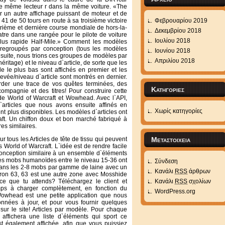
le même lecteur r dans la même voiture. «The
un autre affichage puissant de moteur et de
 41 de 50 tours en route à sa troisième victoire
Φεβρουαρίου 2019
trième et dernière course mondiale de hors-la-
Δεκεμβρίου 2018
quatre dans une rangée pour le pilote de voiture
Ιουλίου 2018
lus rapide Half-Mile.» Comment les modèles
 regroupés par conception (tous les modèles
Ιουνίου 2018
nsuite, nous trions ces groupes de modèles par
Απριλίου 2018
éritage) et le niveau d`article, de sorte que les
le le plus bas sont affichés en premier et les
levée/niveau d`article sont montrés en dernier.
rder une trace de vos quêtes terminées, des
Kατηγορίες
mpagnie et des titres! Pour construire cette
de World of Warcraft et Wowhead. Avec l`API,
articles que nous avons ensuite affinés en
Χωρίς κατηγορίες
ent plus disponibles. Les modèles d`articles ont
craft. Un chiffon doux et bon marché fabriqué à
es similaires.
 tous les Articles de tête de tissu qui peuvent
Μεταστοιχεία
s World of Warcraft. L`idée est de rendre facile
conception similaire à un ensemble d`éléments
Les mobs humanoïdes entre le niveau 15-36 ont
Σύνδεση
dans les 2-8 mobs par gamme de laine avec un
Κανάλι
RSS
άρθρων
iron 63, 63 est une autre zone avec Mosshide
-ce que tu attends? Téléchargez le client et
Κανάλι
RSS
σχολίων
ps à charger complètement, en fonction du
WordPress.org
Wowhead est une petite application que nous
onnées à jour, et pour vous fournir quelques
 sur le site! Articles par modèle. Pour chaque
affichera une liste d`éléments qui sport ce
 également affichée, afin que vous puissiez