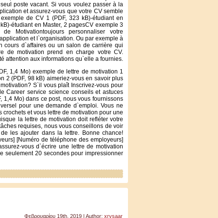
 seul poste vacant. Si vous voulez passer à la
application et assurez-vous que votre CV semble
 exemple de CV 1 (PDF, 323 kB)-étudiant en
kB)-étudiant en Master, 2 pagesCV exemple 3
 de Motivationtoujours personnaliser votre
`application et l`organisation. Ou par exemple à
cours d`affaires ou un salon de carrière qui
tre de motivation prend en charge votre CV.
é attention aux informations qu`elle a fournies.
PDF, 1,4 Mo) exemple de lettre de motivation 1
on 2 (PDF, 98 kB) aimeriez-vous en savoir plus
 motivation? S`il vous plaît Inscrivez-vous pour
 Career service science conseils et astuces
F, 1,4 Mo) dans ce post, nous vous fournissons
niversel pour une demande d`emploi. Vous ne
 crochets et vous lettre de motivation pour une
que la lettre de motivation doit refléter votre
 tâches requises, nous vous conseillons de voir
t de les ajouter dans la lettre. Bonne chance!
yeurs] [Numéro de téléphone des employeurs]
ssurez-vous d`écrire une lettre de motivation
e seulement 20 secondes pour impressionner
Φεβρουαρίου 19th, 2019 | Author:
xrysaar