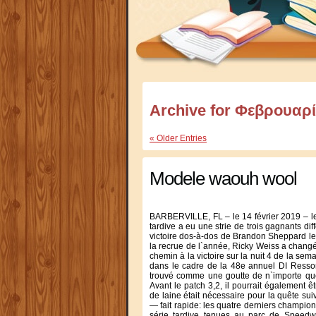
Archive for Φεβρουαρί
« Older Entries
Modele waouh wool
BARBERVILLE, FL – le 14 février 2019 – le
tardive a eu une strie de trois gagnants dif
victoire dos-à-dos de Brandon Sheppard le 
la recrue de l`année, Ricky Weiss a changé
chemin à la victoire sur la nuit 4 de la s
dans le cadre de la 48e annuel DI Ressort
trouvé comme une goutte de n`importe qu
Avant le patch 3,2, il pourrait également 
de laine était nécessaire pour la quête s
— fait rapide: les quatre derniers champio
série tardive tenues au parc de Speedw