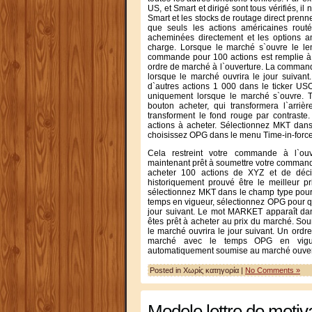
US, et Smart et dirigé sont tous vérifiés, i
Smart et les stocks de routage direct prenne
que seuls les actions américaines rout
acheminées directement et les options a
charge. Lorsque le marché s`ouvre le le
commande pour 100 actions est remplie à c
ordre de marché à l`ouverture. La comman
lorsque le marché ouvrira le jour suivan
d`autres actions 1 000 dans le ticker US
uniquement lorsque le marché s`ouvre. T
bouton acheter, qui transformera l`arriè
transforment le fond rouge par contraste.
actions à acheter. Sélectionnez MKT dan
choisissez OPG dans le menu Time-in-force
Cela restreint votre commande à l`ou
maintenant prêt à soumettre votre command
acheter 100 actions de XYZ et de déci
historiquement prouvé être le meilleur p
sélectionnez MKT dans le champ type pour
temps en vigueur, sélectionnez OPG pour q
jour suivant. Le mot MARKET apparaît da
êtes prêt à acheter au prix du marché. So
le marché ouvrira le jour suivant. Un or
marché avec le temps OPG en vigu
automatiquement soumise au marché ouvert 
Posted in Χωρίς κατηγορία |
No Comments »
Modele lettre de motiv