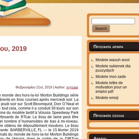
Πρόσφατα άρθρα
ου, 2019
Modele waouh wool
Modele sukienek dla
puszystych
Modele moo sade
Modele lettre de
motivation pour un
Φεβρουαρίου 21st, 2019 | Author:
xrysaar
emploi pdf
 monde des hors-la-loi Morton Buildings série
Modele emoji
férents en trois courses après mercredi soir. La
jeudi soir sur Scott Bloomquist, Don O`Neal et
 tout cela, comme il a conduit 39 tours sur son
emaine du modèle tardif à Volusia Speedway Park
Πρόσφατα σχόλια
issants de RTcar. Le tissu de laine peut être
el nombre d`humanoïdes de bas à mi-niveau.
être obtenu de dépouillement moutons. Le tissu
uivante: BARBERVILLE, FL — le 15 février 2019
nnats du monde de hors-la-loi Morton Buildings
Αρχείο
ay de Volusia dans le cadre de la DIRTcar