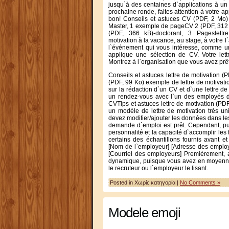
jusqu`à des centaines d`applications à un
prochaine ronde, faites attention à votre 
bon! Conseils et astuces CV (PDF, 2 Mo)
Master, 1 exemple de pageCV 2 (PDF, 312 
(PDF, 366 kB)-doctorant, 3 Pageslettre
motivation à la vacance, au stage, à votre l
l`événement qui vous intéresse, comme un 
applique une sélection de CV. Votre let
Montrez à l`organisation que vous avez prêt
Conseils et astuces lettre de motivation (
(PDF, 99 Ko) exemple de lettre de motivati
sur la rédaction d`un CV et d`une lettre de
un rendez-vous avec l`un des employés de
CVTips et astuces lettre de motivation (PD
un modèle de lettre de motivation très u
devez modifier/ajouter les données dans les
demande d`emploi est prêt. Cependant, puis
personnalité et la capacité d`accomplir les
certains des échantillons fournis avant e
[Nom de l`employeur] [Adresse des emplo
[Courriel des employeurs] Premièrement, a
dynamique, puisque vous avez en moyenn
le recruteur ou l`employeur le lisant.
Posted in Χωρίς κατηγορία |
No Comments »
Modele emoji