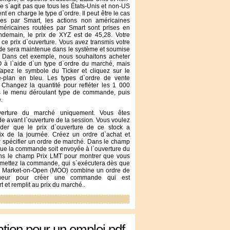
l ne s`agit pas que tous les États-Unis et non-US
nt en charge le type d`ordre. Il peut être le cas
ées par Smart, les actions non américaines
méricaines routées par Smart sont prises en
ndemain, le prix de XYZ est de 45,28. Votre
e prix d`ouverture. Vous avez transmis votre
de sera maintenue dans le système et soumise
t. Dans cet exemple, nous souhaitons acheter
O à l`aide d`un type d`ordre du marché, mais
apez le symbole du Ticker et cliquez sur le
re-plan en bleu. Les types d`ordre de vente
 Changez la quantité pour refléter les 1 000
s le menu déroulant type de commande, puis
.
verture du marché uniquement. Vous êtes
e avant l`ouverture de la session. Vous voulez
der que le prix d`ouverture de ce stock a
rix de la journée. Créez un ordre d`achat et
 spécifier un ordre de marché. Dans le champ
ue la commande soit envoyée à l`ouverture du
ns le champ Prix LMT pour montrer que vous
umettez la commande, qui s`exécutera dès que
dre Market-on-Open (MOO) combine un ordre de
eur pour créer une commande qui est
et remplit au prix du marché..
ation pour un emploi pdf