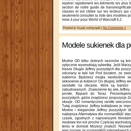
repérer rapidement les éléments les plus 
section de notre guide de transmogrificat
classes et est ciblée sur les lecteurs qui
seulement consulter la liste des modèles 
mise à jour pour World of Warcraft 6,2.
Posted in Χωρίς κατηγορία |
No Comments »
Modele sukienek dla p
Modne OD kilku dobrych sezonów są kreacj
optycznie wysmuklają sylwetkę. Jeśli Marzy c
Nasze Długie Jeffrey puszystych dla pusz
odcinany w talii lub Pod biustem, ze zw
sukience Będziesz mogła swobodnie si
seksownie je kobieco! Do długiej Jeffrey 
sandałki na obcasie, które są bardzo d
zabudowanych. Znalezienie tej wła Jeffrey
proste, flippant do Teraz. Prezentuje
puszystych, gdzie znajdziesz propozycje Z
okazje. OD romantycznej randki wieczor
Tutaj znajdziesz Jeffrey koktajlowe je im
Modne i eleganckie Jeffrey puszystych d
najlepsza Alternatywa dla rozmanitější sta
czasie, zgodnych z najnowszymi trendami
modowe ton est proche Częściej wychodzą n
temu w domodi Możesz znaleźć Niezwykl
wieczorowe ze rozmanitější internetowych 