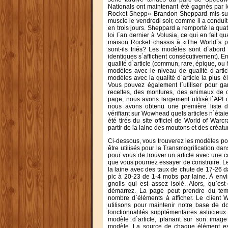
Nationals ont maintenant été gagnés par 
Rocket Shepp» Brandon Sheppard mis sur 
muscle le vendredi soir, comme il a conduit
en trois jours. Sheppard a remporté la qua
loi l`an dernier à Volusia, ce qui en fait 
maison Rocket chassis à «The World`s p
sont-ils triés? Les modèles sont d`abord
identiques s`affichent consécutivement). E
qualité d`article (commun, rare, épique, ou h
modèles avec le niveau de qualité d`artic
modèles avec la qualité d`article la plus é
Vous pouvez également l`utiliser pour ga
recettes, des montures, des animaux de co
page, nous avons largement utilisé l`API 
nous avons obtenu une première liste d`
vérifiant sur Wowhead quels articles n`étai
été tirés du site officiel de World of War
partir de la laine des moutons et des créatur
Ci-dessous, vous trouverez les modèles pour
être utilisés pour la Transmogrification dan
pour vous de trouver un article avec une 
que vous pourriez essayer de construire. 
la laine avec des taux de chute de 17-26 
pic à 20-23 de 1-4 mobs par laine. À env
gnolls qui est assez isolé. Alors, qu`est
démarrez. La page peut prendre du tem
nombre d`éléments à afficher. Le client 
utilisons pour maintenir notre base de d
fonctionnalités supplémentaires astucieux
modèle d`article, planant sur son image 
modèle. La source de chaque élément est