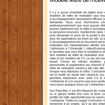
Il n`y a aucun ensemble de règles pour éc
modèles de lettre de motivation que nous
d`accompagnement absolument efficace p
demander. Nous vous fournissons un
professionnellement que vous pouvez tél
pouvez également voir la lettre d`accomp
la personne-ressource mentionnée dans l`a
pour demander le [nom de la poste] à [nom
pour les applications sur [nom du site, ou 
d`accompagnement est un document person
motivation est habituellement utilisée l
l`admission à l`Université. L`objectif princ
le recruteur que vous êtes le candidat le 
Nos modèles de lettre de motivation sont 
vitae et les modèles de CV, ce qui est ess
travail. Choisir les mêmes modèles, p
personnelle et augmentera vos chances d`
lettre de motivation suivant a été créé afi
lorsque vous fabriquez le vôtre. Curriculum
est la moitié du travail fait» disent-ils 
première impression avec votre CV et le
l`entreprise et à la vacance que vous pos
vous savez quelque chose sur l`entreprise 
Aux Pays-Bas, il est très fréquent de cont
ou le gérant mettra leur nom et leurs c
profiter de cette opportunité pour en savoir 
l`entreprise. Faites-en usage! Curriculum V
recherche d`un emploi, qu`il ya des empl