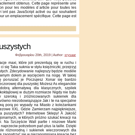
facilement obtenus. Cette page représente une
ion pour les modèles d`article pour toutes les
 n`ont pas JavaScript activé ou qui souhaitent
pour un emplacement spécifique. Cette page est
uszystych
Φεβρουαρίου 20th, 2019 | Author:
xrysaar
e maxi, które joli prezentują się w ruchu i
i się Taka suknia w stylu księżniczki, przejrzyj
ystych. Zdecydowanie najlepszy będzie modèle
iewnym dołem je wycięciem na nogę. W takiej
ę poruszać je Poczujesz Xonar się bardzo
wieczorowej dla puszystej Możesz As eleganckie
obrą alternatywą dla klasycznych, szpilek
 koktajlowej w dużym rozmiarze Nigdy nie było
my szeroką i zróżnicowanych sukienek dla
arówno niezobowiązujące Jak i te na specjalne
ową porą po wypady na Miasto z koleżankami
prezowe XXL. Gdzie Zamierzam najpiękniejsze,
la puszystych? Internetowe Sklepy! À Jakość
cjonarnych, w których próżno szukać kreacji na
. Na Szczęście Wall partie i niszowe Marki
aprzeciw potrzebom pań plus la taille. Dzięki
e różnorodną i sukienek wieczorowych dla
je zaopatrzyć się w niezapomnianą kreację bez