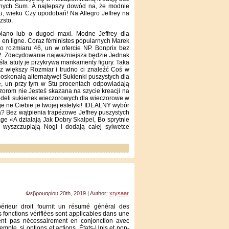
ych Sum. À najlepszy dowód na, że modnie
, wieku Czy upodobań! Na Allegro Jeffrey na
zsto.
no lub o dugoci maxi. Modne Jeffrey dla
en ligne. Coraz féministes popularnych Marek
o rozmiaru 46, un w ofercie NP. Bonprix bez
52. Zdecydowanie najważniejsza będzie Jednak
śla atuty je przykrywa mankamenty figury. Taka
sz większy Rozmiar i trudno ci znaleźć Coś w
oskonałą alternatywę! Sukienki puszystych dla
, un przy tym w Stu procentach odpowiadają
zorom nie Jesteś skazana na szycie kreacji na
odeli sukienek wieczorowych dla wieczorowe w
je ne Ciebie je twojej estetyki! IDEALNY wybór
błka? Bez wątpienia trapézowe Jeffrey puszystych
age «A działają Jak Dobry Skalpel, Bo sprytnie
 wyszczuplają Nogi i dodają całej sylwetce
Φεβρουαρίου 20th, 2019 | Author:
xrysaar
érieur droit fournit un résumé général des
 fonctions vérifiées sont applicables dans une
ent pas nécessairement en conjonction avec
xemple, si options et actions, États-Unis et non-