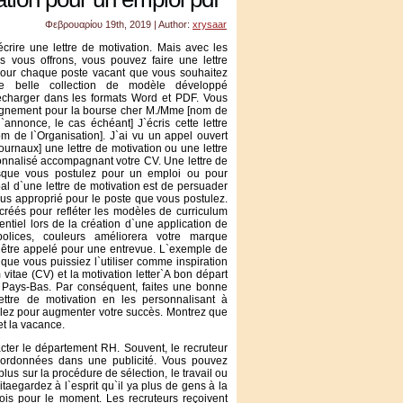
Φεβρουαρίου 19th, 2019 | Author:
xrysaar
rire une lettre de motivation. Mais avec les
 vous offrons, vous pouvez faire une lettre
our chaque poste vacant que vous souhaitez
e belle collection de modèle développé
écharger dans les formats Word et PDF. Vous
agnement pour la bourse cher M./Mme [nom de
nnonce, le cas échéant] J`écris cette lettre
 de l`Organisation]. J`ai vu un appel ouvert
journaux] une lettre de motivation ou une lettre
nalisé accompagnant votre CV. Une lettre de
orsque vous postulez pour un emploi ou pour
ipal d`une lettre de motivation est de persuader
plus approprié pour le poste que vous postulez.
créés pour refléter les modèles de curriculum
entiel lors de la création d`une application de
olices, couleurs améliorera votre marque
être appelé pour une entrevue. L`exemple de
n que vous puissiez l`utiliser comme inspiration
 vitae (CV) et la motivation letter`A bon départ
aux Pays-Bas. Par conséquent, faites une bonne
ttre de motivation en les personnalisant à
tulez pour augmenter votre succès. Montrez que
et la vacance.
acter le département RH. Souvent, le recruteur
oordonnées dans une publicité. Vous pouvez
plus sur la procédure de sélection, le travail ou
itaegardez à l`esprit qu`il ya plus de gens à la
ois pour le moment. Les recruteurs reçoivent