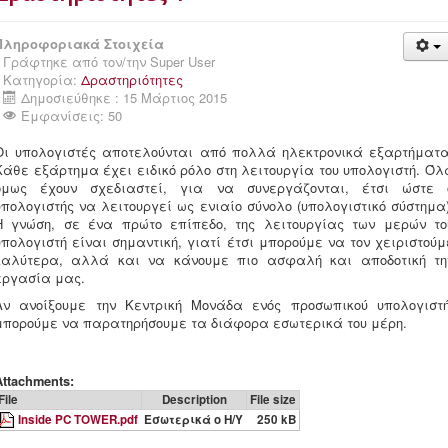
Πληροφοριακά Στοιχεία
Γράφτηκε από τον/την
Super User
Κατηγορία:
Δραστηριότητες
Δημοσιεύθηκε : 15 Μάρτιος 2015
Εμφανίσεις: 50
Οι υπολογιστές αποτελούνται από πολλά ηλεκτρονικά εξαρτήματα
Κάθε εξάρτημα έχει ειδικό ρόλο στη λειτουργία του υπολογιστή. Όλ
όμως έχουν σχεδιαστεί, για να συνεργάζονται, έτσι ώστε 
υπολογιστής να λειτουργεί ως ενιαίο σύνολο (υπολογιστικό σύστημα)
Η γνώση, σε ένα πρώτο επίπεδο, της λειτουργίας των μερών το
υπολογιστή είναι σημαντική, γιατί έτσι μπορούμε να τον χειριστούμ
καλύτερα, αλλά και να κάνουμε πιο ασφαλή και αποδοτική τη
εργασία μας.
Αν ανοίξουμε την Κεντρική Μονάδα ενός προσωπικού υπολογιστή
μπορούμε να παρατηρήσουμε τα διάφορα εσωτερικά του μέρη.
Attachments:
File
Description
File size
Inside PC TOWER.pdf
Εσωτερικά ο Η/Υ
250 kB