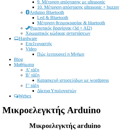
9. Μέτρηση απόστασης με ultrasonic
10. Μέτρηση απόστασης ultrasonic + buzzer
Arduino Bluetooth
Led & Bluetooth
Μέτρηση θερμοκρασίας & bluetooth
Ρομποτικός βραχίονας (3d + AI2)
Χρωματικός κώδικας αντιστάσεων
Hardware
Επεξεργαστής
Video
Πώς λειτουργεί η Μνήμη
Blog
Μαθήματα
Α’ τάξη
Β’ τάξη
Κατασκευή ιστοσελίδων με wordpress
Γ’ τάξη
Δίκτυα Υπολογιστών
Webex
Μικροελεγκτής Arduino
Μικροελεγκτής arduino