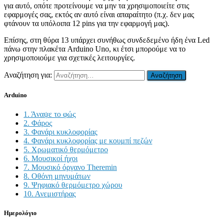
για αυτό, οπότε προτείνουμε να μην τα χρησιμοποιείτε στις
εφαρμογές σας, εκτός αν αυτό είναι απαραίτητο (π.χ. δεν μας
φτάνουν τα υπόλοιπα 12 pins για την εφαρμογή μας).
Επίσης, στη θύρα 13 υπάρχει συνήθως συνδεδεμένο ήδη ένα Led
πάνω στην πλακέτα Arduino Uno, κι έτσι μπορούμε να το
χρησιμοποιούμε για σχετικές λειτουργίες.
Αναζήτηση για:
Arduino
1. Άναψε το φώς
2. Φάρος
3. Φανάρι κυκλοφορίας
4. Φανάρι κυκλοφορίας με κουμπί πεζών
5. Χρωματικό θερμόμετρο
6. Μουσικοί ήχοι
7. Μουσικό όργανο Theremin
8. Οθόνη μηνυμάτων
9. Ψηφιακό θερμόμετρο χώρου
10. Ανεμιστήρας
Ημερολόγιο