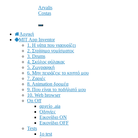
Arvalis
Instagram
tel. 24910 23755 / fax 24910 26620
Costas
Facebook
Εναλλαγή
πλοήγησης
Αρχική
MIT App Inventor
1. Η γάτα που νιαουρίζει
2. Στρίψιμο νομίσματος
3. Drums
4. Σκύλος φύλακας
5. Ζωγραφική
6. Μην πειράζεις το κινητό μου
7. Ζαριές
8. Animation δρομέα
9. Που είναι το ποδήλατό μου
10. Web browser
On Off
αρχείο .aia
Οδηγίες
Εικονίδιο ΟΝ
Εικονίδιο OFF
Tests
1o test