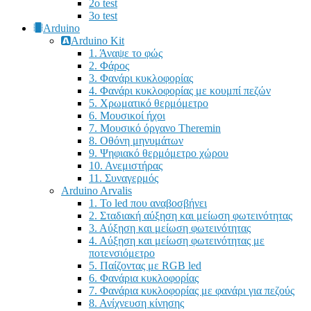
2o test
3o test
Arduino
Arduino Kit
1. Άναψε το φώς
2. Φάρος
3. Φανάρι κυκλοφορίας
4. Φανάρι κυκλοφορίας με κουμπί πεζών
5. Χρωματικό θερμόμετρο
6. Μουσικοί ήχοι
7. Μουσικό όργανο Theremin
8. Οθόνη μηνυμάτων
9. Ψηφιακό θερμόμετρο χώρου
10. Ανεμιστήρας
11. Συναγερμός
Arduino Arvalis
1. Το led που αναβοσβήνει
2. Σταδιακή αύξηση και μείωση φωτεινότητας
3. Αύξηση και μείωση φωτεινότητας
4. Αύξηση και μείωση φωτεινότητας με
ποτενσιόμετρο
5. Παίζοντας με RGB led
6. Φανάρια κυκλοφορίας
7. Φανάρια κυκλοφορίας με φανάρι για πεζούς
8. Ανίχνευση κίνησης