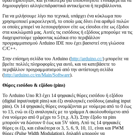
δραστηριοτήτων, και γενικότερα για οποιονδήποτε ενδιαφέρεται να
δημιουργήσει αλληλεπιδραστικά αντικείμενα ή περιβάλλοντα.
Για να μιλήσουμε λίγο πιο τεχνικά, υπάρχει ένα κύκλωμα που
χρησιμοποιεί μικροελεγκτή, το οποίο μας δίνει ένα αριθμό πυλών
οι οποίες μπορεί να λειτουργήσουν είτε ως είσοδοι είτε ως έξοδοι
στα κυκλώματά μας. Αυτές τις εισόδους ή εξόδους μπορούμε να τις
διαχειριστούμε γράφοντας κώδικα στο περιβάλλον
προγραμματισμού Arduino IDE που έχει βασιστεί στη γλώσσα
C/C++.
Στην επίσημη σελίδα του Arduino (
http://arduino.cc/
) μπορείτε να
βρείτε πολλές πληροφορίες για αυτό, και να κατεβάσετε το
περιβάλλον προγραμματισμού από την αντίστοιχη σελίδα
(
http://arduino.cc/en/Main/Software
).
Θύρες εισόδου & εξόδου (pins)
Το Arduino Uno R3 έχει 14 ψηφιακές θύρες εισόδου ή εξόδου
(digital input/outpit pins) και έξι αναλογικές εισόδους (analog input
pins). Οι 14 ψηφιακές θύρες ονομάζονται με νούμερα από το 0 έως
το 13, ενώ οι έξι αναλογικές με το γράμμα Α ακολουθούμενο από
ένα νούμερο από 0 μέχρι το 5 (π.χ. Α3). Στην έξοδο τα pins
μπορούν να δώσουν 0 έως και 5V τάση. Από τις 14 ψηφιακές
θύρες οι έξι, και ειδικότερα οι 3, 5, 6, 9, 10, 11, είναι και PWM
θύρες (Pulse Width Modulation), δηλαδή μπορούν να