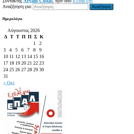
Συντάκτης
Arvalis Costas
, πριν από
8 έτη
8 έτη
Αναζήτηση για:
Ημερολόγιο
Αύγουστος 2026
Δ
Τ
Τ
Π
Π
Σ
Κ
1
2
3
4
5
6
7
8
9
10
11
12
13
14
15
16
17
18
19
20
21
22
23
24
25
26
27
28
29
30
31
« Οκτ