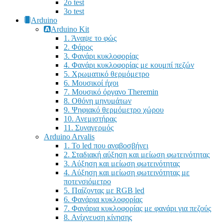
2o test
3o test
Arduino
Arduino Kit
1. Άναψε το φώς
2. Φάρος
3. Φανάρι κυκλοφορίας
4. Φανάρι κυκλοφορίας με κουμπί πεζών
5. Χρωματικό θερμόμετρο
6. Μουσικοί ήχοι
7. Μουσικό όργανο Theremin
8. Οθόνη μηνυμάτων
9. Ψηφιακό θερμόμετρο χώρου
10. Ανεμιστήρας
11. Συναγερμός
Arduino Arvalis
1. Το led που αναβοσβήνει
2. Σταδιακή αύξηση και μείωση φωτεινότητας
3. Αύξηση και μείωση φωτεινότητας
4. Αύξηση και μείωση φωτεινότητας με
ποτενσιόμετρο
5. Παίζοντας με RGB led
6. Φανάρια κυκλοφορίας
7. Φανάρια κυκλοφορίας με φανάρι για πεζούς
8. Ανίχνευση κίνησης