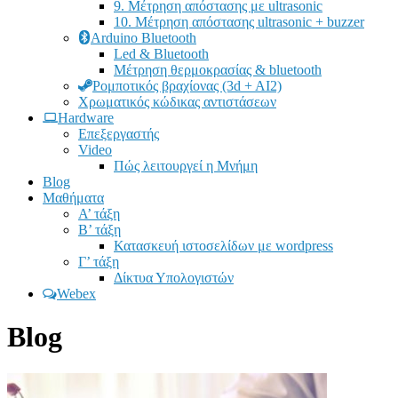
9. Μέτρηση απόστασης με ultrasonic
10. Μέτρηση απόστασης ultrasonic + buzzer
Arduino Bluetooth
Led & Bluetooth
Μέτρηση θερμοκρασίας & bluetooth
Ρομποτικός βραχίονας (3d + AI2)
Χρωματικός κώδικας αντιστάσεων
Hardware
Επεξεργαστής
Video
Πώς λειτουργεί η Μνήμη
Blog
Μαθήματα
Α’ τάξη
Β’ τάξη
Κατασκευή ιστοσελίδων με wordpress
Γ’ τάξη
Δίκτυα Υπολογιστών
Webex
Blog