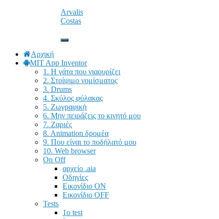
Arvalis
Instagram
tel. 24910 23755 / fax 24910 26620
Costas
Facebook
Εναλλαγή
πλοήγησης
Αρχική
MIT App Inventor
1. Η γάτα που νιαουρίζει
2. Στρίψιμο νομίσματος
3. Drums
4. Σκύλος φύλακας
5. Ζωγραφική
6. Μην πειράζεις το κινητό μου
7. Ζαριές
8. Animation δρομέα
9. Που είναι το ποδήλατό μου
10. Web browser
On Off
αρχείο .aia
Οδηγίες
Εικονίδιο ΟΝ
Εικονίδιο OFF
Tests
1o test