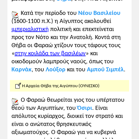
Κατά την περίοδο του
Νέου Βασιλείου
(1600-1100 π.Χ.) η Αίγυπτος ακολουθεί
ιμπεριαλιστική
πολιτική και επεκτείνεται
προς τον Νότο και την Ανατολή. Κοντά στη
Θήβα οι Φαραώ χτίζουν τους τάφους τους
«
στην κοιλάδα των βασιλέων
» και
οικοδομούν λαμπρούς ναούς, όπως του
Καρνάκ
, του
Λούξορ
και του
Αμπού Σιμπέλ
.
Η Αρχαία Θήβα της Αιγύπτου (ΟΥΝΕΣΚΟ)
Ο Φαραώ θεωρείται γιος του υπέρτατου
θεού των Αιγυπτίων, του
Όσιρι
. Είναι
απόλυτος κυρίαρχος, διοικεί τον στρατό και
είναι ο ανώτατος θρησκευτικός
αξιωματούχος. Ο Φαραώ για να κυβερνά