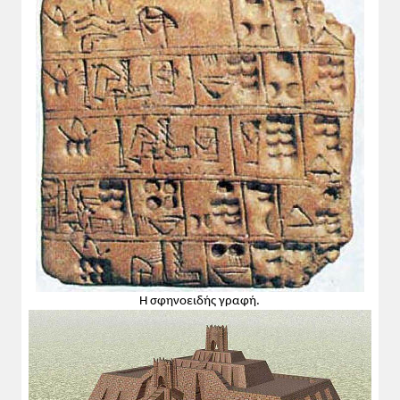
Προσπέλαση:
Μεσοποταμία: Σουμέριοι, Βαβυλώνιοι,
Ασσύριοι: τρεις λαοί, τρία διαδοχικά
κρατικά συγκροτήματα, τρεις προσφορές
στο πολιτιστικό οικοδόμημα.
Θα τονιστεί ιδιαίτερα:
Σουμέριοι, ουσιαστικά ο πρώτος μεγάλος
πολιτισμός·
Βαβυλώνιοι, ανάπτυξη νομοθεσίας και
αστρονομίας·
Ασσύριοι, πολεμική ικανότητα.
Να παρατηρήσουν οι μαθητές τη στήλη
του Χαμουραμπί, να τονιστεί η ταύτιση του
βασιλιά με τον θεό και να σημειωθεί η
Η σφηνοειδής γραφή.
θεία προέλευση των νόμων.
Να δοθεί ιδιαίτερη προσοχή στο
απόσπασμα από το έπος Γιλγαμές.
Σφηνοειδής γραφή: πρώτη μορφή