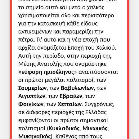
παιχνίδι
το σημείο αυτό και μετά ο χαλκός
Δικτυακός χώρος
για τους θεούς της
χρησιμοποιείται όλο και περισσότερο
Αιγύπτου
για την κατασκευή κάθε είδους
Γράψτε στα
ιερογλυφικά
αντικειμένων και παραμερίζει την
Μούμια στη Βικιπαίδεια
πέτρα. Γι’ αυτό και η νέα εποχή που
Μούμιες στο Metropolitan Museum of
αρχίζει ονομάζεται Εποχή του Χαλκού.
Art
εδώ
,
εδώ
κι
εδώ
Αυτή την περίοδο, στην περιοχή της
Μούμιες στο Βρετανικό
Μουσείο
Μέσης Ανατολής που ονομάστηκε
«
εύφορη ημισέληνο
ς» αναπτύσσονται
Διδακτικές οδηγίες
οι πρώτοι μεγάλοι πολιτισμοί, των
Ειδικοί διδακτικοί στόχοι:
Σουμερίων
, των
Βαβυλωνίων
, των
Οι μαθητές επιδιώκεται:
Αιγυπτίων
, των
Εβραίων
, των
• Να κατανοήσουν τη σημασία των
Φοινίκων
, των
Χετταίων
. Συγχρόνως,
πολιτισμών που αναπτύσσονται στην
σε διάφορες περιοχές της Ελλάδας
περιοχή της λεγόμενης «εύφορης
εμφανίζονται οι πρώτοι σημαντικοί
ημισελήνου».
πολιτισμοί (
Κυκλαδικός
,
Μινωικός
,
• Να μάθουν τι προσέφερε ο καθένας
από τους πολιτισμούς αυτούς στην
Μυκηναϊκός
). Καθένας από τους