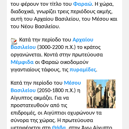
του φέρουν τον τίτλο του
Φαραώ
. Η χώρα,
διαδοχικά, γνωρίζει τρεις περιόδους ακμής,
αυτή του Αρχαίου Βασιλείου, του Μέσου και
του Νέου Βασιλείου.
Κατά την περίοδο του
Αρχαίου
Βασιλείου
(3000-2200 π.Χ.) το κράτος
οργανώνεται. Κοντά στην πρωτεύουσα
Μέμφιδα
οι Φαραώ οικοδομούν
γιγαντιαίους τάφους, τις
πυραμίδες
.
Κατά την περίοδο του
Μέσου
Βασιλείου
(2050-1800 π.Χ.) η
Αίγυπτος ακμάζει. Για να
προστατευθούν από τις
επιδρομές, οι Αιγύπτιοι οχυρώνουν τα
σύνορα της χώρας. Η πρωτεύουσα
μεταφέρεται στη
Θήβα
, στην Άνω Αίγυπτο.