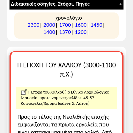
Διδακτικές οδηγίες, Στόχοι, Πηγές
χρονολόγιο
Ασκήσεις
2300
|
2000
|
1700
|
1600
|
1450
|
1400
|
1370
|
1200
|
Κατέβασε τις ερωτήσεις κατανόησης
Πρόσθετο υλικό
Οι πυραμίδες στoυς χάρτες της Google
Η ΕΠΟΧΗ ΤΟY ΧΑΛΚΟY (3000-1100
Οι πυραμίδες της Γκίζας στη
Βικιπαίδεια
Περιήγηση στις Πυραμίδες της
Αιγύπτου
π.Χ.)
εξωτερική άποψη
Περιήγηση στο εσωτερικό της
Η Εποχή του Χαλκού(Το Εθνικό Αρχαιολογικό
πυραμίδας του
Χέοπα (Khufu)
Μουσείο, προτεινόμενες σελίδες: 45-57,
Κοινωφελές Ίδρυμα Ιωάννη Σ. Λάτση)
Περιήγηση στην
ελληνική πυραμίδα
Ο δικτυακός χώρος του Βρετανικού
Προς το τέλος της Νεολιθικής εποχής
Μουσείου
για παιδιά με αφιέρωμα
εμφανίζονται τα πρώτα εργαλεία που
στους θεούς της Αιγύπτου. Υπάρχει και
είναι κατασκευασμένα από χαλκό. Από