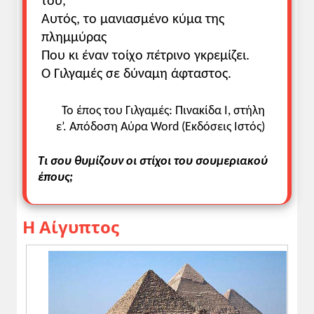
του,
Αυτός, το μανιασμένο κύμα της
πλημμύρας
Που κι έναν τοίχο πέτρινο γκρεμίζει.
Ο Γιλγαμές σε δύναμη άφταστος.
Το έπος του Γιλγαμές: Πινακίδα Ι, στήλη
ε’. Απόδοση Αύρα Word (Εκδόσεις Ιστός)
Τι σου θυμίζουν οι στίχοι του σουμεριακού
έπους;
Η Αίγυπτος