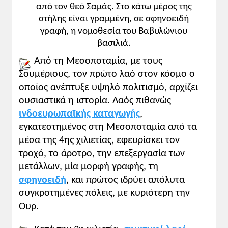
από τον θεό Σαμάς. Στο κάτω μέρος της
χωριό στο άλλο οι κοινωνικοί δεσμοί συ­
στήλης είναι γραμμένη, σε σφηνοειδή
γκροτούνται και διατηρούνται εξ αιτίας
γραφή, η νομοθεσία του Βαβυλώνιου
των δρόμων, κυρίως εξ αιτίας του ποταμού
βασιλιά.
και των διωρύγων που ανοίχτηκαν από την
αρχαϊκή εποχή και διέτρεχαν όλες τις
Από τη Μεσοποταμία, με τους
επαρ­χίες. Οι όνοι μεταφέρουν τα τρόφιμα
Σουμέριους, τον πρώτο λαό στον κόσμο ο
για την καθημερινή διατροφή, αλλά με τα
οποίος ανέπτυξε υψηλό πολιτισμό, αρχίζει
πλοία πραγματοποιούνται οι μεταφορές
ουσιαστικά η ιστορία. Λαός πιθανώς
των πολύτιμων εμπορευμάτων και των
ινδοευρωπαϊκής καταγωγής
,
προσώπων σε τέτοιο βαθμό ώστε «το να
εγκατεστημένος στη Μεσοποταμία από τα
μην έχεις πλοίο» ισοδυναμούσε με τη
μέσα της 4ης χιλιετίας, εφευρίσκει τον
μεγαλύτερη κα­κοτυχία. Από το
τροχό, το άροτρο, την επεξεργασία των
μεγαλοπρεπές βασιλικό σκάφος μέχρι την
μετάλλων, μία μορφή γραφής, τη
ταπεινή ψαρόβαρκα, κάθε είδος
σφηνοειδή
, και πρώτος ιδρύει απόλυτα
πλεούμενα διασχίζουν τους υδάτινους
δρόμους.
συγκροτημένες πόλεις, με κυριότερη την
Ο δρόμος, η οδός, συμβολίζουν την καλή
Ουρ.
ατομική διαγωγή, αλλά ακόμη το μονοπάτι