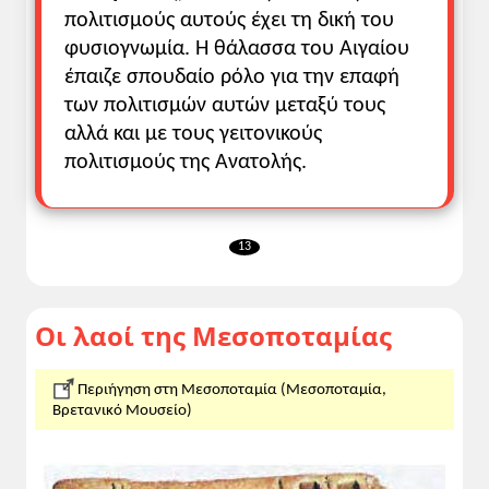
ιστορική εξέλιξη.
πολιτισμούς αυτούς έχει τη δική του
• Να συλλάβουν τη σημασία της
φυσιογνωμία. Η θάλασσα του Αιγαίου
εφεύρεσης της γραφή και να
έπαιζε σπουδαίο ρόλο για την επαφή
παρακολουθήσουν την εξέλιξή της.
των πολιτισμών αυτών μεταξύ τους
• Να κατανοήσουν τη σπουδαιότητα της
αλλά και με τους γειτονικούς
εμφάνισης του μονοθεϊσμού στον εβραϊκό
πολιτισμούς της Ανατολής.
λαό.
• Να μπορέσουν να σχολιάσουν
επαρκώς ένα παράθεμα.
13
Προετοιμασία:
Αφού παρουσιάσουμε στους μαθητές τη
Οι λαοί της Μεσοποταμίας
χρονική διάρκεια της Εποχής του Χαλκού,
με τη βοήθεια του χάρτη θα
προσδιορίσουμε την περιοχή της
Περιήγηση στη Μεσοποταμία (Μεσοποταμία,
λεγόμενης «εύφορης ημισελήνου» και θα
Βρετανικό Μουσείο)
συγκεκριμενοποιήσουμε τους λαούς που
κατοικούν σε αυτή.