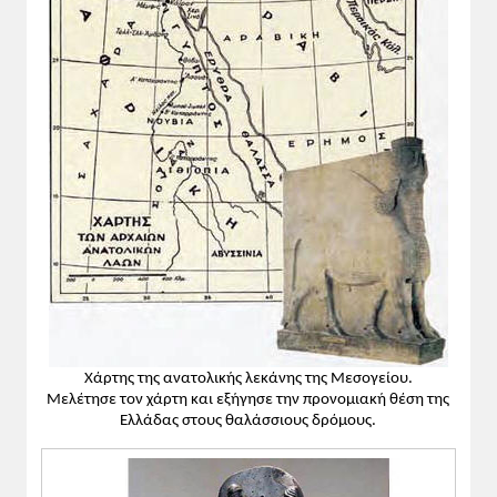
Οι λαοί της Παλαιστίνη και της Μικράς
Ασίας:
Φοίνικες: θαλασσοπόροι· κύριοι της
Μεσογείου· έμποροι δεινοί. Φράσεις που
αποδίδουν τα κύρια χαρακτηριστικά των
Φοινίκων. Και η απλοποίηση του
αλφαβήτου. Οι μαθητές καλούνται να
απαντήσουν γιατί, κατά τη γνώμη τους, η
απλοποίηση αυτή αποτελεί μεγίστη
συμβολή στην πορεία του πολιτισμού.
Εβραίοι: Μονοθεϊσμός: να αναλυθεί
λεπτομερών η έννοια στους μαθητές. Με
το παράθεμα από τη Βίβλο να
προσδιοριστεί ο ρόλος του Θεού στην
Χάρτης της ανατολικής λεκάνης της Μεσογείου.
ιστορία των Εβραίων.
Μελέτησε τον χάρτη και εξήγησε την προνομιακή θέση της
Χετταίοι: Ιστορική αφήγηση. Η σημασία
Ελλάδας στους θαλάσσιους δρόμους.
της.