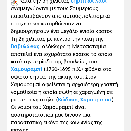
που χάραξε ο οδηγός της χώρας, βασιλιάς
Κατά την 3η χιλιετία,
σημιτικοί λαοί
ή θεός, ανάλογα με τις εποχές «Το να είσαι
αναμειγνύονται με τους Σουμέριους,
στον δρόμο» ή «στο νερό» (δηλαδή στον
παραλαμβάνουν από αυτούς πολιτισμικά
υδάτινο δρόμο) του ενός ή του άλλου, του
στοιχεία και κατορθώνουν να
βασιλιά ή του θεού, σημαίνει ότι σέβεσαι
δημιουργήσουν ένα μεγάλο ενιαίο κράτος.
το δίκαιο που καθιερώθηκε και
Τη 2η χιλιετία, με κέντρο την πόλη της
ισχυροποιήθηκε από τον ένα ή από τον
Βαβυλώνας
, ολόκληρη η Μεσοποταμία
άλλο, δίκαιο βασιλικό ή εθιμικό.»
αποτελεί ένα ισχυρότατο κράτος το οποίο
BERNADETTE MENU, Vivre en Egypte
κατά την περίοδο της βασιλείας του
ancienne, Παρίσι, 1998, σσ. 19-20, μετ.
Χαμουραμπί
(1730-1695 π.Χ.) φθάνει στο
Β.Σ.
ύψιστο σημείο της ακμής του. Στον
Χαμουραμπί οφείλεται η αρχαιότερη γραπτή
νομοθεσία η οποία σώθηκε χαραγμένη σε
μία πέτρινη στήλη (
Κώδικας Χαμουραμπί
).
Οι νόμοι του Χαμουραμπί είναι
αυστηρότατοι και μας δίνουν μια
παραστατική εικόνα της κοινωνίας της
εποχής.