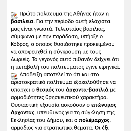
Συγκριτική δραστηριότητα (Σπάρτη -
Αθήνα): Κατάρτιση πίνακα στον οποίο να
Πρώτο πολίτευμα της Αθήνας ήταν η
καταγράφονται ομοιότητες και διαφορές
βασιλεία
. Για την περίοδο αυτή ελάχιστα
του αθηναϊκού και του σπαρτιατικού
μας είναι γνωστά. Τελευταίος βασιλιάς,
πολιτεύματος.
σύμφωνα με την παράδοση, υπήρξε ο
Κόδρος, ο οποίος θυσιάστηκε προκειμένου
4 ώρες
να αποφευχθεί η σύγκρουση με τους
Δωριείς. Το γεγονός αυτό πιθανόν δείχνει ότι
Ειδικοί διδακτικοί στόχοι:
η μεταβολή του πολιτεύματος έγινε ειρηνικά.
Οι μαθητές επιδιώκεται:
Απόδειξη αποτελεί το ότι και στο
• Να προβληματιστούν, με βάση την
κατανομή του πληθυσμού στην Αττική,
αριστοκρατικό πολίτευμα εξακολούθησε να
πάνω στη σχέση του γεωγραφικού και του
υπάρχει ο
θεσμός
του
άρχοντα-βασιλιά
με
ανθρώπινου παράγοντα.
αρμοδιότητες θρησκευτικού χαρακτήρα.
• Να κατανοήσουν τη μετάβαση από τη
Ουσιαστική εξουσία ασκούσαν ο
επώνυμος
βασιλεία στην αριστοκρατία.
άρχοντας
, υπεύθυνος για τη σύγκληση της
• Να αξιολογήσουν τη λειτουργικότητα
Εκκλησίας του Δήμου, και ο
πολέμαρχος
,
των θεσμών.
αρμόδιος για στρατιωτικά θέματα.
Οι έξι