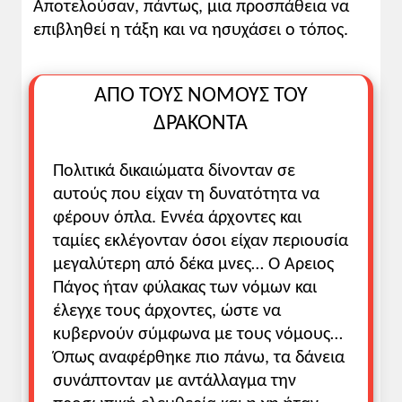
Αποτελούσαν, πάντως, μια προσπάθεια να
προβλήματα που προκαλούσαν κοινωνική
ένταση.
επιβληθεί η τάξη και να ησυχάσει ο τόπος.
Πηγές
ΑΠΟ ΤΟΥΣ ΝΟΜΟΥΣ ΤΟΥ
Η εξέλιξη που συντελείται στον ελληνικό
ΔΡΑΚΟΝΤΑ
κόσμο από τον 8ο και 6ο αιώνα π.χ.
προσεγγίζεται ερμηνευτικά ως ανάγκη
Πολιτικά δικαιώματα δίνονταν σε
βελτίωσης των συνθηκών της ζωής, ως
αυτούς που είχαν τη δυνατότητα να
αντίδραση σε πολιτικές πιέσεις και ως
φέρουν όπλα. Εννέα άρχοντες και
πνευματική ανησυχία.
ταμίες εκλέγονταν όσοι είχαν περιουσία
Οι λαϊκές διεκδικήσεις αποτελούν
μεγαλύτερη από δέκα μνες… Ο Άρειος
κινητήριες δυνάμεις που επιφέρουν
Πάγος ήταν φύλακας των νόμων και
πολιτειακές μεταβολές. Στην Αθήνα
έλεγχε τους άρχοντες, ώστε να
συγκεκριμένα «ἡ γῆ ὁλίγων ἦν». Η
πραγματικότητα αυτή εξέθρεψε τα λαϊκά
κυβερνούν σύμφωνα με τους νόμους…
αιτήματα: «γης αναδασμός» και
Όπως αναφέρθηκε πιο πάνω, τα δάνεια
κατάργηση «τοῦ ἐπὶ σώμασι δανείζειν» και
συνάπτονταν με αντάλλαγμα την
κινητοποίησε λαϊκές μάζες. Στη Σπάρτη η