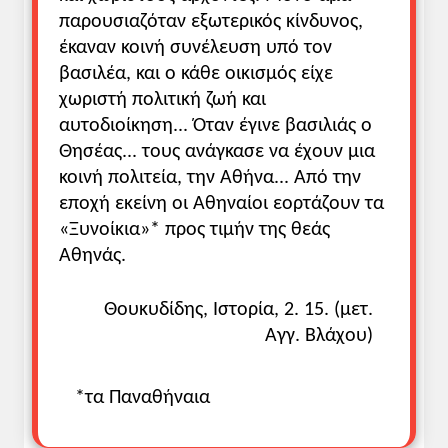
παρουσιαζόταν εξωτερικός κίνδυνος,
4. Αθήνα: Από τη βασιλεία στην
έκαναν κοινή συνέλευση υπό τον
αριστοκρατία
5. Αθήνα: Πορεία προς τη δημοκρατία
βασιλέα, και ο κάθε οικισμός είχε
Προτείνεται ενιαία διδασκαλία των δύο
χωριστή πολιτική ζωή και
ενοτήτων, με έμφαση στα ακόλουθα
αυτοδιοίκηση... Όταν έγινε βασιλιάς ο
σημεία:
Θησέας... τους ανάγκασε να έχουν μια
- Τα πολιτειακά όργανα του αθηναϊκού
κοινή πολιτεία, την Αθήνα... Από την
αριστοκρατικού πολιτεύματος, σ. 50
εποχή εκείνη οι Αθηναίοι εορτάζουν τα
- Τα κοινωνικά προβλήματα στην Αθήνα
«Ξυνοίκια»* προς τιμήν της θεάς
ου
του 7
αι. π.Χ. και η πορεία προς την
Αθηνάς.
επίλυσή τους, σσ. 50, 51
- Κυλώνειο άγος, νόμοι του Δράκοντα, σ.
Θουκυδίδης, Ιστορία, 2. 15. (μετ.
51
Αγγ. Βλάχου)
- Τα μέτρα του Σόλωνα: Σεισάχθεια και
αλλαγές στο πολίτευμα, σ. 52
- Η τυραννίδα του Πεισίστρατου, σσ. 52-
*τα Παναθήναια
53
- Οι μεταρρυθμίσεις του Κλεισθένη, σ. 53