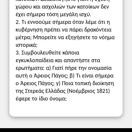
και τη δυναμική του πλήθος που τους
χώρου και ασχολιών των κατοίκων δεν
ακολούθησε.
έχει σήμερα τόση μεγάλη ισχύ.
Πολιτική εξέλιξη
2. Τι εννοούμε σήμερα όταν λέμε ότι η
Κατά τον Αριστοτέλη (Πολιτ. 1279a 28 -
κυβέρνηση πρέπει να πάρει δρακόντεια
1279b 10) το πολίτευμα είναι η κυρίαρχος
μέτρα; Μπορείτε να εξηγήσετε το νόημα
των πόλεων εξουσία η οποία
ιστορικά;
εκπροσωπείται ή από ένα άτομο ή από
3. Συμβουλευθείτε κάποια
λίγους ή α­πό πολλούς. Όταν δε η αρχή του
εγκυκλοπαίδεια και απαντήστε στα
ενός ή των λίγων ή των πολλών αποβλέπει
ερωτήματα: α) Γιατί πήρε την ονομασία
στο κοι­νό συμφέρον, το πολίτευμα είναι
αυτή ο Άρειος Πάγος; β) Τι είναι σήμερα
ορθόν, εάν όμως η αρχή ασκείται προς το
ο Άρειος Πάγος; γ) Ποια τοπική διοίκηση
συμφέρον του ενός ή των λίγων ή των
της Στερεάς Ελλάδας (Νοέμβριος 1821)
πολλών, το πολίτευμα είναι παρέκβαση
από το ορθό. Ως ορθά πολιτεύματα θεωρεί
έφερε το ίδιο όνομα;
τη βασιλεία, την αριστοκρατία και την
πολιτεία. Σε αυτό το πολίτευμα η εξουσία
ασκείται από πολλούς, οι οποίοι και
αποβλέπουν στο κοινό συμφέρον. Αλλά η