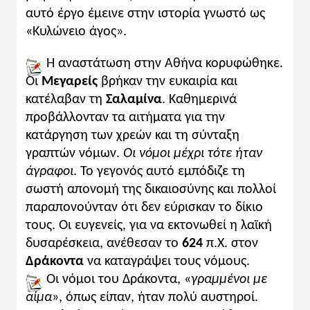
βλ. δραστηριότητα 3) και η Εκκλησία του
αυτό έργο έμεινε στην ιστορία γνωστό ως
Δήμου, για τη σημασία που θα αποκτήσει ο
«Κυλώνειο άγος».
θεσμός στα μεταγενέστερα χρόνια.
Το αποτυχημένο κίνημα του Κύλωνα
Η αναστάτωση στην Αθήνα κορυφώθηκε.
παρέχει την ευκαιρία για σχολιασμό του
Οι
Μεγαρείς
βρήκαν την ευκαιρία και
τρόπου ανόδου στην εξουσία φιλόδοξων
κατέλαβαν τη
Σαλαμίνα
. Καθημερινά
και επικίνδυνων προσώπων. Η ανάγκη
ανάθεσης στον Δράκοντα της ευθύνης για
προβάλλονταν τα αιτήματα για την
καταγραφή των νόμων μπορεί να
κατάργηση των χρεών και τη σύνταξη
αξιολογηθεί ως αποτέλεσμα πίεσης και
γραπτών νόμων.
Οι νόμοι μέχρι τότε ήταν
λαϊκής διεκδίκησης. Γενικά, πάντως, οι
άγραφοι
. Το γεγονός αυτό εμπόδιζε τη
αυστηρές νομοθεσίες έχουν συνδυαστεί
σωστή απονομή της δικαιοσύνης και πολλοί
ιστορικά με περιόδους κατά τις οποίες
παραπονούνταν ότι δεν εύρισκαν το δίκιο
επικρατούσε αναρχία και ανασφάλεια (βλ.
τους. Οι ευγενείς, για να εκτονωθεί η λαϊκή
άσκηση 2).
δυσαρέσκεια, ανέθεσαν το
624
π.Χ. στον
Δράκοντα
να καταγράψει τους νόμους.
Εμπέδωση:
Οι νόμοι του Δράκοντα, «
γραμμένοι με
Οι μαθητές καλούνται να καταγράψουν
αίμα
», όπως είπαν, ήταν πολύ αυστηροί.
και να σχολιάσουν τα κοινωνικά