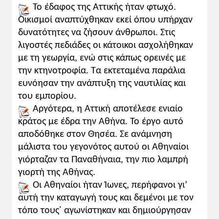
Το έδαφος της Αττικής ήταν φτωχό.
Η λέξη
Άρειος -α -ο [ários]
σημαίνει:
Οικισμοί αναπτύχθηκαν εκεί όπου υπήρχαν
αυτός που ανήκει ή που αναφέρεται
δυνατότητες να ζήσουν άνθρωποι. Στις
στον θεό Άρη.
λιγοστές πεδιάδες οι κάτοικοι ασχολήθηκαν
Η λέξη
πάγος
σημαίνει: βραχώδες
με τη γεωργία, ενώ στις κάπως ορεινές με
βουνό.
την κτηνοτροφία. Τα εκτεταμένα παράλια
Άρειος Πάγος
: α) (ιστ.) ανώτατο
ευνόησαν την ανάπτυξη της ναυτιλίας και
δικαστήριο της αρχαίας Αθήνας. β)
του εμπορίου.
σήμερα με τη φράση Άρειος Πάγος
Αργότερα, η Αττική αποτέλεσε ενιαίο
εννοούμε το ανώτατο ακυρωτικό
κράτος με έδρα την Αθήνα. Το έργο αυτό
δικαστήριο που λειτουργεί σήμερα στην
αποδόθηκε στον Θησέα. Σε ανάμνηση
Ελλάδα. Δες τον
ιστοχώρο
στα ιστορικά
μάλιστα του γεγονότος αυτού οι Αθηναίοι
στοιχεία.
γιόρταζαν τα Παναθήναια, την πιο λαμπρή
Κατά τη διάρκεια της επανάστασης του
γιορτή της Αθήνας.
1821 δημιουργήθηκαν διάφορα κέντρα
Οι Αθηναίοι ήταν Ίωνες, περήφανοι γι’
εξουσίας. Ένα από αυτά ήταν και ο
αυτή την καταγωγή τους και δεμένοι με τον
Άρειος Πάγος. Δες στο σχολικό βιβλίο
τόπο τους˙ αγωνίστηκαν και δημιούργησαν
ιστορίας της
Γ' Γυμνασίου
κι
εδώ
(©