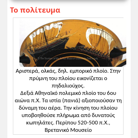
Το πολίτευμα
Υποστηρικτικό υλικό:
- Πηγές του σχ. βιβλίου και άλλες για τα
μέτρα του Σόλωνα και του Κλεισθένη, ώστε
να καταγραφούν τα προβλήματα και τα
μέτρα του Σόλωνα προς αντιμετώπισή
τους, αλλά και οι καινοτομίες του
Κλεισθένη.
Προτεινόμενες δραστηριότητες:
Αριστερά, ολκάς, δηλ. εμπορικό πλοίο. Στην
- Άσκηση 4, σ. 53 του βιβλίου.
πρύμνη του πλοίου εικονίζεται ο
- Κατάρτιση πίνακα αποτίμησης της
πηδαλιούχος.
συμβολής του Σόλωνα και του Κλεισθένη
Δεξιά Αθηναϊκό πολεμικό πλοίο του 6ου
στον εκδημοκρατισμό του αθηναϊκού
αιώνα π.Χ. Τα ιστία (πανιά) αξιοποιούσαν τη
πολιτεύματος
δύναμη του αέρα. Την κίνηση του πλοίου
- Αγώνας λόγου με θέμα: «Η συμβολή
υποβοηθούσε πλήρωμα από δυνατούς
του Σόλωνα ή του Κλεισθένη ήταν πιο
κωπηλάτες. Περίπου 520-500 π.Χ.,
καθοριστική στην πορεία προς τη
Βρετανικό Μουσείο
δημοκρατία;»