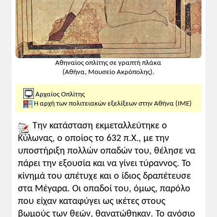
τις εξελίξεις με κατάληξη την εδραίωση της
δημοκρατίας, του πολιτεύματος που
καταξιώνει τον άνθρωπο.
Η παράδοση για τη θυσία του Κόδρου
κατά τη δωρική εισβολή μαρτυρεί ότι η
Αθηναίος οπλίτης σε γραπτή πλάκα
κληρονομική βασιλεία δεν είχε μέχρι τότε
(Αθήνα, Μουσείο Ακρόπολης).
καταργηθεί. Μετά απ' αυτό το γεγονός η
εξουσία περιέρχεται «αριστίνδην» στους
Αρχαίος Οπλίτης
αριστοκράτες. Από τους θεσμούς κρίνεται
Η αρχή των πολιτειακών εξελίξεων στην Αθήνα (ΙΜΕ)
σκόπιμο να τονιστούν ιδιαίτερα ο
επώνυμος άρχοντας σε σχέση με τη
Την κατάσταση εκμεταλλεύτηκε ο
χρονολόγηση των γεγονότων,
Κύλωνας, ο οποίος το 632 π.Χ., με την
αναγκαιότητα κοινωνική και ιστορική, ο
υποστήριξη πολλών οπαδών του, θέλησε να
Άρειος Πάγος σε συνδυασμό με τη
πάρει την εξουσία και να γίνει τύραννος. Το
σύγχρονη πραγματικότητα (Τοπική
κίνημά του απέτυχε και ο ίδιος δραπέτευσε
διοίκηση που εξέλεξε η συνέλευση των
στα Μέγαρα. Οι οπαδοί του, όμως, παρόλο
Σαλώνων τον Νοέμβριο του 1821 και το
που είχαν καταφύγει ως ικέτες στους
ομώνυμο ανώτατο δικαστήριο της χώρας,
βωμούς των θεών, θανατώθηκαν. Το ανόσιο