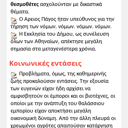
• Να κατανοήσουν τη δυναμική των
θεσμοθέτες
ασχολούνταν με δικαστικά
λαϊκών διεκδικήσεων και να
θέματα.
προβληματιστούν πάνω στον κίνδυνο
Ο Άρειος Πάγος ήταν υπεύθυνος για την
παροχέτευσής τους, προκειμένου να
τήρηση των νόμων. νόμων. νόμων. νόμων.
υπηρετηθούν ιδιοτελείς σκοποί.
Η Εκκλησία του Δήμου, ως συνέλευση
Προετοιμασία:
όλων των Αθηναίων, απέκτησε μεγάλη
Η Αθήνα υπήρξε για τη Σπάρτη το
σημασία στα μεταγενέστερα χρόνια.
«αντίπαλον δέος». Διαφορές πολιτικές,
Κοινωνικές εντάσεις
κοινωνικές και πολιτειακές χώριζαν τις δύο
αυτές αρχαιοελληνικές πόλεις. Δυο κόσμοι
Προβλήματα, όμως, της καθημερινής
εκ διαμέτρου αντίθετοι.
ζωής προκαλούσαν εντάσεις. Την εξουσία
των ευγενών είχαν ήδη αρχίσει να
Προσπέλαση:
αμφισβητούν οι έμποροι και οι βιοτέχνες, οι
Η παρουσίαση της ενότητας μπορεί να
αρχίσει με μελέτη του χάρτη. Μ' αυτόν τον
οποίοι με την ανάπτυξη του θαλάσσιου
τρόπο οι μαθητές θα γνωρίσουν τον χώρο
εμπορίου είχαν αποκτήσει μεγάλη
και θα κατανοήσουν τους λόγους του
οικονομική δύναμη. Από την άλλη πλευρά οι
«συνοικισμού», τον οποίο επέβαλε, χωρίς
χρεωμένοι αγρότες απαιτούσαν κατάργηση