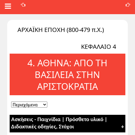
ΑΡΧΑΪΚΗ ΕΠΟΧΗ (800-479 π.Χ.)
ΚΕΦΑΛΑΙΟ 4
4. ΑΘΗΝΑ: ΑΠΟ ΤΗ
ΒΑΣIΛΕIΑ ΣΤΗΝ
ΑΡIΣΤΟΚΡΑΤIΑ
Ασκήσεις - Παιχνίδια | Πρόσθετο υλικό |
Διδακτικές οδηγίες, Στόχοι