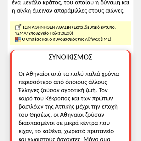
ένα μεγάλο κράτος, του οποίου η δύναμη και
Γεωργία Μουντράκη)
η αίγλη έμειναν απαράμιλλες στους αιώνες.
Αυτοί που θέλουν να μάθουν κάτι
περισσότερο για την
Αθήνα
, τον
Κόδρο
,
ΤΩΝ ΑΘΗΝΗΘΕΝ ΑΘΛΩΝ (Εκπαιδευτικό έντυπο,
ΥΣΜΑ/Υπουργείο Πολιτισμού)
τον
Κύλωνα
, κ.ά. μπορούν να
Ο Θησέας και ο συνοικισμός της Αθήνας (ΙΜΕ)
διαβάσουν
εδώ
Δες στη Βικιπαίδεια για τον
Δράκοντα
, το
ΣΥΝΟΙΚΙΣΜΟΣ
Κυλώνειο άγος
Μια διαφορετική προσέγγιση της
Οι Αθηναίοι από τα πολύ παλιά χρόνια
ενότητας
© Ναταλία Τζομπανάκη
περισσότερο από όποιους άλλους
Δείτε
εδώ
μια εφαρμογή της Ναταλίας
Έλληνες ζούσαν αγροτική ζωή. Τον
Τζομπανάκη. Δείτε και κατεβάστε το
καιρό του Κέκροπος και των πρώτων
lapbook σε αρχείο
pdf
.
βασιλέων της Αττικής μέχρι την εποχή
Διδακτικές οδηγίες
του Θησέως, οι Αθηναίοι ζούσαν
διασπασμένοι σε μικρά κέντρα που
Σύμφωνα με τις οδηγίες για τη σχολική
είχαν, το καθένα, χωριστό πρυτανείο
χρονιά 2025-26
και χωριστούς άρχοντες. Μόνο άμα