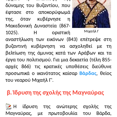
Μιχαήλ Δ' ο Παφλαγών (1034-1041)
Αυτοκρατορίας.
δύναμης του Βυζαντίου, που
Μιχαήλ Ε' ο Καλαφάτης (1041-1042)
έφτασε στο αποκορύφωμά
Κωνσταντίνος Θ' ο Μονομάχος (1042-1055)
Επισημάνσεις για την πορεία διδασκαλίας
της, όταν κυβέρνησε η
Η διδασκαλία της ενότητας πρέπει
να ξεκινήσει
Μακεδονική Δυναστεία (867-
Θεοδώρα (1042 & 1055-1056 )
από ένα σημαντικό γεγονός που αναφέρεται στην
Μιχαήλ Γ
1025). Η οριστική
Μιχαήλ ΣΤ' Βρίγγας (Στρατιωτικός) (1056-1057)
προηγούμενη διδακτική ενότητα:
την αναστήλωση
αναστήλωση των εικόνων (843) επέτρεψε στη
εκτός δυναστείας
των εικόνων
που έφερε την ειρήνευση στους
βυζαντινή κυβέρνηση να ασχοληθεί με τη
κόλπους της εκκλησίας και της κοινωνίας και έτσι
βελτίωση της άμυνας κατά των Αράβων και τα
αποτέλεσε προϋπόθεση για την ανατολή της Νέας
έργα του πολιτισμού. Για μια δεκαετία (τέλη 855-
Εποχής στα χρόνια του Μιχαήλ Γ'.
αρχές 866) τις κρατικές υποθέσεις διεύθυνε
Η εποχή αυτή χαρακτηρίζεται από μεγάλη
προσωπικά ο ικανότατος καίσαρ
Βάρδας
, θείος
πνευματική άνθηση που είχε εμπνευστή και χορηγό
του νεαρού Μιχαήλ Γ'.
τον
καίσαρα Βάρδα
, αδελφό της βασιλομήτορος
Κλείσιμο
και αυγούστας Θεοδώρας.
Κέντρα βάρους
της
β. Ίδρυση της σχολής της Μαγναύρας
ενότητας είναι η ίδρυση της σχολής της
Μαγναύρας, η προσωπικότητα και η πνευματική
συγκρότηση και δραστηριότητα του Λέοντος
Η ίδρυση της ανώτερης σχολής της
Φιλοσόφου και του πατριάρχη Φωτίου, οι
Μαγναύρας, με πρωτοβουλία του Βάρδα,