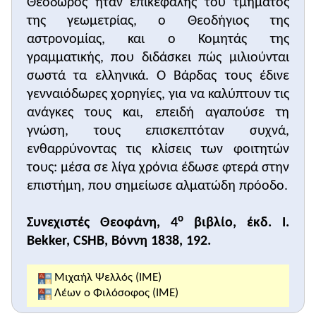
Θεόδωρος ήταν επικεφαλής του τμήματος
σχολή και ενίσχυση των ταλαντούχων φοιτητών).
της γεωμετρίας, ο Θεοδήγιος της
Το
δεύτερο παράθεμα
, το οποίο προέρχεται από
αστρονομίας, και ο Κομητάς της
τη γραφίδα του Νικήτα του Παφλαγόνος,
γραμματικής, που διδάσκει πώς μιλιούνται
παρουσιάζει την κοινωνική προέλευση (από τους
ευγενείς
σωστά τα ελληνικά. Ο Βάρδας τους έδινε
), την παιδεία (κατείχε όλες τις
θύραθεν
,
δηλ. τις κοσμικές επιστήμες) και την πνευματική
γενναιόδωρες χορηγίες, για να καλύπτουν τις
προσωπικότητα του Φωτίου. Ο σπουδαίος αυτός
ανάγκες τους και, επειδή αγαπούσε τη
λόγιος και πατριάρχης συνδύαζε πλούτο, τάλαντο
γνώση, τους επισκεπτόταν συχνά,
και επιμέλεια, με αποτέλεσμα να συναγωνίζεται
ενθαρρύνοντας τις κλίσεις των φοιτητών
όχι μόνο τους συγχρόνους του αλλά και τους
τους: μέσα σε λίγα χρόνια έδωσε φτερά στην
αρχαίους διανοουμένους.
επιστήμη, που σημείωσε αλματώδη πρόοδο.
Το
τρίτο παράθεμα
είναι απόσπασμα από το
σύντομο έπος του Αρμούρη. Το έπος αναφέρεται
ο
Συνεχιστές Θεοφάνη, 4
βιβλίο, έκδ. I.
στη διάβαση του Ευφράτη από νεαρό πολεμιστή
Bekker, CSHB, Βόννη 1838, 192.
και την έναρξη της βυζαντινής αντεπίθεση, ένα
γεγονός που ενέπνευσε και γέμισε με περηφάνεια
Μιχαήλ Ψελλός (ΙΜΕ)
τους απλούς βυζαντινούς πολίτες.
Λέων ο Φιλόσοφος (ΙΜΕ)
Το
τέταρτο παράθεμα
είναι ένα σχόλιο του Αρέθα
πάνω σε ένα αρχαίο κείμενο και αναφέρεται σε