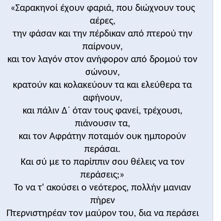
«Σαρακηνοί έχουν φαριά, που διώχνουν τους
αέρες,
την φάσαν και την πέρδικαν από πτερού την
παίρνουν,
και τον λαγόν στον ανήφορον από δρομού τον
σώνουν,
κρατούν και κολακεύουν τα και ελεύθερα τα
αφήνουν,
και πάλιν Δ΄ όταν τους φανεί, τρέχουσι,
πιάνουσιν τα,
και τον Αφράτην ποταμόν ουκ ημπορούν
περάσαι.
Και σύ με το παρίππιν σου θέλεις να τον
περάσεις;»
Το να τ' ακούσει ο νεότερος, πολλήν μανιαν
πήρεν
Πτερνιστηρέαν τον μαύρον του, δια να περάσει