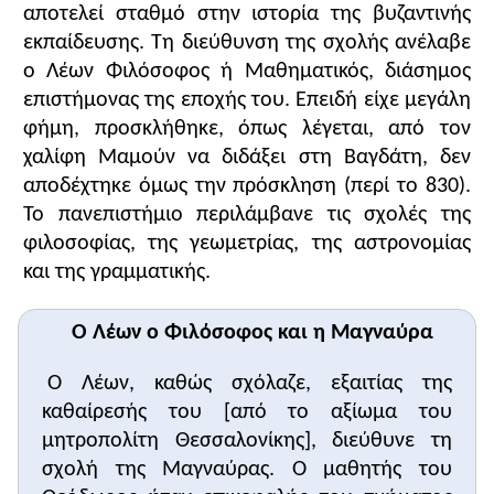
πολεμικές επιτυχίες κατά των Αράβων και η στενά
αποτελεί σταθμό στην ιστορία της βυζαντινής
συνδεδεμένη με αυτές γένεση και διαμόρφωση της
εκπαίδευσης. Τη διεύθυνση της σχολής ανέλαβε
βυζαντινής επικής ή ακριτικής ποίησης.
ο Λέων Φιλόσοφος ή Μαθηματικός, διάσημος
επιστήμονας της εποχής του. Επειδή είχε μεγάλη
Σχολιασμός του υποστηρικτικού υλικού
φήμη, προσκλήθηκε, όπως λέγεται, από τον
Το
πρώτο παράθεμα
είναι απόσπασμα από τους
χαλίφη Μαμούν να διδάξει στη Βαγδάτη, δεν
χρονογράφους που συνέχισαν το έργο του
αποδέχτηκε όμως την πρόσκληση (περί το 830).
Θεοφάνη, τους λεγόμενους Συνεχιστές του
Το πανεπιστήμιο περιλάμβανε τις σχολές της
Θεοφάνη. Αναφέρεται στη σημαντική θέση που
κατείχε ο Λέων Φιλόσοφος στη σχολή της
φιλοσοφίας, της γεωμετρίας, της αστρονομίας
Μαγναύρας (ήταν διευθυντής ή ένα είδος
και της γραμματικής.
πρύτανη) και στην εσωτερική οργάνωσή της. Η
σχολή αποτελούνταν από τα τμήματα φιλοσοφίας,
Ο Λέων ο Φιλόσοφος και η Μαγναύρα
γεωμετρίας, αστρονομίας και γραμματικής. Οι
καθηγητές που διεύθυναν τις αντίστοιχες έδρες
Ο Λέων, καθώς σχόλαζε, εξαιτίας της
ήταν ο Λέων και οι στενοί συνεργάτες του. Το
καθαίρεσής του [από το αξίωμα του
απόσπασμα προσδιορίζει επίσης τα μέτρα που
μητροπολίτη Θεσσαλονίκης], διεύθυνε τη
έλαβε ο ιδρυτής της σχολής, ο καίσαρας
Βάρδας
,
σχολή της Μαγναύρας. Ο μαθητής του
για την πρόοδό της (γενναιόδωρες χορηγίες στη