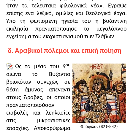
ήταν τα τελευταία φιλολογικά νέα». Έγραψε
αποκλειστικά και μόνο η προσωπική αξία ήταν
ικανή να οδηγήσει τον πολίτη στην κοινωνική
επίσης ένα λεξικό, ομιλίες και θεολογικά έργα.
καταξίωση, με την προϋπόθεση ότι ο πολίτης είχε
Υπό τη φωτισμένη ηγεσία του η βυζαντινή
πλήρη πολιτικά δικαιώματα και δεν ανήκε στους
εκκλησία πραγματοποίησε το μεγαλόπνοο
δούλους ή τους ξένους. Το χρήμα και η καταγωγή
εγχείρημα του εκχριστιανισμού των Σλάβων.
δεν έπαιζαν κατά τα λεγόμενα του Περικλή
καθοριστικό ρόλο (
τέταρτη ερώτηση
).
δ. Αραβικοί πόλεμοι και επική ποίηση
Η κοινωνία των αραβοβυζαντινών συνόρων της
Μ. Ασίας ήταν αγροτική και συγχρόνως πολεμική.
ου
Ως τα μέσα του 9
Οι σημαντικότερες (και εναλλασσόμενες)
αιώνα το Βυζάντιο
δραστηριότητες του ανθρώπου ήταν ο πόλεμος, το
βρισκόταν συνεχώς σε
κυνήγι και η γεωργία. Πολύτιμοι σύντροφοι του
θέση άμυνας απέναντι
ανθρώπου σ' αυτές ήταν τα όπλα, το σκυλί και το
στους Άραβες, οι οποίοι
άλογο. Οι επαφές μεταξύ του βυζαντινού και του
πραγματοποιούσαν
αραβικού πληθυσμού είναι άλλοτε εχθρικές και
άλλοτε φιλικές. Οι επιγαμίες δεν ήταν σπάνιες) και
εισβολές και λεηλασίες
η γλώσσα αντιπροσώπευε ένα μεικτό ιδίωμα με
στις μικρασιατικές
πολλά δάνεια από τους γείτονες κλπ. (
πέμπτη
Θεόφιλος (829-842)
επαρχίες. Αποκορύφωμα