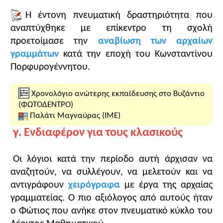
περιπλανώμενους μουσικούς από τη μικρασιατική
Η έντονη πνευματική δραστηριότητα που
επαρχία της Παφλαγονίας (στα ΒΔ της Μ. Ασίας) —
αναπτύχθηκε με επίκεντρο τη σχολή
κάτι ανάλογο με τους περιφερόμενους
ραψωδούς
προετοίμασε την
αναβίωση των αρχαίων
επικών τραγουδιών— που άδουν ηρωικά
γραμμάτων
κατά την εποχή του Κωνσταντίνου
τραγούδια και μπορεί να συγκριθεί με το
Πορφυρογέννητου.
εικονογραφικό υλικό της ενότητας.
Η πρώτη εικόνα της ενότητας με
την παράσταση
του προφήτη Έσδρα
δείχνει ένα λόγιο ή
Χρονολόγιο ανώτερης εκπαίδευσης στο Βυζάντιο
αντιγραφέα κατά την ώρα της εργασίας του με
(ΦΩΤΟΔΕΝΤΡΟ)
Παλάτι Μαγναύρας (ΙΜΕ)
φόντο ένα ερμάρι βιβλιοθήκης και μπορεί να
συνδυαστεί με τη δραστηριοποίηση των λογίων και
γ. Ενδιαφέρον για τους κλασικούς
το ξύπνημα του ενδιαφέροντος για την αρχαιότητα
κατά την περίοδο αυτή. Η δεύτερη εικόνα
Οι λόγιοι κατά την περίοδο αυτή άρχισαν να
(τοιχογραφία) δείχνει βυζαντινούς μουσικούς να
αναζητούν, να συλλέγουν, να μελετούν και να
συνοδεύουν τραγουδιστή.
αντιγράφουν
χειρόγραφα
με έργα της αρχαίας
γραμματείας. Ο πιο αξιόλογος από αυτούς ήταν
Υποδείξεις για τις απαντήσεις στις ερωτήσεις του
ο Φώτιος που ανήκε στον πνευματικό κύκλο του
βιβλίου