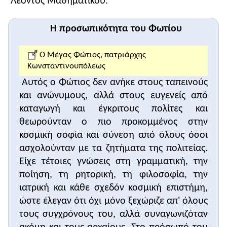
Λέοντος Μαθηματικού.
Η σχολή της Μαγναύρας αποτελούνταν από
τέσσερα επί μέρους τμήματα ή σχολές (βλ.
παραπάνω). Ο Βάρδας, όπως πολλοί ηγεμόνες και
Η προσωπικότητα του Φωτίου
έμποροι της lταλίας κατά την περίοδο της
Αναγέννησης, συνέβαλε στην πρόοδο των
Ο Μέγας Φώτιος, πατριάρχης
επιστημών με χρηματικές χορηγίες και την
Κωνσταντινουπόλεως
ενθάρρυνση των κλίσεων των ταλαντούχων
Αυτός ο Φώτιος δεν ανήκε στους ταπεινούς
φοιτητών, προφανώς με οικονομικά και ηθικά
και ανώνυμους, αλλά στους ευγενείς από
μέτρα (
πρώτη ερώτηση
).
καταγωγή και έγκριτους πολίτες και
Πανεπιστήμονες διανοουμένους παρήγαγε
θεωρούνταν ο πιο προκομμένος στην
κυρίως η Κλασική Αρχαιότητα και η Αναγέννηση. Τα
κοσμική σοφία και σύνεση από όλους όσοι
χαρακτηριστικότερα παραδείγματα
αντιπροσωπεύουν ο Αριστοτέλης και οι Μιχαήλ
ασχολούνταν με τα ζητήματα της πολιτείας.
Άγγελος και Λεονάρντο ντα Βίντσι αντίστοιχα.
Είχε τέτοιες γνώσεις στη γραμματική, την
Σήμερα, σε μια εποχή αυστηρής εξειδίκευσης, οι
ποίηση, τη ρητορική, τη φιλοσοφία, την
πανεπιστήμονες διανοούμενοι έχουν εκλείψει
ιατρική και κάθε σχεδόν κοσμική επιστήμη,
(
δεύτερη ερώτηση
).
ώστε έλεγαν ότι όχι μόνο ξεχώριζε απ' όλους
Στην εικόνα βλέπουμε έναν βυζαντινό λόγιο -
τους συγχρόνους του, αλλά συναγωνιζόταν
αντιγραφέα να κάθεται σε ένα κάθισμα και να