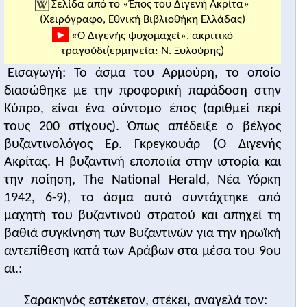
Σελίδα από το «Έπος του Διγενή Ακρίτα»
(Χειρόγραφο, Εθνική Βιβλιοθήκη Ελλάδας)
«Ο Διγενής ψυχομαχεί», ακριτικό
τραγούδι(ερμηνεία: Ν. Ξυλούρης)
Εισαγωγή: Το άσμα του Αρμούρη, το οποίο
διασώθηκε με την προφορική παράδοση στην
Κύπρο, είναι ένα σύντομο έπος (αριθμεί περί
τους 200 στίχους). Όπως απέδειξε ο βέλγος
βυζαντινολόγος Ερ. Γκρεγκουάρ (Ο Διγενής
Ακρίτας. Η βυζαντινή εποποιία στην ιστορία και
την ποίηση, The National Herald, Νέα Υόρκη
1942, 6-9), το άσμα αυτό συντάχτηκε από
μαχητή του βυζαντινού στρατού και απηχεί τη
βαθιά συγκίνηση των Βυζαντινών για την ηρωϊκή
αντεπίθεση κατά των Αράβων στα μέσα του 9ου
αι.:
Σαρακηνός εστέκετον, στέκει, αναγελά τον: