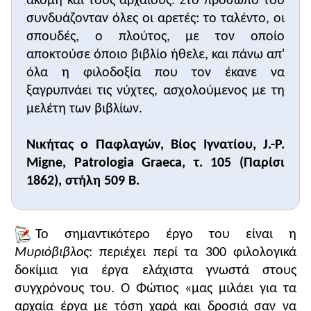
ακόμη και τους αρχαίους. Στο πρόσωπό του
γράφει. Η στάση του είναι κάπως άβολη, καθώς η
συνδυάζονταν όλες οι αρετές: το ταλέντο, οι
γραφική ύλη είναι ακουμπισμένη στα γόνατά του
σπουδές, ο πλούτος, με τον οποίο
και ο ίδιος είναι αναγκασμένος να σκύβει για να
αποκτούσε όποιο βιβλίο ήθελε, και πάνω απ'
γράψει. Τα πόδια του στηρίζονται σε ένα σκαμνί.
όλα η φιλοδοξία που τον έκανε να
Απέναντί του υπάρχει ένα αναλόγιο ή
ξαγρυπνάει τις νύχτες, ασχολούμενος με τη
βιβλιοστάτης, με το βιβλίο που αντιγράφει ο λόγιος
ανοιχτό. Στο βάθος ένα ερμάρι - βιβλιοθήκη. Οι
μελέτη των βιβλίων.
σύγχρονοι διανοούμενοι έχουν στη διάθεσή τους
πολύ πιο άνετα γραφεία και εξελιγμένα μέσα
Νικήτας ο Παφλαγών, Βίος Ιγνατίου, J.-P.
γραφής, όπως είναι οι ηλεκτρονικοί υπολογιστές
Migne, Patrologia Graeca, τ. 105 (Παρίσι
(
τρίτη ερώτηση
).
1862), στήλη 509 Β.
Τα φυσικά και κοινωνικά πλεονεκτήματα που
καθόριζαν την υπεροχή του Φωτίου έναντι των
άλλων διανοουμένων της εποχής του και οδήγησαν
Το σημαντικότερο έργο του είναι η
στην κοινωνική ανάδειξη και καταξίωσή του ήταν η
Μυριόβιβλος
: περιέχει περί τα 300 φιλολογικά
αριστοκρατική του προέλευση, ο πλούτος που του
δοκίμια για έργα ελάχιστα γνωστά στους
επέτρεπε να αποκτήσει κάθε είδους βιβλίο, το
συγχρόνους του. Ο Φώτιος «μας μιλάει για τα
φιλολογικό και ρητορικό τάλαντο και η ακοίμητη
αρχαία έργα με τόση χαρά και δροσιά σαν να
δραστηριότητα. Στην κλασική Αθήνα, αντίθετα,