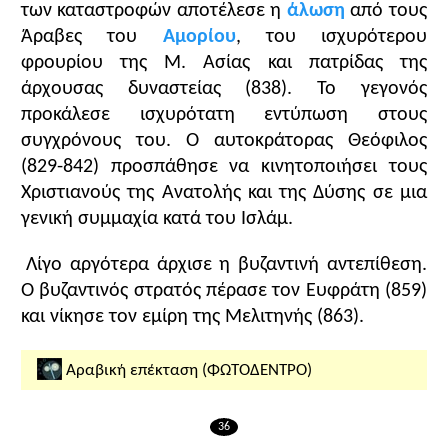
ερώτηση
).
των καταστροφών αποτέλεσε η
άλωση
από τους
Άραβες του
Αμορίου
, του ισχυρότερου
φρουρίου της Μ. Ασίας και πατρίδας της
άρχουσας δυναστείας (838). Το γεγονός
προκάλεσε ισχυρότατη εντύπωση στους
συγχρόνους του. Ο αυτοκράτορας Θεόφιλος
Κλείσιμο
(829-842) προσπάθησε να κινητοποιήσει τους
Χριστιανούς της Ανατολής και της Δύσης σε μια
γενική συμμαχία κατά του Ισλάμ.
Λίγο αργότερα άρχισε η βυζαντινή αντεπίθεση.
Ο βυζαντινός στρατός πέρασε τον Ευφράτη (859)
και νίκησε τον εμίρη της Μελιτηνής (863).
Αραβική επέκταση (ΦΩΤΟΔΕΝΤΡΟ)
36