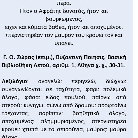
πέρα.
Ήτον ο Αφράτης δυνατός, ήτον και
βουρκωμένος,
ειχεν και κύματα βαθέα, ήτον και αποχυμένος,
πτερνιστηρέαν τον μαύρον του κρούει τον και
υπάγει.
Γ. Θ. Ζώρας (επιμ.), Βυζαντινή Ποιησις, Βασική
Βιβλιοθήκη Αετού, αριθμ. 1, Αθήνα χ. χ., 30-31.
Λεξιλόγιο
: αναγελώ: περιγελώ, διώχνω:
συναγωνίζονται σε ταχύτητα, φαρι: πολεμικό
άλογο, φάσα: είδος πουλιού, παίρνω από
πτερού: κυνηγώ, σώνω από δρομού: προφταίνω
τρέχοντας, παρίππιν: βοηθητικό άλογο,
αποχυμένος: πλημμυρισμένος, πτερνιστηρέα
κρούει: χτυπά με τα σπιρούνια, μαύρος: μαύρο
άλογο.