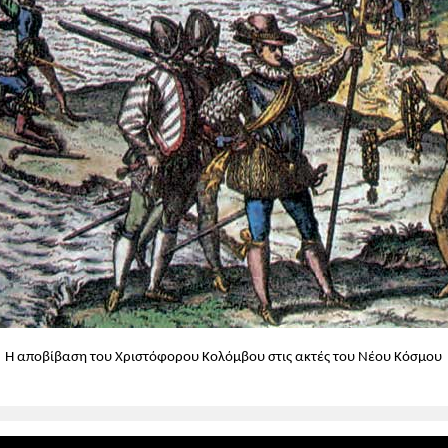
Η αποβίβαση του Χριστόφορου Κολόμβου στις ακτές του Νέου Κόσμου