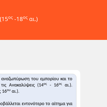
ος
ος
(15
-18
αι.)
η αναζωπύρωση του εμπορίου και το
ος
ος
τις Ανακαλύψεις (14
- 16
αι.).
ου
ς 16
αι.).
ροβάλλεται εντονότερο το αίτημα για