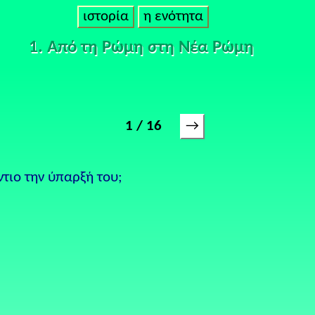
ιστορία
η ενότητα
1. Από τη Ρώμη στη Νέα Ρώμη
→
1 / 16
τιο την ύπαρξή του;