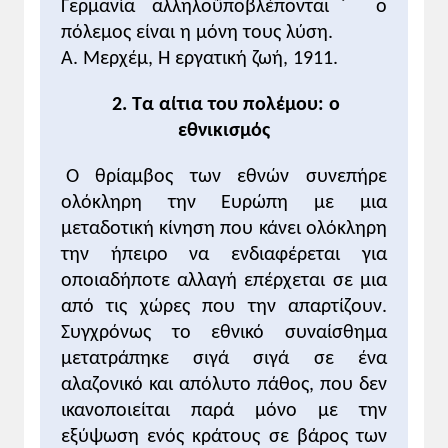
Γερμανία αλληλοΰποβλέπονται˙ ο
κράτους.
πόλεμος είναι η μόνη τους λύση.
Α. Μερχέμ, Η εργατική ζωή, 1911.
Σχολιασμός εικονιστικού υλικού
1. Θα πρέπει να επισημανθεί στους
2. Τα αίτια του πολέμου: ο
μαθητές ότι η σύνθεση των δύο αντίπαλων
εθνικισμός
συμμαχιών, όπως αποτυπώνεται στον
συγκεκριμένο χάρτη, άλλαξε κατά την
Ο θρίαμβος των εθνών συνεπήρε
εξέλιξη του Α' Παγκόσμιου πολέμου (βλέπε
ολόκληρη την Ευρώπη με μια
σχετικά Βιβλίο του μαθητή).
μεταδοτική κίνηση που κάνει ολόκληρη
2. Ο πόλεμος των χαρακωμάτων, μια
την ήπειρο να ενδιαφέρεται για
ιδιαίτερη μορφή πολεμικής σύγκρουσης,
οποιαδήποτε αλλαγή επέρχεται σε μια
σφράγισε τον Α' Παγκόσμιο πόλεμο. Η
από τις χώρες που την απαρτίζουν.
εμπειρία ήταν τραγική και είχε βαριές
Συγχρόνως το εθνικό συναίσθημα
συνέπειες όχι μόνο στη σωματική
μετατράπηκε σιγά σιγά σε ένα
ακεραιότητα αλλά και στην ψυχική
ισορροπία των πολεμιστών, που
αλαζονικό και απόλυτο πάθος, που δεν
υποχρεώνονταν για μεγάλα χρονικά
ικανοποιείται παρά μόνο με την
διαστήματα να παραμένουν αδρανείς
εξύψωση ενός κράτους σε βάρος των