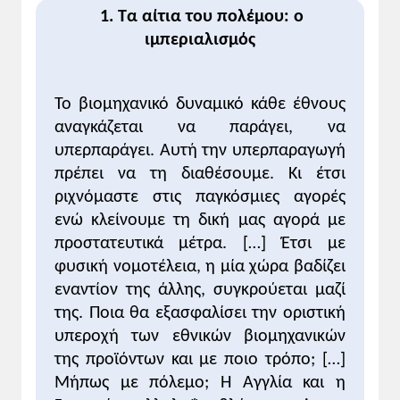
ήπειρο: πολλοί στις ευρωπαϊκές κοινωνίες
1. Τα αίτια του πολέμου: ο
πίστευαν ότι η προσφυγή στον πόλεμο ήταν
ιμπεριαλισμός
αναγκαία σε κάθε περίπτωση που κρινόταν
ότι κινδύνευαν τα συμφέροντα του έθνους.
3. Το πνεύμα του μιλιταρισμού, ιδιαίτερα
Το βιομηχανικό δυναμικό κάθε έθνους
έκδηλο στη Γερμανία, όπου προϋπήρχε και
αναγκάζεται να παράγει, να
μια ισχυρή στρατοκρατική πρωσική
υπερπαράγει. Αυτή την υπερπαραγωγή
παράδοση, αποθέωνε καθετί που
πρέπει να τη διαθέσουμε. Κι έτσι
συνδεόταν με την οργάνωση, την τάξη, την
ριχνόμαστε στις παγκόσμιες αγορές
πειθαρχία και την υποταγή. Βασική
ενώ κλείνουμε τη δική μας αγορά με
παράμετρος του μιλιταρισμού υπήρξε η
προστατευτικά μέτρα. […] Έτσι με
πεποίθηση ότι ο κύριος τρόπος
φυσική νομοτέλεια, η μία χώρα βαδίζει
αποτελεσματικής επίλυσης των
εναντίον της άλλης, συγκρούεται μαζί
διακρατικών διαφορών ήταν η ένοπλη
της. Ποια θα εξασφαλίσει την οριστική
σύγκρουση. Η θέση αυτή, με τη σειρά της,
δικαιολογούσε τη στρατιωτικοποίηση τόσο
υπεροχή των εθνικών βιομηχανικών
της κοινωνίας όσο και της οικονομίας,
της προϊόντων και με ποιο τρόπο; […]
προκειμένου να μπορούν να υποστηρίξουν
Μήπως με πόλεμο; Η Αγγλία και η
μια ενδεχόμενη πολεμική προσπάθεια του