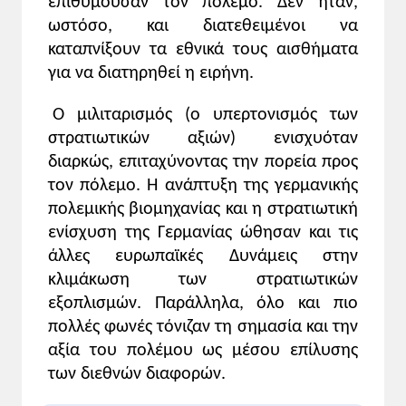
επιθυμούσαν τον πόλεμο. Δεν ήταν,
μορφή ενός ανελέητου οικονομικού
ωστόσο, και διατεθειμένοι να
πολέμου. Κύριος σκοπός των κρατών που
καταπνίξουν τα εθνικά τους αισθήματα
εμπλέκονταν σε αυτόν τον οικονομικό
πόλεμο, κυρίως της Βρετανίας, της Γαλλίας
για να διατηρηθεί η ειρήνη.
και της Γερμανίας, ήταν να κυριαρχήσουν
Ο μιλιταρισμός (ο υπερτονισμός των
σε μια περιοχή αποκτώντας τον οικονομικό
της έλεγχο. Χαρακτηριστικά, όταν η
στρατιωτικών αξιών) ενισχυόταν
Γερμανία αποπειράθηκε να διεισδύσει
διαρκώς, επιταχύνοντας την πορεία προς
οικονομικά στο Μαρόκο, που ανήκε στη
τον πόλεμο. Η ανάπτυξη της γερμανικής
γαλλική σφαίρα συμφερόντων, Γαλλία και
πολεμικής βιομηχανίας και η στρατιωτική
Γερμανία βρέθηκαν στα πρόθυρα πολέμου
ενίσχυση της Γερμανίας ώθησαν και τις
(μαροκινές κρίσεις, 1905-1906 και 1911).
άλλες ευρωπαϊκές Δυνάμεις στην
2. Ο εθνικισμός ως αίσθημα αγάπης για
κλιμάκωση των στρατιωτικών
την πατρίδα και ταυτοχρόνως μίσους για
εξοπλισμών. Παράλληλα, όλο και πιο
οτιδήποτε θεωρείται ότι μπορεί να τη
πολλές φωνές τόνιζαν τη σημασία και την
βλάψει είχε αρχίσει να αναπτύσσεται στην
αξία του πολέμου ως μέσου επίλυσης
ο
Ευρώπη ήδη από τον 19
αιώνα. Στις αρχές
ού
των διεθνών διαφορών.
του 20
αιώνα το συναίσθημα αυτό
έμοιαζε να είναι διάχυτο στην ευρωπαϊκή