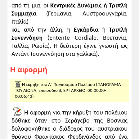
από τη μία, οι
Κεντρικές Δυνάμεις
ή
Τριπλή
Γερμανία, αύριο ο κόσμος όλος]. Αυτός ο
Συμμαχία
(Γερμανία, Αυστροουγγαρία,
ανεξέλεγκτος δυναμισμός μπορεί να
Ιταλία)
έβρισκε έκφραση στην πολιτική,
πολιτισμική ή εθνικιστική - ρατσιστική
και, από την άλλη, η
Εγκάρδια
ή
Τριπλή
ρητορεία - αλλά εν τέλει ο κοινός
Συνεννόηση
(Entente Cordiale, Βρετανία,
παρονομαστής και των τριών ήταν η
Γαλλία, Ρωσία). Η δεύτερη έγινε γνωστή ως
κατηγορηματική προσταγή για επέκταση
Αντάντ (συνεννόηση στα γαλλικά).
μιας μαζικής καπιταλιστικής οικονομίας που
παρακολουθούσε τις στατιστικές καμπύλες
Η αφορμή
της να ανεβαίνουν στα ύψη. Χωρίς αυτή την
επέκταση της οικονομίας, αυτή η ρητορεία
Η έκρηξη του Α΄ Παγκοσμίου Πολέμου (ΠΑΝΟΡΑΜΑ
θα ήταν [... ] ασήμαντη [...].
ΤΟΥ ΑΙΩΝΑ, επεισόδιο 8, ΕΡΤ ΑΡΧΕΙΟ, 00:00:00-
00:06:43)
E.J. Hobsbawm,
Η εποχή των
αυτοκρατοριών, 1875-1914
, α' ανατύπωση,
Η αφορμή για την κήρυξη του πολέμου
μτφρ. Κ. Σκλαβενίτη,
δόθηκε όταν στο Σεράγεβο της Βοσνίας
Μορφωτικό Ίδρυμα Εθνικής Τραπέζης,
δολοφονήθηκε ο διάδοχος του αυστριακού
Αθήνα 2002, σ. 488-489.
θρόνου Φραγκίσκος Φερδινάνδος από ένα