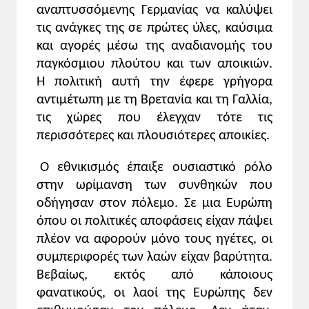
αναπτυσσόμενης Γερμανίας να καλύψει
Οι μαθήτριες και οι μαθητές επιδιώκεται:
τις ανάγκες της σε πρώτες ύλες, καύσιμα
Να κατανοήσουν τα αίτια του Α'
και αγορές μέσω της αναδιανομής του
Παγκόσμιου πολέμου.
παγκόσμιου πλούτου και των αποικιών.
Να γνωρίσουν τα αντίπαλα στρατόπεδα,
Η πολιτική αυτή την έφερε γρήγορα
τις κύριες φάσεις και την έκβαση του
πολέμου.
αντιμέτωπη με τη Βρετανία και τη Γαλλία,
τις χώρες που έλεγχαν τότε τις
Κύριες διδακτικές επισημάνσεις
περισσότερες και πλουσιότερες αποικίες.
Σχολιασμός γραπτών πηγών
1, 2 και 3. Οι τρεις πηγές θα πρέπει να
Ο εθνικισμός έπαιξε ουσιαστικό ρόλο
μελετηθούν ενιαία, καθώς η καθεμιά
στην ωρίμανση των συνθηκών που
αναφέρεται σε έναν από τους κύριους
οδήγησαν στον πόλεμο. Σε μια Ευρώπη
παράγοντες που προκάλεσαν τον Α'
όπου οι πολιτικές αποφάσεις είχαν πάψει
Παγκόσμιο πόλεμο.
πλέον να αφορούν μόνο τους ηγέτες, οι
1. Η σύγκρουση ανάμεσα στα ισχυρά
συμπεριφορές των λαών είχαν βαρύτητα.
κράτη που πρωταγωνίστησαν στον Α'
Βεβαίως, εκτός από κάποιους
Παγκόσμιο πόλεμο είχε ξεκινήσει, στην
φανατικούς, οι λαοί της Ευρώπης δεν
πραγματικότητα, πολλά χρόνια πριν με τη