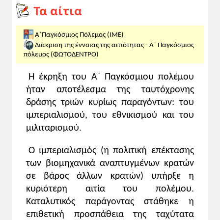
Τα αίτια
Δυνάμεις, πόλεμος χαρακωμάτων, Ρωσική
Επανάσταση.
Α΄Παγκόσμιος Πόλεμος (ΙΜΕ)
Υποστηρικτικό υλικό:
Διάκριση της έννοιας της αιτιότητας - Α΄ Παγκόσμιος
-Διαδραστικός χάρτης των συμμαχιών του
πόλεμος (ΦΩΤΟΔΕΝΤΡΟ)
Α΄ Παγκοσμίου Πολέμου, Φωτόδενδρο:
εδώ
Η έκρηξη του Α΄ Παγκόσμιου πολέμου
- Η αφορμή του πολέμου, Πανόραμα του
ήταν αποτέλεσμα της ταυτόχρονης
αιώνα, επ. 008, αρχείο ΕΡΤ:
εδώ
δράσης τριών κυρίως παραγόντων: του
Προτεινόμενες δραστηριότητες:
ιμπεριαλισμού, του εθνικισμού και του
- Άσκηση/δραστηριότητα 1, σ. 91 του
μιλιταρισμού.
σχολ. βιβλίου.
- Σχολιασμός της εικόνας αρ. 3, σ. 91 του
Ο ιμπεριαλισμός (η πολιτική επέκτασης
σχολ. βιβλίου.
των βιομηχανικά αναπτυγμένων κρατών
σε βάρος άλλων κρατών) υπήρξε η
1 ώρα
κυριότερη αιτία του πολέμου.
Καταλυτικός παράγοντας στάθηκε η
I. ΔΙΔΑΚΤΙΚΗ ΠΡΟΣΕΓΓΙΣΗ
επιθετική προσπάθεια της ταχύτατα
Ειδικοί διδακτικοί στόχοι