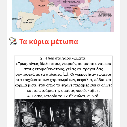
Τα κύρια μέτωπα
2. Η ζωή στα χαρακώματα.
«Τρως, πίνεις δίπλα στους νεκρούς, κοιμάσαι ανάμεσα
στους ετοιμοθάνατους, γελάς και τραγουδάς
συντροφιά με τα πτώματα […]. Οι νεκροί ήταν χωμένοι
στα τοιχώματα των χαρακωμάτων, κεφάλια, πόδια και
κορμιά μισά, έτσι όπως τα είχανε παραμερίσει οι αξίνες
και τα φτυάρια της ομάδας που έσκαβε».
ού
A. Horne, Ιστορία του 20
αιώνα, σ. 578.