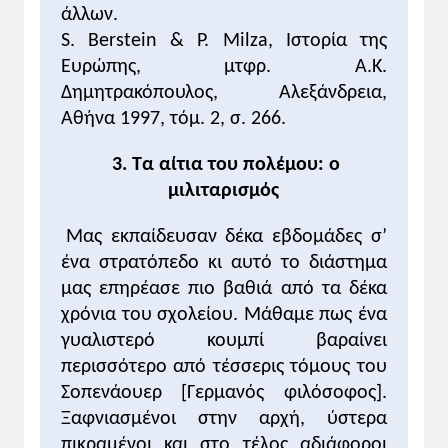
αναμένοντας την πρωτοβουλία του
άλλων.
αντιπάλου.
S. Berstein & P. Milza, Ιστορία της
Ευρώπης, μτφρ. Α.Κ.
Επισημάνσεις για την αντιμετώπιση των
Δημητρακόπουλος, Αλεξάνδρεια,
ασκήσεων - δραστηριοτήτων
Αθήνα 1997, τόμ. 2, σ. 266.
1. Βλέπε παραπάνω, σχόλια για την
εικόνα 2.
3. Τα αίτια του πολέμου: ο
μιλιταρισμός
ΙΙ. ΠΡΟΣΘΕΤΟ ΥΠΟΣΤΗΡΙΚΤΙΚΟ ΥΛΙΚΟ
Γερμανία: η ραγδαία οικονομική
Μας εκπαίδευσαν δέκα εβδομάδες σ’
ανάπτυξη γίνεται η βάση της
ένα στρατόπεδο κι αυτό το διάστημα
επιθετικότητας
μας επηρέασε πιο βαθιά από τα δέκα
Αυτό που έκανε τον κόσμο ακόμη πιο
χρόνια του σχολείου. Μάθαμε πως ένα
επικίνδυνο ήταν η σιωπηρή εξίσωση της
γυαλιστερό κουμπί βαραίνει
απεριόριστης οικονομικής ανάπτυξης με
περισσότερο από τέσσερις τόμους του
την πολιτική ισχύ, που σιγά-σιγά έγινε
ασυνείδητα αποδεκτή. Έτσι, ο γερμανός
Σοπενάουερ [Γερμανός φιλόσοφος].
αυτοκράτορας ζητούσε τη δεκαετία του
Ξαφνιασμένοι στην αρχή, ύστερα
1890 «μια θέση στον ήλιο» για το κράτος
πικραμένοι και στο τέλος αδιάφοροι