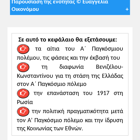
Παρουσίαση της ενότητας © Ευαγγελία
Σύμφωνα με τις οδηγίες για τη σχολική
Οικονόμου
χρονιά 2025-26
Διδασκαλία της ενότητας με έμφαση στα
Δείτε την παρουσίαση πατώντας
εδώ
ακόλουθα σημεία:
α) Τα αίτια, σ. 89, η αφορμή, σ. 90
Σε αυτό το κεφάλαιο θα εξετάσουμε:
β) Τα αντίπαλα στρατόπεδα στην έναρξη
τα αίτια του Α΄ Παγκόσμιου
του πολέμου, σ. 90
πολέμου, τις φάσεις και την έκβασή του
γ) Προσχωρήσεις/αποχωρήσεις (Τουρκία,
τη διαφωνία Βενιζέλου-
Βουλγαρία, Ελλάδα, Ιταλία, Ρωσία,
Κωνσταντίνου για τη στάση της Ελλάδας
Αμερική), κύρια μέτωπα (ανατολικό,
στον Α΄ Παγκόσμιο πόλεμο
δυτικό), (απλή αναφορά), σ. 90-91.
γ) Οι επιχειρήσεις το 1916, Η καμπή του
την επανάσταση του 1917 στη
1917, σ. 91 (απλή αναφορά).
Ρωσία
δ) Το τέλος του πολέμου, σ. 91
την πολιτική πραγματικότητα μετά
τον Α’ Παγκόσμιο πόλεμο και την ίδρυση
Λέξεις-κλειδιά:
Ιμπεριαλισμός,
της Κοινωνίας των Εθνών.
εθνικισμός, μιλιταρισμός, Εγκάρδια
Συνεννόηση–Entente (Αντάντ), Κεντρικές