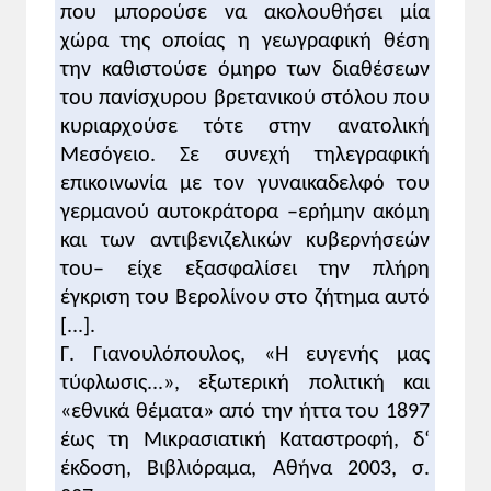
πλευρό της Αντάντ. Κάνοντας μια απόλυτα
που μπορούσε να ακολουθήσει μία
πραγματιστική προσέγγιση της κατάστασης,
χώρα της οποίας η γεωγραφική θέση
ο Βενιζέλος τόνιζε ότι η Ελλάδα,
την καθιστούσε όμηρο των διαθέσεων
προκειμένου μετά το τέλος του Α'
του πανίσχυρου βρετανικού στόλου που
Παγκόσμιου πολέμου να ενσωματώσει
κυριαρχούσε τότε στην ανατολική
εδάφη της Οθωμανικής αυτοκρατορίας στα
Μεσόγειο. Σε συνεχή τηλεγραφική
οποία άκμαζε ο ελληνισμός, δεν θα έπρεπε
επικοινωνία με τον γυναικαδελφό του
να διστάσει ακόμη και να παραχωρήσει την
γερμανού αυτοκράτορα –ερήμην ακόμη
περιοχή της Καβάλας (η Καβάλα
και των αντιβενιζελικών κυβερνήσεών
προσφερόταν από την Αγγλία στη
του– είχε εξασφαλίσει την πλήρη
Βουλγαρία, ώστε η τελευταία να
συμμαχήσει με την Αντάντ). Κατά τον
έγκριση του Βερολίνου στο ζήτημα αυτό
ιστορικό Γ.Θ. Μαυρογορδάτο, «στην
[...].
περίπτωση αυτή η Ελλάδα θα έχανε 2.000
Γ. Γιανουλόπουλος, «Η ευγενής μας
τ.χλμ. με πληθυσμό 30.000 Ελλήνων, αλλά
τύφλωσις...», εξωτερική πολιτική και
θα κέρδιζε στη Μικρά Ασία 125.000 τ.χλμ.
«εθνικά θέματα» από την ήττα του 1897
με ελληνικό πληθυσμό 800.000» (Γ.Θ.
έως τη Μικρασιατική Καταστροφή, δ‘
Μαυρογορδάτος, «Η σύγκρουση Βενιζέλου-
έκδοση, Βιβλιόραμα, Αθήνα 2003, σ.
Κωνσταντίνου», Θ. Βερέμης & Η.