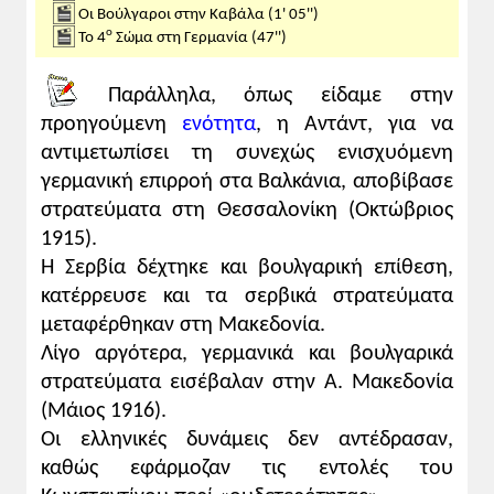
Οι Βούλγαροι στην Καβάλα (1' 05'')
Ελλάς απομακρυνθείσα των κατά
ο
Το 4
Σώμα στη Γερμανία (47'')
παράδοσιν φίλων της, επεζήτησε να
προσεγγίση τους κληρονομικούς εχθρούς
Παράλληλα, όπως είδαμε στην
της».
προηγούμενη
ενότητα
, η Αντάντ, για να
αντιμετωπίσει τη συνεχώς ενισχυόμενη
Πηγή: http://www.venizelos-foundation.gr
γερμανική επιρροή στα Βαλκάνια, αποβίβασε
στρατεύματα στη Θεσσαλονίκη (Οκτώβριος
3. Η εικόνα του Κωνσταντίνου στις χώρες
της Αντάντ
1915).
Με τα «Νοεμβριανά», τουλάχιστον στις
Η Σερβία δέχτηκε και βουλγαρική επίθεση,
χώρες της Entente και ιδιαιτέρως στη
κατέρρευσε και τα σερβικά στρατεύματα
Γαλλία, ο Κωνσταντίνος κέρδισε, σχεδόν
μεταφέρθηκαν στη Μακεδονία.
κυριολεκτικά με το σπαθί του, τη διάκριση
Λίγο αργότερα, γερμανικά και βουλγαρικά
του πιο μισητού ανθρώπου της Ευρώπης
στρατεύματα εισέβαλαν στην Α. Μακεδονία
μετά τον Kaiser [αυτοκράτορας της
(Μάιος 1916).
Γερμανίας]. Η εικόνα αυτή δεν άλλαξε
Οι ελληνικές δυνάμεις δεν αντέδρασαν,
ασφαλώς προς το καλύτερο ούτε μετά τους
καθώς εφάρμοζαν τις εντολές του
απηνείς διωγμούς από συμμορίες