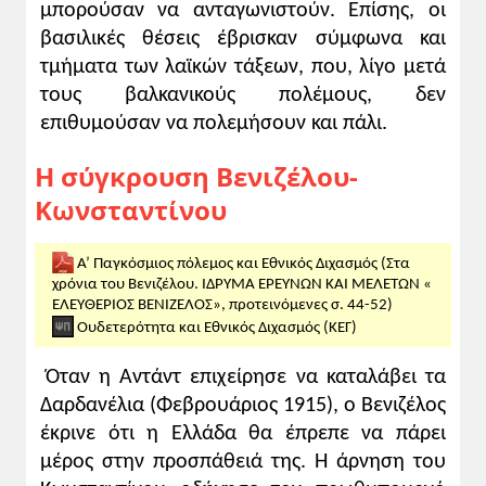
τη στάση της Ελλάδας
μπορούσαν να ανταγωνιστούν. Επίσης, οι
[...] Κατά τον Κωνσταντίνον ο πόλεμος
βασιλικές θέσεις έβρισκαν σύμφωνα και
στρατιωτικώς είχε πλέον κριθεί. Η
τμήματα των λαϊκών τάξεων, που, λίγο μετά
γερμανική νίκη ήτο πλέον ασφαλής. Δεν
τους βαλκανικούς πολέμους, δεν
επετρέπετο πλέον αντίθετη γνώμη. Εξ
επιθυμούσαν να πολεμήσουν και πάλι.
άλλου αι επιστήμαι και ιδία η χημεία στη
Γερμανία είχεν αληθινά καλλιεργηθή. Και
Η σύγκρουση Βενιζέλου-
έπρεπεν από στιγμής εις στιγμήν ν'
Κωνσταντίνου
αναμένωμεν και νέας ανακαλύψεις διά των
οποίων θα επεταχύνετο η ήττα των εχθρών
Α’ Παγκόσμιος πόλεμος και Εθνικός Διχασμός (Στα
της.
χρόνια του Βενιζέλου. ΙΔΡΥΜΑ ΕΡΕΥΝΩΝ ΚΑΙ ΜΕΛΕΤΩΝ «
ΕΛΕΥΘΕΡΙΟΣ ΒΕΝΙΖΕΛΟΣ», προτεινόμενες σ. 44-52)
Κ. Ζαβιτζιάνος,
Αναμνήσεις εκ της
Ουδετερότητα και Εθνικός Διχασμός (ΚΕΓ)
διαφωνίας Κωνσταντίνου-Βενιζέλου
, τόμ.
Α', σ. 81-82.
Όταν η Αντάντ επιχείρησε να καταλάβει τα
Δαρδανέλια (Φεβρουάριος 1915), ο Βενιζέλος
2. Η πρώτη προκήρυξη της Επαναστατικής
έκρινε ότι η Ελλάδα θα έπρεπε να πάρει
Κυβέρνησης
μέρος στην προσπάθειά της. Η άρνηση του
Η πρώτη προκήρυξη της Επαναστατικής