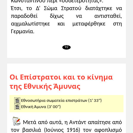
Κωνσταντίνου περί «ουδετερότητας».
επιστράτων, των επωνύμων, και όχι μόνον,
Έτσι, το Δ’ Σώμα Στρατού διατάχτηκε να
βενιζελικών που δεν είχαν την
παραδοθεί δίχως να αντισταθεί,
προνοητικότητα να εγκαταλείψουν
εγκαίρως την πρωτεύουσα, ούτε μετά το
αιχμαλωτίστηκε και μεταφέρθηκε στη
«Ανάθεμα» εναντίον του «προδότη
Γερμανία.
Βενιζέλου» στην Αθήνα αλλά και σε πολλές
άλλες πόλεις [Δεκέμβριος 1916]. Στις
92
μεσαιωνικές αυτές τελετές
πρωταγωνίστησε η Εκκλησία της Ελλάδος,
ένα από τα ισχυρότερα στηρίγματα του
κωνσταντινικού καθεστώτος σε όλη τη
Οι Επίστρατοι και το κίνημα
διάρκεια του Διχασμού.
της Εθνικής Άμυνας
Γ. Γιανουλόπουλος,
«Η ευγενής μας
Εθνοσωτήρια σωματεία επιστράτων (1' 33'')
τύφλωσις...», εξωτερική πολιτική και
Εθνική Άμυνα (3' 00'')
«εθνικά θέματα» από την ήττα του 1897
έως τη Μικρασιατική Καταστροφή
,
Μετά από αυτά, η Αντάντ απαίτησε από
δ' έκδοση, Βιβλιόραμα, Αθήνα 2003, σ. 243-
τον βασιλιά (Ιούνιος 1916) τον αφοπλισμό
244.