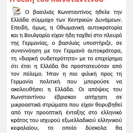
Ο βασιλιάς Κωνσταντίνος ήθελε την
Σχολιασμός εικονιστικού υλικού
Ελλάδα σύμμαχο των Κεντρικών Δυνάμεων.
Η σύγκρουση Βενιζέλου-Κωνσταντίνου
Επειδή, όμως, η Οθωμανική αυτοκρατορία
δεν ήταν απλώς μια διαφωνία κορυφής
ανάμεσα στον πρωθυπουργό και τον
και η Βουλγαρία είχαν ήδη ταχθεί στο πλευρό
βασιλιά. Γρήγορα φάνηκε ότι είχε βαθιές
της Γερμανίας, ο βασιλιάς υποστήριζε, σε
κοινωνικές ρίζες, καθώς απηχούσε δύο
συνεννόηση με τον Γερμανό αυτοκράτορα,
διαφορετικές αντιλήψεις για το μέλλον της
τη «διαρκή ουδετερότητα» με το επιχείρημα
Ελλάδας και την προοπτική του ελληνισμού.
ότι έτσι η Ελλάδα θα προστατευόταν από
Οι δύο φωτογραφίες απεικονίζουν ακριβώς
τον πόλεμο. Ήταν η πιο φιλική προς τη
αυτή την κοινωνική διάσταση του Εθνικού
Γερμανία πολιτική που μπορούσε να
Διχασμού, δηλαδή το γεγονός ότι οι
ακολουθήσει η Ελλάδα. Οι απόψεις του
απόψεις τόσο του Βενιζέλου όσο και του
Κωνσταντίνου έβρισκαν απήχηση σε
Κωνσταντίνου διέθεταν ισχυρά ερείσματα
μικροαστικά στρώματα που είχαν θορυβηθεί
στην ελληνική κοινωνία.
από την προοπτική ένταξης στο ελληνικό
κράτος του ισχυρού εξωελλαδικού ελληνικού
ΙΙ. ΠΡΟΣΘΕΤΟ ΥΠΟΣΤΗΡΙΚΤΙΚΟ ΥΛΙΚΟ
1. Η θέση του βασιλιά Κωνσταντίνου για
κεφαλαίου, το οποίο δύσκολα θα