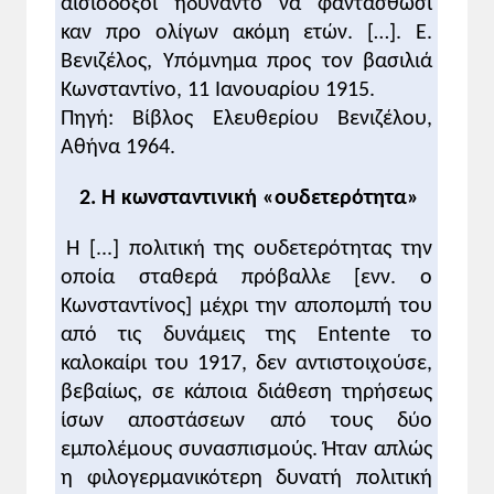
αισιόδοξοι ηδύναντο να φαντασθώσι
Κωνσταντίνος διαφώνησαν σχετικά με την
καν προ ολίγων ακόμη ετών. […]. Ε.
εμπλοκή ή όχι της Ελλάδας στον Α'
Βενιζέλος, Yπόμνημα προς τον βασιλιά
Παγκόσμιο πόλεμο.
Κωνσταντίνο, 11 Ιανουαρίου 1915.
Να κατανοήσουν το πολιτικό, ιδεολογικό
Πηγή: Βίβλος Ελευθερίου Βενιζέλου,
και κοινωνικό υπόβαθρο της διαφωνίας
Αθήνα 1964.
Βενιζέλου - Κωνσταντίνου.
Να γνωρίσουν τα σχετικά με την ακούσια
2. Η κωνσταντινική «ουδετερότητα»
—αρχικά— εμπλοκή της Ελλάδας στον Α'
Παγκόσμιο πόλεμο και την κλιμάκωση της
Η [...] πολιτική της ουδετερότητας την
αντίθεσης Βενιζέλου - Κωνσταντίνου.
οποία σταθερά πρόβαλλε [ενν. ο
Να μάθουν τι ήταν ο Εθνικός Διχασμός και
Κωνσταντίνος] μέχρι την αποπομπή του
ποια τα αποτελέσματά του στην ελληνική
από τις δυνάμεις της Entente το
πολιτική ζωή της εποχής.
καλοκαίρι του 1917, δεν αντιστοιχούσε,
βεβαίως, σε κάποια διάθεση τηρήσεως
Κύριες διδακτικές επισημάνσεις
ίσων αποστάσεων από τους δύο
Σχολιασμός γραπτών πηγών
1. Ο Ελ. Βενιζέλος υποστήριζε την έξοδο
εμπολέμους συνασπισμούς. Ήταν απλώς
της Ελλάδας στον Α' Παγκόσμιο πόλεμο στο
η φιλογερμανικότερη δυνατή πολιτική