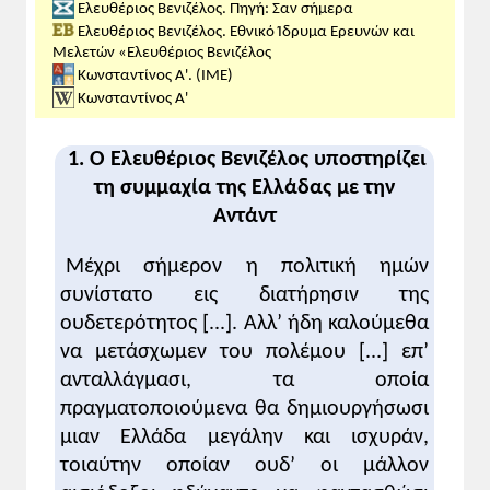
Ελευθέριος Βενιζέλος. Πηγή: Σαν σήμερα
«Η κυβέρνηση της Θεσσαλονίκης», Το
Ελευθέριος Βενιζέλος. Εθνικό Ίδρυμα Ερευνών και
ού
Πανόραμα του 20
αι., ΕΡΤ (01:25΄):
εδώ
Μελετών «Ελευθέριος Βενιζέλος
(δεν αναφέρεται στις οδηγίες)
Κωνσταντίνος Α'. (ΙΜΕ)
Κωνσταντίνος Α'
Προτεινόμενες δραστηριότητες:
- Σχολιασμός των πηγών, σ. 92 του σχ.
1. Ο Ελευθέριος Βενιζέλος υποστηρίζει
βιβλίου, ώστε να αναδειχθεί η στάση των
τη συμμαχία της Ελλάδας με την
δύο εμπλεκομένων (βασιλιά- Βενιζέλου)
Αντάντ
στο ζήτημα του Α΄ Παγκοσμίου Πολέμου
- Άσκηση/δραστηριότητα 3, σ. 93 του σχ.
Μέχρι σήμερον η πολιτική ημών
βιβλίου.
συνίστατο εις διατήρησιν της
ουδετερότητος [...]. Αλλ’ ήδη καλούμεθα
1 ώρα
να μετάσχωμεν του πολέμου [...] επ’
ανταλλάγμασι, τα οποία
I. ΔΙΔΑΚΤΙΚΗ ΠΡΟΣΕΓΓΙΣΗ
πραγματοποιούμενα θα δημιουργήσωσι
Ειδικοί διδακτικοί στόχοι
Οι μαθήτριες και οι μαθητές επιδιώκεται:
μιαν Ελλάδα μεγάλην και ισχυράν,
Να μάθουν ότι ο πρωθυπουργός
τοιαύτην οποίαν ουδ’ οι μάλλον
Ελευθέριος Βενιζέλος και ο βασιλιάς