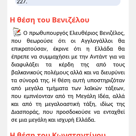
227.
Νικολακόπουλος (επιμ.),
Ο Ελευθέριος
Βενιζέλος και η εποχή του
, Ελληνικά
Η θέση του Βενιζέλου
Γράμματα, Αθήνα 2006, σ. 151).
2. Ο Κωνσταντίνος υποστήριζε ότι ο
Ο πρωθυπουργός Ελευθέριος Βενιζέλος,
πόλεμος είχε πλέον κριθεί υπέρ της
Γερμανίας και κατ' επέκταση ήταν προς
που θεωρούσε ότι οι Αγγλογάλλοι θα
όφελος της Ελλάδας να μη συμμαχήσει με
επικρατούσαν, έκρινε ότι η Ελλάδα θα
την Αντάντ. Στην πραγματικότητα, όπως η
έπρεπε να συμμαχήσει με την Αντάντ για να
επιστημονική έρευνα (George B. Leon,
διαφυλάξει τα κέρδη της από τους
Greece and the Great Powers, 1914-1917,
βαλκανικούς πολέμους αλλά και να διευρύνει
Thessaloniki, Institute for Balkan Studies,
τα σύνορά της. Η θέση αυτή υποστηριζόταν
1974) έχει πλέον σήμερα αποδείξει μετά
από μεγάλα τμήματα των λαϊκών τάξεων,
από εξέταση των γερμανικών αρχείων, ο
που εμπνέονταν από τη Μεγάλη Ιδέα, αλλά
Κωνσταντίνος επικοινωνούσε συνεχώς,
και από τη μεγαλοαστική τάξη, ιδίως της
κατά τη διάρκεια αυτής της κρίσιμης
Διασποράς, που προσδοκούσε να ενταχθεί
περιόδου, με τον Γερμανό αυτοκράτορα,
σε μια μεγάλη και ισχυρή Ελλάδα.
ζητώντάς του να εντάξει και την Ελλάδα στα
ευρύτερα στρατιωτικά σχέδια της
Η θέση του Κωνσταντίνου
Γερμανίας.