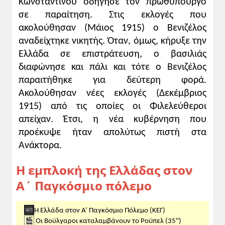
Κωνσταντίνου οδήγησε τον πρωθυπουργό
Κυβέρνησης που σχημάτισε ο Ελευθέριος
σε παραίτηση. Στις εκλογές που
Βενιζέλος δημοσιεύθηκε στο υπ' αριθμό 1
ακολούθησαν (Μάιος 1915) ο Βενιζέλος
φύλλο της Εφημερίδας της Προσωρινής
αναδείχτηκε νικητής. Όταν, όμως, κήρυξε την
Κυβερνήσεως που εκδόθηκε στα Χανιά 15
Ελλάδα σε επιστράτευση, ο βασιλιάς
Σεπτεμβρίου 1916 με το παρακάτω
διαφώνησε και πάλι και τότε ο Βενιζέλος
περιεχόμενο:
«Το ποτήριον των πικριών, των
παραιτήθηκε για δεύτερη φορά.
εξευτελισμών και των ταπεινώσεων
Ακολούθησαν νέες εκλογές (Δεκέμβριος
υπερεπληρώθη. Μια πολιτική της οποίας
1915) από τις οποίες οι Φιλελεύθεροι
δεν θέλομε να εξετάσωμεν τα ελατήρια,
απείχαν. Έτσι, η νέα κυβέρνηση που
απειργάσθη ενός και ημίσεως έτους
προέκυψε ήταν απολύτως πιστή στα
τοιαύτας εθνικά συμφοράς, ώστε ο
Ανάκτορα.
συγκρίνων την Ελλάδα της σήμερον προς
την προ ενός και ημίσεως έτους Ελλάδα να
Η εμπλοκή της Ελλάδας στον
αμφιβάλλη αν πρόκειται περί ενός και του
Α΄ Παγκόσμιο πόλεμο
αυτού κράτους.
Το Στέμμα εισακούσαν εισηγήσεις κακών
Η Ελλάδα στον Α’ Παγκόσμιο Πόλεμο (ΚΕΓ)
συμβούλων επεδίωξε την εφαρμογήν
Οι Βούλγαροι καταλαμβάνουν το Ρούπελ (35'')
προσωπικής πολιτικής διά της οποίας η