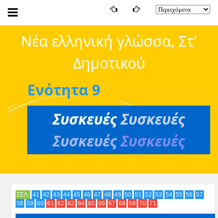
Νέα ελληνική γλώσσα, Στ'
Δημοτικού
Ενότητα 9
Συσκευές
Συσκευές
Συσκευές
Συσκευές
ΣΕΛ.
41
42
43
44
45
46
47
48
49
50
51
52
53
54
55
56
57
58
59
60
61
62
63
64
65
66
67
68
69
70
71