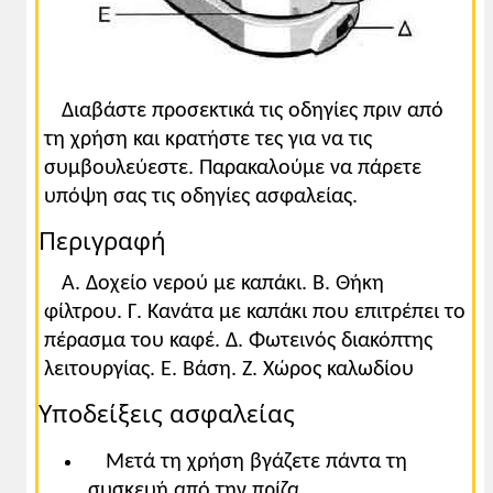
με οριζόντιους στόχους
(διαθεματικές), οι
οποίες συνδέονται με αντικείμενα του Α.Π.,
π.χ. Φυσική, Ιστορία.
Διαβάστε προσεκτικά τις οδηγίες πριν από
τη χρήση και κρατήστε τες για να τις
συμβουλεύεστε. Παρακαλούμε να πάρετε
υπόψη σας τις οδηγίες ασφαλείας.
Περιγραφή
A. Δοχείο νερού με καπάκι. B. Θήκη
φίλτρου. Γ. Κανάτα με καπάκι που επιτρέπει το
πέρασμα του καφέ. Δ. Φωτεινός διακόπτης
λειτουργίας. E. Βάση. Ζ. Χώρος καλωδίου
Υποδείξεις ασφαλείας
Μετά τη χρήση βγάζετε πάντα τη
συσκευή από την πρίζα.