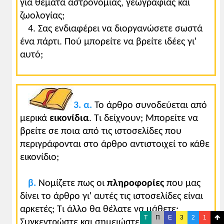
για θέματα αστρονομίας, γεωγραφίας και
ζωολογίας;
4. Σας ενδιαφέρει να διοργανώσετε σωστά
ένα πάρτι. Πού μπορείτε να βρείτε ιδέες γι'
αυτό;
3. α.
Το άρθρο συνοδεύεται από
μερικά
εικονίδια
. Τι δείχνουν; Μπορείτε να
βρείτε σε ποια από τις ιστοσελίδες που
περιγράφονται στο άρθρο αντιστοιχεί το κάθε
εικονίδιο;
β.
Νομίζετε πως οι
πληροφορίες
που μας
δίνει το άρθρο γι' αυτές τις ιστοσελίδες είναι
αρκετές; Τι άλλο θα θέλατε να μάθετε;
T
Π
Ε
3
2
1
Συγκεντρώστε και σημειώστε τις ιδέες σας για