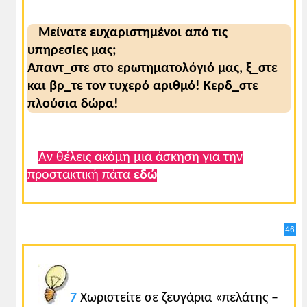
Μείνατε ευχαριστημένοι από τις
υπηρεσίες μας;
Απαντ_στε στο ερωτηματολόγιό μας, ξ_στε
και βρ_τε τον τυχερό αριθμό! Κερδ_στε
πλούσια δώρα!
Αν θέλεις ακόμη μια άσκηση για την
προστακτική πάτα
εδώ
46
7
Χωριστείτε σε ζευγάρια «πελάτης –