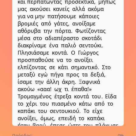
και περπατώντας
προσεκτικά,
μήπως
μας
ακούσει
κανείς
αλλά
ακόμα
για να μην
πατήσουμε
κάποιες
βρομιές
από
γάτες,
ανοίξαμε
αθόρυβα
την
πόρτα.
Φωτίζοντας
μέσα
στο
αδιαπέραστο
σκοτάδι
διακρίναμε
ένα
παλιό
σεντούκι.
Πλησιάσαμε
κοντά.
Ο
Γιώργος
προσπαθούσε
να
το
ανοίξει
ελπίζοντας
σε
κάτι
σημαντικό.
Στο
μεταξύ
εγώ
πήγα
προς
τα
δεξιά,
ίσαμε
την
άλλη
άκρη.
Ξαφνικά
ακούω
«ααα!
ωχ
τι
έπαθα!»
Τρομαγμένος
έτρεξα
κοντά
του
.
Είδα
το
χέρι
του
πιασμένο
κάτω
από
το
καπάκι
του
σεντουκιού.
Το
είχε
ανοίξει,
όμως,
επειδή
το
καπάκι
ήταν
βαρύ,
έπεσε
ώστε
του
πλάκωσε
το
χέρι.
Βοηθώντας
τον
να
το
Πρόοδος:
0%