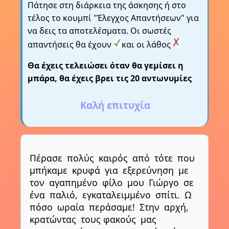
Πάτησε στη διάρκεια της άσκησης ή στο
τέλος το κουμπί "Έλεγχος Απαντήσεων" για
να δεις τα αποτελέσματα. Οι σωστές
απαντήσεις θα έχουν
και οι λάθος
Θα έχεις τελειώσει όταν θα γεμίσει η
μπάρα, θα έχεις βρει τις 20 αντωνυμίες
Καλή επιτυχία
Πέρασε
πολύς
καιρός
από
τότε
που
μπήκαμε
κρυφά
για
εξερεύνηση
με
τον
αγαπημένο
φίλο
μου
Γιώργο
σε
ένα
παλιό,
εγκαταλειμμένο
σπίτι.
Ω
πόσο
ωραία
περάσαμε!
Στην
αρχή,
κρατώντας
τους φακούς
μας