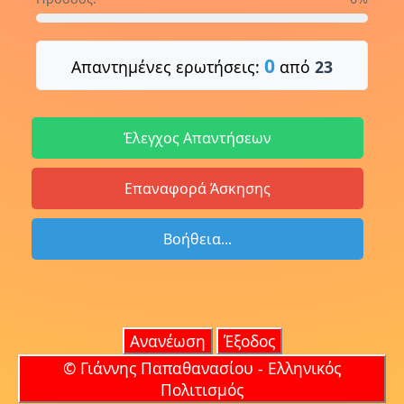
ανασηκώσουμε
του
είπα:
«Άντε
βρε
Γιώργο,
άδικα
με
τρόμαξες!»
Τελικά,
μέσα
στο
σεντούκι
δεν
υπήρχε
0
Απαντημένες ερωτήσεις:
από
23
τίποτα
.
Ήταν
εντελώς
άδειο,
εκτός
αράχνες
και
πολλή
σκόνη.
Η περιπέτειά
μας
συνεχίστηκε
Έλεγχος Απαντήσεων
για αρκετή
ώρα.
Τη συνέχεια
ωστόσο
θα
σας
την
πω
την επόμενη
φορά.
Επαναφορά Άσκησης
Βοήθεια...
Ανανέωση
Έξοδος
© Γιάννης Παπαθανασίου - Ελληνικός
Πολιτισμός