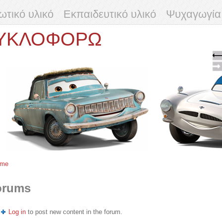
τικό υλικό
Εκπαιδευτικό υλικό
Ψυχαγωγία
ΚΥΚΛΟΦΟΡΩ
ome
u are here
orums
Log in
to post new content in the forum.