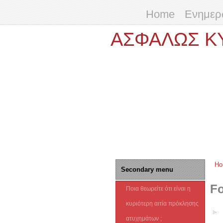
Home
Ενημερω
ΑΣΦΑΛΩΣ 
H
Secondary menu
Yo
F
Ποια θεωρείτε ότι είναι η
κυριότερη αιτία πρόκλησης
ατυχημάτων ;