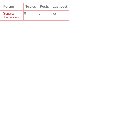
Forum
Topics
Posts
Last post
new posts
General
0
0
n/a
discussion