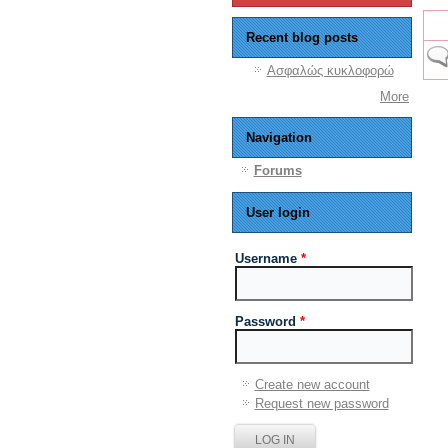
Recent blog posts
No 
Ασφαλώς κυκλοφορώ
More
Navigation
Forums
User login
Username
*
Password
*
Create new account
Request new password