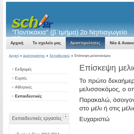
"Ποντικάκια" (β΄τμήμα) 2ο Νηπιαγωγείο
Έδεσσας
Αρχική
Το σχολείο μας
Δραστηριότητες
Νέα & Ανακο
Αρχική
Δραστηριότητες
Εκπαιδευτικές
Eπίσκεψη μελισσοκόμου
Eπίσκεψη μελ
Εκδρομές
Εορτές
Το πρώτο δεκαήμερο
Αθλητικές
μελισσοκόμος, ο οπ
Εκπαιδευτικές
Παρακαλώ, όσοιγονε
στο μέλι ή στις μέ
Ευχαριστώ
Εκπαιδευτικές εργασίες