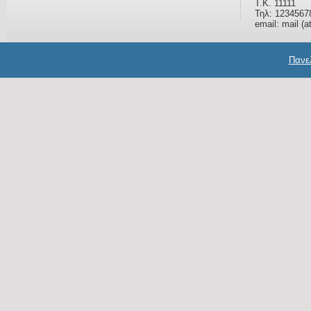
Τ.Κ. 11111
Τηλ: 1234567
email: mail (a
Πανελ