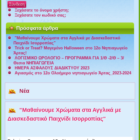
Σύνδεση
Ξεχάσατε το όνομα χρήστη;
Ξεχάσατε τον κωδικό σας;
Πρόσφατα άρθρα
"Μαθαίνουμε Χρώματα στα Αγγλικά με Διασκεδαστικό
Παιχνίδι Ισορροπίας"
Trick or Treat? Μαγεμένο Halloween στο 12ο Νηπιαγωγείο
Άρτας!
ΛΟΓΙΣΜΙΚΟ ΩΡΟΛΟΓΙΟ – ΠΡΟΓΡΑΜΜΑ ΓΙΑ 1/Θ -2/Θ – 3/
Θεσια ΝΗΠΙΑΓΩΓΕΙΑ
ΗΜΕΡΑ ΑΣΦΑΛΟΥΣ ΔΙΑΔΙΚΤΥΟΥ 2023
Αγιασμός στο 12ο Ολοήμερο νηπιαγωγείο Άρτας_2023-2024
Νέα
"Μαθαίνουμε Χρώματα στα Αγγλικά με
Διασκεδαστικό Παιχνίδι Ισορροπίας"