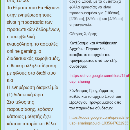
στις 10:00.
αρχείο Excel, με τα αντίστοιχα
φύλλα εργασίας να είναι
Τα θέματα που θα θίξουνε
προσαρμοσμένα για [1/θέσιο],
στην ενημέρωσή τους
[2/θέσιο], [3/θέσιο] και [4/θέσιο]
είναι η προστασία των
νηπιαγωγείο.
προσωπικών δεδομένων,
Οδηγίες Χρήσης:
η υπερβολική
Κατέβασμα και Αποθήκευση
ενασχόληση, το ασφαλές
Αρχείων: Παρακαλώ
online gaming, ο
κατεβάστε το αρχείο του
διαδικτυακός εκφοβισμός,
προγράμματος από τον εξής
η θετική αλληλεπίδραση
σύνδεσμο:
με φίλους στο διαδίκτυο
https://drive.google.com/file/d/
κ.α
usp=sharing
Η ενημέρωση διαρκεί μία
Σύνδεσμος Προγράμματος,
(1) διδακτική ώρα.
καθώς και το αρχείο Excel του
Στο τέλος της
Ωρολογίου Προγράμματος από
τον παρακάτω σύνδεσμο:
παρουσίασης, εφόσον
κάποιος μαθητής έχει
https://docs.google.com/spreads
usp=sharing&ouid=10356476219333
κάποια απορία και θέλει