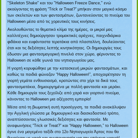
"Skeleton Shake" και του "Halloween Freeze Dance," ενώ
ακούγοντας τη φράση
“Trick or Treat?”
μπήκαν στον μαγικό κόσμο
των σκελετών και των φαντασμάτων, ζωντανεύοντας το πνεύμα του
Halloween μέσα από τις χορευτικές τους κινήσεις.
Ακολουθώντας το θεματικό κλίμα της ημέρας, οι μικροί μας
καλλιτέχνες δημιούργησαν τρομακτικές αράχνες, παιχνιδιάρικα
φιδάκια και ευφάνταστα τερατάκια από πλαστελίνη, δουλεύοντας
έτσι και τις δεξιότητες λεπτής κινητικότητας. Οι δημιουργίες τους
έδωσαν μια φαντασμαγορική πινελιά στον χώρο, φέρνοντας το
Halloween σε κάθε γωνιά του νηπιαγωγείου μας.
Η γιορτή κορυφώθηκε με την κατασκευή μικρών φαντασμάτων, και
καθώς τα παιδιά φώναζαν
“Happy Halloween!”
, αποχαιρέτησαν τη
γιορτή γεμάτα ενθουσιασμό, κρατώντας στο χέρι τα δικά τους
φαντασματάκια, δημιουργημένα με πολλή φαντασία και μεράκι.
Κάθε δημιουργία τους ξεχείλιζε από χαρά και γιορτινό πνεύμα,
κάνοντας το Halloween μια αξέχαστη εμπειρία!
Μέσα από τη βιωματική αυτή προσέγγιση, τα παιδιά ανακάλυψαν
την Αγγλική γλώσσα με δημιουργικό και διασκεδαστικό τρόπο,
αναπτύσσοντας γλωσσικές δεξιότητες και φαντασία. Με
αναφωνήσεις “Trick or Treat?” και “Happy Halloween,” το Halloween
έγινε ένα μαγεμένο ταξίδι στο 12ο Νηπιαγωγείο Άρτας που θα
θυμούνται με χαρά και ανυπομονησία για την επόμενη χρονιά!