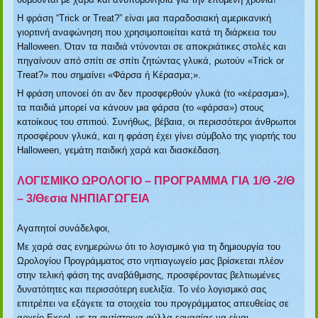
Η φράση
“Trick or Treat?”
είναι μια παραδοσιακή αμερικανική
γιορτινή αναφώνηση που χρησιμοποιείται κατά τη διάρκεια του
Halloween. Όταν τα παιδιά ντύνονται σε αποκριάτικες στολές και
πηγαίνουν από σπίτι σε σπίτι ζητώντας γλυκά, ρωτούν «Trick or
Treat?» που σημαίνει «Φάρσα ή Κέρασμα;».
Η φράση υπονοεί ότι αν δεν προσφερθούν γλυκά (το «κέρασμα»),
τα παιδιά μπορεί να κάνουν μια φάρσα (το «φάρσα») στους
κατοίκους του σπιτιού. Συνήθως, βέβαια, οι περισσότεροι άνθρωποι
προσφέρουν γλυκά, και η φράση έχει γίνει σύμβολο της γιορτής του
Halloween, γεμάτη παιδική χαρά και διασκέδαση.
ΛΟΓΙΣΜΙΚΟ ΩΡΟΛΟΓΙΟ – ΠΡΟΓΡΑΜΜΑ ΓΙΑ 1/Θ -2/Θ
– 3/Θεσια ΝΗΠΙΑΓΩΓΕΙΑ
Αγαπητοί συνάδελφοι,
Με χαρά σας ενημερώνω ότι το λογισμικό για τη δημιουργία του
Ωρολογίου Προγράμματος στο νηπιαγωγείο μας βρίσκεται πλέον
στην τελική φάση της αναβάθμισης, προσφέροντας βελτιωμένες
δυνατότητες και περισσότερη ευελιξία. Το νέο λογισμικό σας
επιτρέπει να εξάγετε τα στοιχεία του προγράμματος απευθείας σε
αρχείο Excel, με τα αντίστοιχα φύλλα εργασίας να είναι