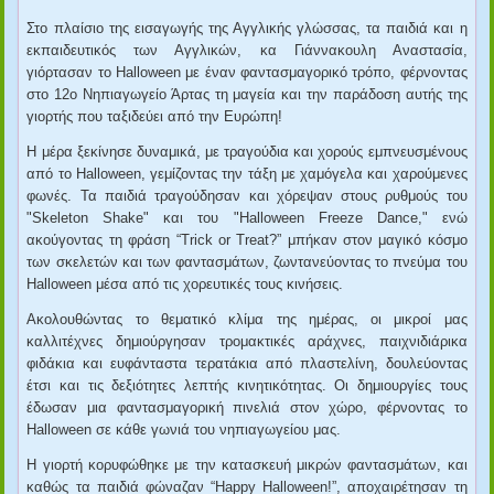
Στο πλαίσιο της εισαγωγής της Αγγλικής γλώσσας, τα παιδιά και η
εκπαιδευτικός των Αγγλικών, κα Γιάννακουλη Αναστασία,
γιόρτασαν το Halloween με έναν φαντασμαγορικό τρόπο, φέρνοντας
στο 12ο Νηπιαγωγείο Άρτας τη μαγεία και την παράδοση αυτής της
γιορτής που ταξιδεύει από την Ευρώπη!
Η μέρα ξεκίνησε δυναμικά, με τραγούδια και χορούς εμπνευσμένους
από το Halloween, γεμίζοντας την τάξη με χαμόγελα και χαρούμενες
φωνές. Τα παιδιά τραγούδησαν και χόρεψαν στους ρυθμούς του
"Skeleton Shake" και του "Halloween Freeze Dance," ενώ
ακούγοντας τη φράση
“Trick or Treat?”
μπήκαν στον μαγικό κόσμο
των σκελετών και των φαντασμάτων, ζωντανεύοντας το πνεύμα του
Halloween μέσα από τις χορευτικές τους κινήσεις.
Ακολουθώντας το θεματικό κλίμα της ημέρας, οι μικροί μας
καλλιτέχνες δημιούργησαν τρομακτικές αράχνες, παιχνιδιάρικα
φιδάκια και ευφάνταστα τερατάκια από πλαστελίνη, δουλεύοντας
έτσι και τις δεξιότητες λεπτής κινητικότητας. Οι δημιουργίες τους
έδωσαν μια φαντασμαγορική πινελιά στον χώρο, φέρνοντας το
Halloween σε κάθε γωνιά του νηπιαγωγείου μας.
Η γιορτή κορυφώθηκε με την κατασκευή μικρών φαντασμάτων, και
καθώς τα παιδιά φώναζαν
“Happy Halloween!”
, αποχαιρέτησαν τη