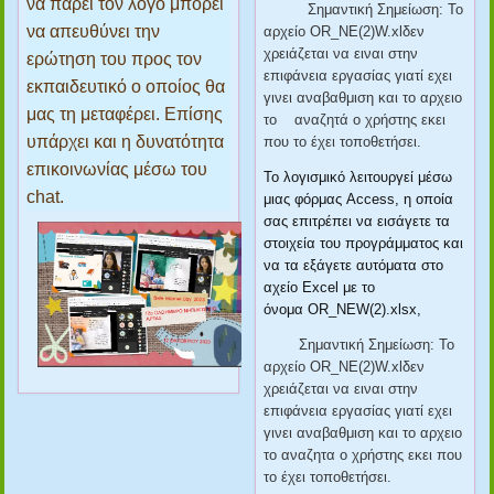
να πάρει τον λόγο μπορεί
Σημαντική Σημείωση: Το
να απευθύνει την
αρχείο OR_NE(2)W.xlδεν
χρειάζεται να ειναι στην
ερώτηση του προς τον
επιφάνεια εργασίας γιατί εχει
εκπαιδευτικό ο οποίος θα
γινει αναβαθμιση και το αρχειο
μας τη μεταφέρει. Επίσης
το αναζητά ο χρήστης εκει
υπάρχει και η δυνατότητα
που το έχει τοποθετήσει.
επικοινωνίας μέσω του
Το λογισμικό λειτουργεί μέσω
chat.
μιας φόρμας Access, η οποία
σας επιτρέπει να εισάγετε τα
στοιχεία του προγράμματος και
να τα εξάγετε αυτόματα στο
αχείο Excel με το
όνομα OR_NEW(2).xlsx,
Σημαντική Σημείωση: Το
αρχείο OR_NE(2)W.xlδεν
χρειάζεται να ειναι στην
επιφάνεια εργασίας γιατί εχει
γινει αναβαθμιση και το αρχειο
το αναζητα ο χρήστης εκει που
το έχει τοποθετήσει.