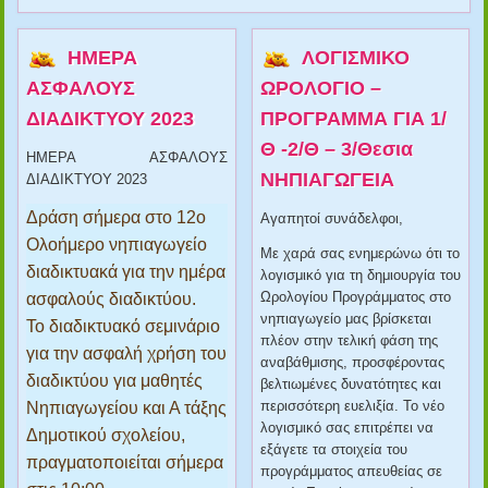
ΗΜΕΡΑ
ΛΟΓΙΣΜΙΚΟ
ΑΣΦΑΛΟΥΣ
ΩΡΟΛΟΓΙΟ –
ΔΙΑΔΙΚΤΥΟΥ 2023
ΠΡΟΓΡΑΜΜΑ ΓΙΑ 1/
Θ -2/Θ – 3/Θεσια
ΗΜΕΡΑ ΑΣΦΑΛΟΥΣ
ΝΗΠΙΑΓΩΓΕΙΑ
ΔΙΑΔΙΚΤΥΟΥ 2023
Δράση σήμερα στο 12ο
Αγαπητοί συνάδελφοι,
Ολοήμερο νηπιαγωγείο
Με χαρά σας ενημερώνω ότι το
διαδικτυακά για την ημέρα
λογισμικό για τη δημιουργία του
Ωρολογίου Προγράμματος στο
ασφαλούς διαδικτύου.
νηπιαγωγείο μας βρίσκεται
Το διαδικτυακό σεμινάριο
πλέον στην τελική φάση της
για την ασφαλή χρήση του
αναβάθμισης, προσφέροντας
διαδικτύου για μαθητές
βελτιωμένες δυνατότητες και
περισσότερη ευελιξία. Το νέο
Νηπιαγωγείου και Α τάξης
λογισμικό σας επιτρέπει να
Δημοτικού σχολείου,
εξάγετε τα στοιχεία του
πραγματοποιείται σήμερα
προγράμματος απευθείας σε