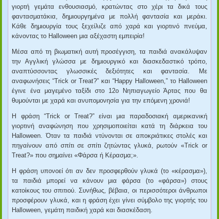
γιορτή γεμάτα ενθουσιασμό, κρατώντας στο χέρι τα δικά τους
φαντασματάκια, δημιουργημένα με πολλή φαντασία και μεράκι.
Κάθε δημιουργία τους ξεχείλιζε από χαρά και γιορτινό πνεύμα,
κάνοντας το Halloween μια αξέχαστη εμπειρία!
Μέσα από τη βιωματική αυτή προσέγγιση, τα παιδιά ανακάλυψαν
την Αγγλική γλώσσα με δημιουργικό και διασκεδαστικό τρόπο,
αναπτύσσοντας γλωσσικές δεξιότητες και φαντασία. Με
αναφωνήσεις “Trick or Treat?” και “Happy Halloween,” το Halloween
έγινε ένα μαγεμένο ταξίδι στο 12ο Νηπιαγωγείο Άρτας που θα
θυμούνται με χαρά και ανυπομονησία για την επόμενη χρονιά!
Η φράση
“Trick or Treat?”
είναι μια παραδοσιακή αμερικανική
γιορτινή αναφώνηση που χρησιμοποιείται κατά τη διάρκεια του
Halloween. Όταν τα παιδιά ντύνονται σε αποκριάτικες στολές και
πηγαίνουν από σπίτι σε σπίτι ζητώντας γλυκά, ρωτούν «Trick or
Treat?» που σημαίνει «Φάρσα ή Κέρασμα;».
Η φράση υπονοεί ότι αν δεν προσφερθούν γλυκά (το «κέρασμα»),
τα παιδιά μπορεί να κάνουν μια φάρσα (το «φάρσα») στους
κατοίκους του σπιτιού. Συνήθως, βέβαια, οι περισσότεροι άνθρωποι
προσφέρουν γλυκά, και η φράση έχει γίνει σύμβολο της γιορτής του
Halloween, γεμάτη παιδική χαρά και διασκέδαση.