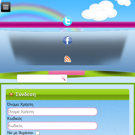
Σύνδεση
Όνομα Χρήστη
Κωδικός
Να με θυμάσαι