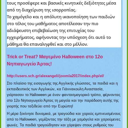
τους προσέφερε και βασικές κινητικές δεξιότητες μέσα
από τη διαχείριση της ισορροπίας.
Το χαμόγελο και η απόλυτη ικανοποίηση των παιδιών
στο τέλος του μαθήματος αποτέλεσαν την πιο
αδιάψευστη επιβεβαίωση της επιτυχίας του
εγχειρήματος, αφήνοντας την υπόσχεση ότι αυτό το
μάθημα θα επαναληφθεί και στο μέλλον.
Trick or Treat? Μαγεμένο Halloween στο 12ο
Νηπιαγωγείο Άρτας!
http://users.sch.gr/alexangeli/joomla2017/index.php/el/
Στο πλαίσιο της εισαγωγής της Αγγλικής γλώσσας, τα παιδιά και η
εκπαιδευτικός των Αγγλικών, κα Γιάννακουλη Αναστασία,
γιόρτασαν το Halloween με έναν φαντασμαγορικό τρόπο, φέρνοντας
στο 12ο Νηπιαγωγείο Άρτας τη μαγεία και την παράδοση αυτής της
γιορτής που ταξιδεύει από την Ευρώπη!
Η μέρα ξεκίνησε δυναμικά, με τραγούδια και χορούς εμπνευσμένους
από το Halloween, γεμίζοντας την τάξη με χαμόγελα και χαρούμενες
φωνές. Τα παιδιά τραγούδησαν και χόρεψαν στους ρυθμούς του