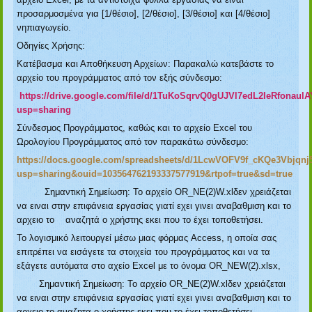
προσαρμοσμένα για [1/θέσιο], [2/θέσιο], [3/θέσιο] και [4/θέσιο]
νηπιαγωγείο.
Οδηγίες Χρήσης:
Κατέβασμα και Αποθήκευση Αρχείων: Παρακαλώ κατεβάστε το
αρχείο του προγράμματος από τον εξής σύνδεσμο:
https://drive.google.com/file/d/1TuKoSqrvQ0gUJVl7edL2IeRfonaul
usp=sharing
Σύνδεσμος Προγράμματος, καθώς και το αρχείο Excel του
Ωρολογίου Προγράμματος από τον παρακάτω σύνδεσμο:
https://docs.google.com/spreadsheets/d/1LcwVOFV9f_cKQe3Vbjqn
usp=sharing&ouid=103564762193337577919&rtpof=true&sd=true
Σημαντική Σημείωση: Το αρχείο OR_NE(2)W.xlδεν χρειάζεται
να ειναι στην επιφάνεια εργασίας γιατί εχει γινει αναβαθμιση και το
αρχειο το αναζητά ο χρήστης εκει που το έχει τοποθετήσει.
Το λογισμικό λειτουργεί μέσω μιας φόρμας Access, η οποία σας
επιτρέπει να εισάγετε τα στοιχεία του προγράμματος και να τα
εξάγετε αυτόματα στο αχείο Excel με το όνομα OR_NEW(2).xlsx,
Σημαντική Σημείωση: Το αρχείο OR_NE(2)W.xlδεν χρειάζεται
να ειναι στην επιφάνεια εργασίας γιατί εχει γινει αναβαθμιση και το
αρχειο το αναζητα ο χρήστης εκει που το έχει τοποθετήσει.