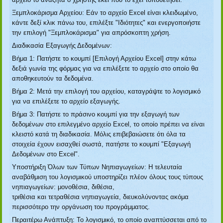
Ξεμπλοκάρισμα Αρχείου: Εάν το αρχείο Excel είναι κλειδωμένο,
κάντε δεξί κλικ πάνω του, επιλέξτε "Ιδιότητες" και ενεργοποιήστε
την επιλογή "Ξεμπλοκάρισμα" για απρόσκοπτη χρήση.
Διαδικασία Εξαγωγής Δεδομένων:
Βήμα 1: Πατήστε το κουμπί [Επιλογή Αρχείου Excel] στην κάτω
δεξιά γωνία της φόρμας για να επιλέξετε το αρχείο στο οποίο θα
αποθηκευτούν τα δεδομένα.
Βήμα 2: Μετά την επιλογή του αρχείου, καταγράψτε το λογισμικό
για να επιλέξετε το αρχείο εξαγωγής.
Βήμα 3: Πατήστε το πράσινο κουμπί για την εξαγωγή των
δεδομένων στο επιλεγμένο αρχείο Excel, το οποίο πρέπει να είναι
κλειστό κατά τη διαδικασία. Μόλις επιβεβαιώσετε ότι όλα τα
στοιχεία έχουν εισαχθεί σωστά, πατήστε το κουμπί "Εξαγωγή
Δεδομένων στο Excel".
Υποστήριξη Όλων των Τύπων Νηπιαγωγείων: Η τελευταία
αναβάθμιση του λογισμικού υποστηρίζει πλέον όλους τους τύπους
νηπιαγωγείων: μονοθέσια, διθέσια,
τριθέσια και τετραθέσια νηπιαγωγεία, διευκολύνοντας ακόμα
περισσότερο την οργάνωση του προγράμματος.
Περαιτέρω Ανάπτυξη: Το λογισμικό, το οποίο αναπτύσσεται από το