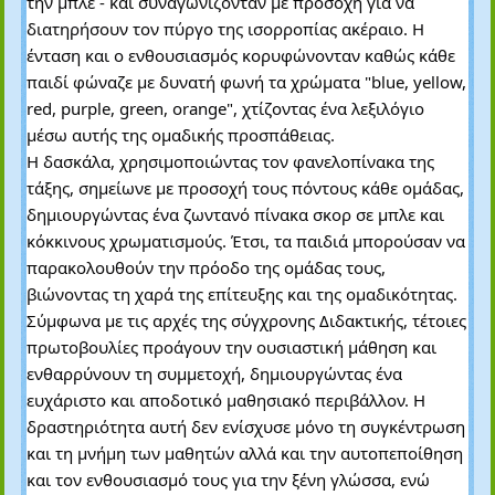
την μπλε - και συναγωνίζονταν με προσοχή για να
διατηρήσουν τον πύργο της ισορροπίας ακέραιο. Η
ένταση και ο ενθουσιασμός κορυφώνονταν καθώς κάθε
παιδί φώναζε με δυνατή φωνή τα χρώματα "blue, yellow,
red, purple, green, orange", χτίζοντας ένα λεξιλόγιο
μέσω αυτής της ομαδικής προσπάθειας.
Η δασκάλα, χρησιμοποιώντας τον φανελοπίνακα της
τάξης, σημείωνε με προσοχή τους πόντους κάθε ομάδας,
δημιουργώντας ένα ζωντανό πίνακα σκορ σε μπλε και
κόκκινους χρωματισμούς. Έτσι, τα παιδιά μπορούσαν να
παρακολουθούν την πρόοδο της ομάδας τους,
βιώνοντας τη χαρά της επίτευξης και της ομαδικότητας.
Σύμφωνα με τις αρχές της σύγχρονης Διδακτικής, τέτοιες
πρωτοβουλίες προάγουν την ουσιαστική μάθηση και
ενθαρρύνουν τη συμμετοχή, δημιουργώντας ένα
ευχάριστο και αποδοτικό μαθησιακό περιβάλλον. Η
δραστηριότητα αυτή δεν ενίσχυσε μόνο τη συγκέντρωση
και τη μνήμη των μαθητών αλλά και την αυτοπεποίθηση
και τον ενθουσιασμό τους για την ξένη γλώσσα, ενώ