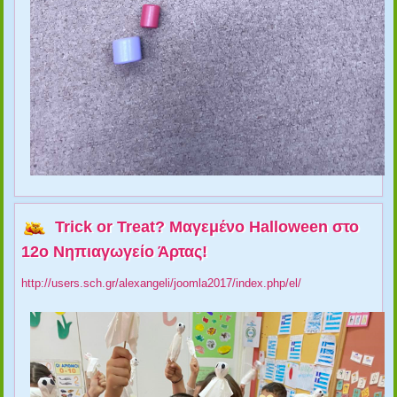
Trick or Treat? Μαγεμένο Halloween στο
12ο Νηπιαγωγείο Άρτας!
http://users.sch.gr/alexangeli/joomla2017/index.php/el/