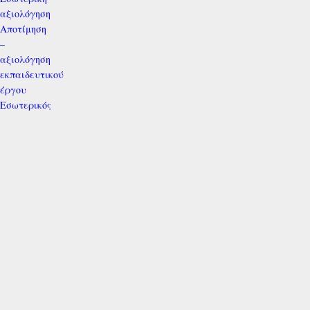
αξιολόγηση
Αποτίμηση
–
αξιολόγηση
εκπαιδευτικού
έργου
Εσωτερικός
Κανονισμός
Σχολικής
Μονάδας
Επικοινωνία
Σύνδεση
Σύνδεση
Όνομα Χρήστη
Κωδικός
Να με θυμάσαι
Σύνδεση
Ξεχάσατε το όνομα χρήστη;
Ξεχάσατε τον κωδικό σας;
Πρόσφατα άρθρα