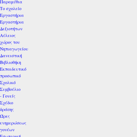
Παραμύθια
Το σχολείο
Εργαστήρια
Εργαστήρια
Δεξιοτήτων
Αύλειος
χώρος του
Νηπιαγωγείου
Δανειστική
Βιβλιοθήκη
Εκπαιδευτικό
προσωπικό
Σχολικό
Συμβούλιο
- Γονείς
Σχέδιο
δράσης
Ώρες
ενημερώσεως
γονέων
Εσωτερική