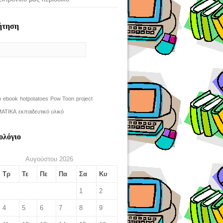
ήτηση
o
ebook
hotpotatoes
Pow Toon
project
ΑΤΙΚΑ
εκπαιδευτικό υλικό
ολόγιο
Αυγούστου 2026
Τρ
Τε
Πε
Πα
Σα
Κυ
1
2
4
5
6
7
8
9