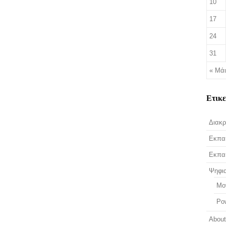
10
17
24
31
« Μά
Ετικ
Διακρ
Εκπαι
Εκπαι
Ψηφι
Mo
Po
Abou