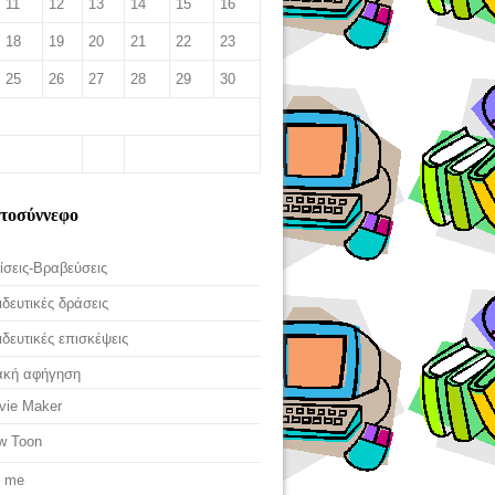
11
12
13
14
15
16
18
19
20
21
22
23
25
26
27
28
29
30
ι
ετοσύννεφο
ίσεις-Βραβεύσεις
δευτικές δράσεις
δευτικές επισκέψεις
ακή αφήγηση
vie Maker
w Toon
t me