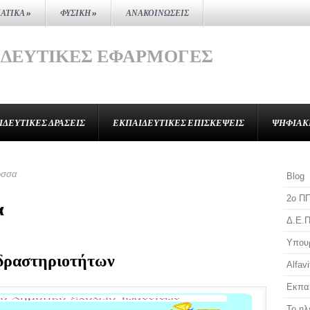
ΑΤΙΚΆ
»
ΦΥΣΙΚΉ
»
ΑΝΑΚΟΙΝΏΣΕΙΣ
ΙΔΕΥΤΙΚΈΣ ΕΦΑΡΜΟΓΈΣ
ΙΔΕΥΤΙΚΈΣ ΔΡΆΣΕΙΣ
ΕΚΠΑΙΔΕΥΤΙΚΈΣ ΕΠΙΣΚΈΨΕΙΣ
ΨΗΦΙΑΚ
ώσσα
Blog
2o Π
α
Δ.Ε.Π
Υπουρ
 δραστηριοτήτων
Αlfavi
Εκπαι
Το ηλ