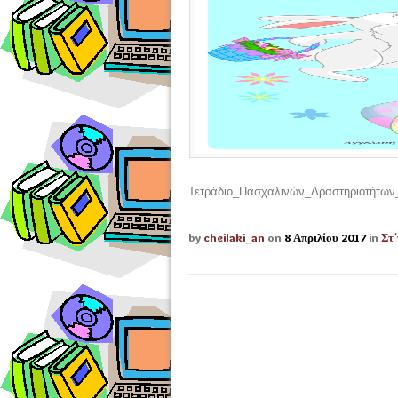
Τετράδιο_Πασχαλινών_Δραστηριοτήτων
by
cheilaki_an
on
8 Απριλίου 2017
in
Στ΄