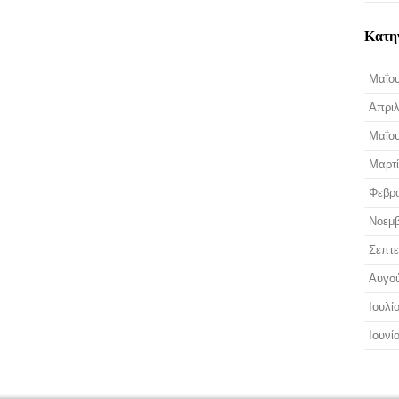
Κατη
Μαΐου
Απριλ
Μαΐου
Μαρτί
Φεβρο
Νοεμβ
Σεπτε
Αυγο
Ιουλί
Ιουνί