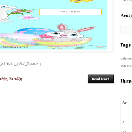
Αναζ
Tags
calame
_ΣΤ’τάξη_2017_Χειλάκη
ΜΑΘΗΜ
τάξη
,
Στ΄τάξη
Read More
Ημερ
Δε
3