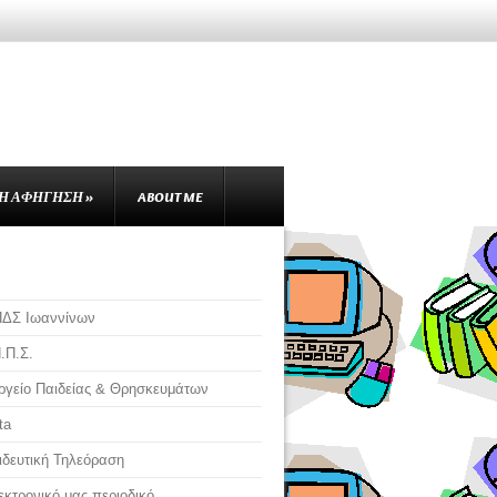
Ή ΑΦΉΓΗΣΗ
»
ABOUT ME
ΠΔΣ Ιωαννίνων
.Π.Σ.
γείο Παιδείας & Θρησκευμάτων
ta
δευτική Τηλεόραση
εκτρονικό μας περιοδικό