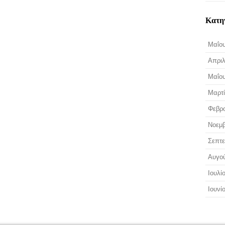
Κατη
Μαΐου
Απριλ
Μαΐου
Μαρτί
Φεβρο
Νοεμβ
Σεπτε
Αυγο
Ιουλί
Ιουνί