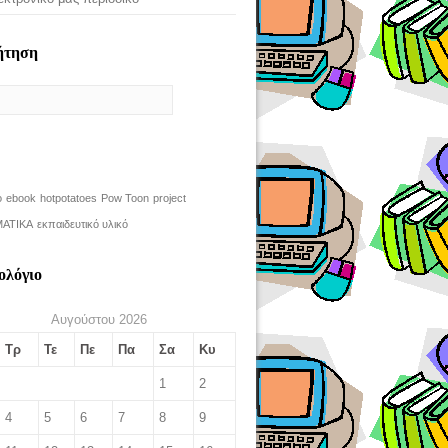
ήτηση
o
ebook
hotpotatoes
Pow Toon
project
ΑΤΙΚΑ
εκπαιδευτικό υλικό
ολόγιο
Αυγούστου 2026
Τρ
Τε
Πε
Πα
Σα
Κυ
1
2
4
5
6
7
8
9