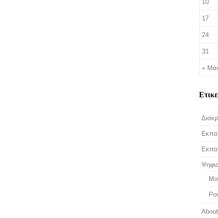
10
17
24
31
« Μά
Ετικ
Διακρ
Εκπαι
Εκπαι
Ψηφι
Mo
Po
Abou