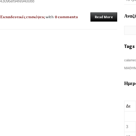
143096ef94fe940088
Αναζ
n
Εκπαιδευτικές επισκέψεις
with
0 comments
Read More
Tags
calame
ΜΑΘΗΜ
Ημερ
Δε
3