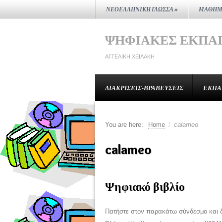
ΝΕΟΕΛΛΗΝΙΚΉ ΓΛΏΣΣΑ
»
ΜΑΘΗΜ
ΨΗΦΙΑΚΈΣ ΕΚΠΑ
ΑΓΓΕΛΙΚΉ ΧΕΙΛΆΚΗ
ΔΙΑΚΡΊΣΕΙΣ-ΒΡΑΒΕΎΣΕΙΣ
ΕΚΠΑ
You are here:
Home
/
calameo
calameo
Ψηφιακό βιβλίο
Πατήστε στον παρακάτω σύνδεσμο και δ