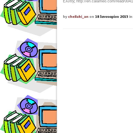
Ελύτης http://en.calameo.com/read/004
by
cheilaki_an
on
18 Ιανουαρίου 2015
i