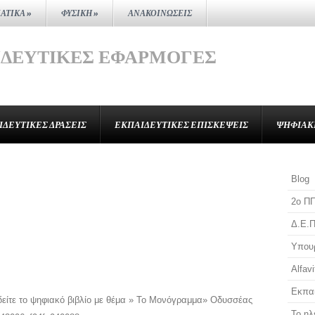
ΑΤΙΚΆ
»
ΦΥΣΙΚΉ
»
ΑΝΑΚΟΙΝΏΣΕΙΣ
ΙΔΕΥΤΙΚΈΣ ΕΦΑΡΜΟΓΈΣ
ΙΔΕΥΤΙΚΈΣ ΔΡΆΣΕΙΣ
ΕΚΠΑΙΔΕΥΤΙΚΈΣ ΕΠΙΣΚΈΨΕΙΣ
ΨΗΦΙΑΚ
Blog
2o Π
Δ.Ε.Π
Υπουρ
Αlfavi
Εκπαι
είτε το ψηφιακό βιβλίο με θέμα » Το Μονόγραμμα» Οδυσσέας
Το ηλ