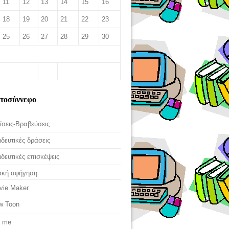
11
12
13
14
15
16
18
19
20
21
22
23
25
26
27
28
29
30
ι
ετοσύννεφο
ίσεις-Βραβεύσεις
δευτικές δράσεις
δευτικές επισκέψεις
ακή αφήγηση
vie Maker
w Toon
t me