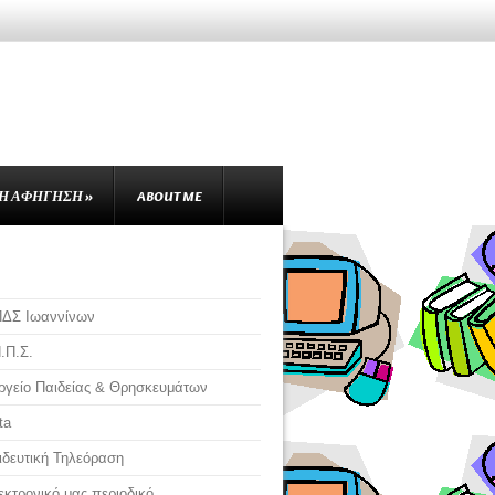
Ή ΑΦΉΓΗΣΗ
»
ABOUT ME
ΠΔΣ Ιωαννίνων
.Π.Σ.
γείο Παιδείας & Θρησκευμάτων
ta
δευτική Τηλεόραση
εκτρονικό μας περιοδικό