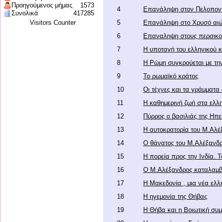
Προηγούμενος μήμας
1573
4
Επανάληψη στον Πελοπον
Συνολικά
417285
Visitors Counter
5
Επανάληψη στο Χρυσό αιώ
6
Επαναληψη στους περσικο
7
Η υποταγή του ελληνικού 
8
Η Ρώμη συγκρούεται με τ
9
Το ρωμαϊκό κράτος
10
Οι τέχνες και τα γράμματα
11
Η καθημερινή ζωή στα ελλη
12
Πύρρος ο βασιλιάς της Ηπε
13
Η αυτοκρατορία του Μ.Αλέ
14
Ο θάνατος του Μ.Αλέξανδ
15
Η πορεία προς την Ινδία. Τ
16
Ο Μ.Αλέξανδρος καταλαμβά
17
Η Μακεδονία , μια νέα ελλ
18
Η ηγεμονία της Θήβας
19
Η Θήβα και η Βοιωτική συ