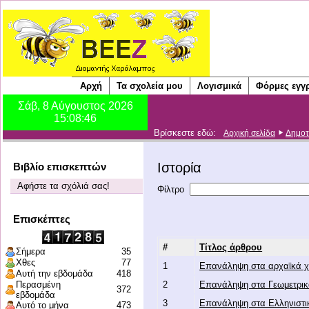
Αρχή
Τα σχολεία μου
Λογισμικά
Φόρμες εγγ
Βρίσκεστε εδώ:
Αρχική σελίδα
Δημοτ
Ιστορία
Βιβλίο επισκεπτών
Αφήστε τα σχόλιά σας!
Φίλτρο
Επισκέπτες
#
Τίτλος άρθρου
Σήμερα
35
Χθες
77
1
Επανάληψη στα αρχαϊκά χ
Αυτή την εβδομάδα
418
Περασμένη
2
Επανάληψη στα Γεωμετρικ
372
εβδομάδα
3
Επανάληψη στα Ελληνιστι
Αυτό το μήνα
473