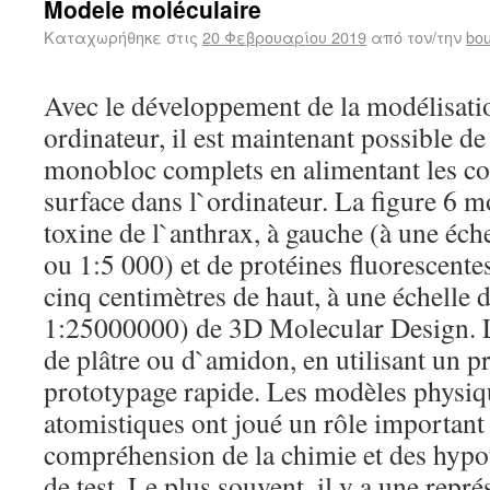
Modele moléculaire
Καταχωρήθηκε στις
20 Φεβρουαρίου 2019
από τον/την
bou
Avec le développement de la modélisati
ordinateur, il est maintenant possible d
monobloc complets en alimentant les c
surface dans l`ordinateur. La figure 6 m
toxine de l`anthrax, à gauche (à une éc
ou 1:5 000) et de protéines fluorescentes
cinq centimètres de haut, à une échelle
1:25000000) de 3D Molecular Design. L
de plâtre ou d`amidon, en utilisant un p
prototypage rapide. Les modèles physiq
atomistiques ont joué un rôle important
compréhension de la chimie et des hypot
de test. Le plus souvent, il y a une repré