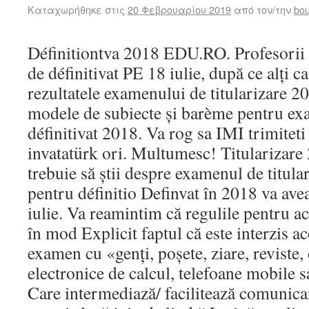
Καταχωρήθηκε στις
20 Φεβρουαρίου 2019
από τον/την
bou
Définitiontva 2018 EDU.RO. Profesorii
de définitivat PE 18 iulie, după ce alți 
rezultatele examenului de titularizare 20
modele de subiecte și barème pentru ex
définitivat 2018. Va rog sa IMI trimite
invatatürk ori. Multumesc! Titularizare
trebuie să știi despre examenul de titul
pentru définitio Definvat în 2018 va ave
iulie. Va reamintim că regulile pentru a
în mod Explicit faptul că este interzis ac
examen cu «genți, poșete, ziare, reviste, 
electronice de calcul, telefoane mobile 
Care intermediază/ facilitează comunicar