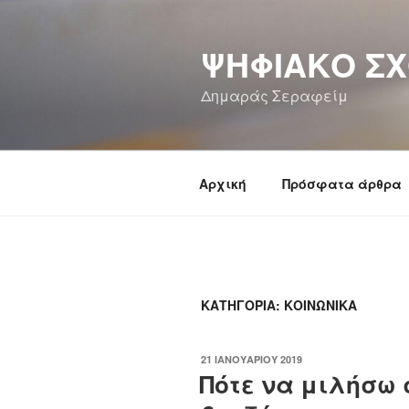
Μετάβαση
στο
ΨΗΦΙΑΚΌ ΣΧ
περιεχόμενο
Δημαράς Σεραφείμ
Αρχική
Πρόσφατα άρθρα
ΚΑΤΗΓΟΡΊΑ: ΚΟΙΝΩΝΙΚΆ
ΔΗΜΟΣΙΕΎΤΗΚΕ
21 ΙΑΝΟΥΑΡΊΟΥ 2019
ΣΤΙΣ
Πότε να μιλήσω 