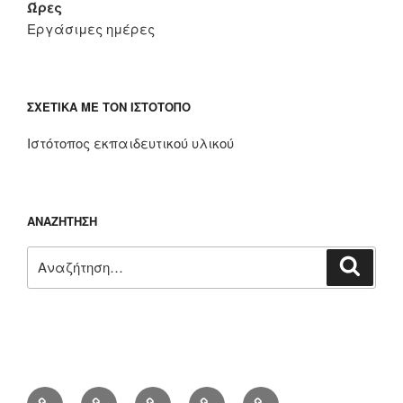
Ώρες
Εργάσιμες ημέρες
ΣΧΕΤΙΚΆ ΜΕ ΤΟΝ ΙΣΤΌΤΟΠΟ
Ιστότοπος εκπαιδευτικού υλικού
ΑΝΑΖΉΤΗΣΗ
Αναζήτηση
Αναζή
για:
Αρχική
Πρόσφατα
Ασκήσεις
Κατηγορίες
Επικοινωνήστε