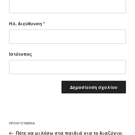
Ηλ. διεύθυνση
*
Ιστότοπος
Πλοήγηση
Προηγούμενο
ΠΡΟΗΓΟΎΜΕΝΑ
άρθρων
άρθρο
Πότε να μιλήσω στα παιδιά για το διαζύγιο;