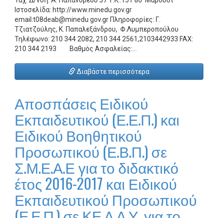
Ταχ. Δ/νση: Α. Παπανδρέου 37 Τ.Κ.:151 80 Μαρούσι
Ιστοσελίδα: http://www.minedu.gov.gr
email:t08deab@minedu gov.gr Πληροφορίες: Γ.
Τζιατζούλης, Κ. Παπαλεξάνδρου, Φ.Λυμπεροπούλου
Τηλέφωνο: 210 344 2082, 210 344 2561,2103442933 FAX:
210 344 2193 Βαθμός Ασφαλείας:…
Διαβάστε περισσότερα
Αποσπάσεις Ειδικού
Εκπαιδευτικού (Ε.Ε.Π.) και
Ειδικού Βοηθητικού
Προσωπικού (Ε.Β.Π.) σε
Σ.Μ.Ε.Α.Ε για το διδακτικό
έτος 2016-2017 και Ειδικού
Εκπαιδευτικού Προσωπικού
(Ε.Ε.Π.) σε ΚΕ.Δ.Δ.Υ. για το