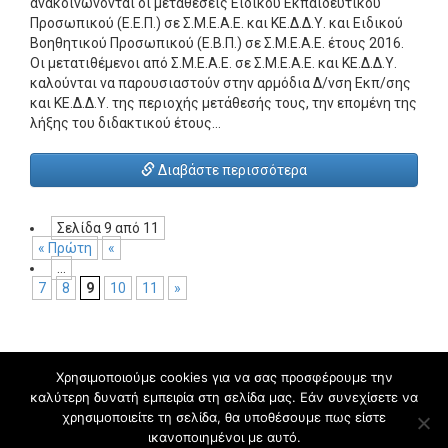
ανακοινώνονται οι μεταθέσεις Ειδικού Εκπαιδευτικού
Προσωπικού (Ε.Ε.Π.) σε Σ.Μ.Ε.Α.Ε. και ΚΕ.Δ.Δ.Υ. και Ειδικού
Βοηθητικού Προσωπικού (Ε.Β.Π.) σε Σ.Μ.Ε.Α.Ε. έτους 2016.
Οι μετατιθέμενοι από Σ.Μ.Ε.Α.Ε. σε Σ.Μ.Ε.Α.Ε. και ΚΕ.Δ.Δ.Υ.
καλούνται να παρουσιαστούν στην αρμόδια Δ/νση Εκπ/σης
και ΚΕ.Δ.Δ.Υ. της περιοχής μετάθεσής τους, την επομένη της
λήξης του διδακτικού έτους…
Διαβάστε περισσότερα
Σελίδα 9 από 11
« Πρώτη
«
...
7
8
9
10
11
»
Χρησιμοποιούμε cookies για να σας προσφέρουμε την
καλύτερη δυνατή εμπειρία στη σελίδα μας. Εάν συνεχίσετε να
Super Education - Δευτεροβάθμια Ειδική Εκπαίδευση 2015
χρησιμοποιείτε τη σελίδα, θα υποθέσουμε πως είστε
ικανοποιημένοι με αυτό.