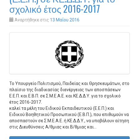
σχολικό έτος 2016-2017
Αναρτήθηκε στις
13 Μαΐου 2016
Το Υπουργείο Πολιτισμού, Παιδείας και Θρησκευμάτων, στο
πλαίσιο της διαδικασίας διενέργειας των αποσπάσεων
Ε.Ε.Π. και Ε.Β.Π. σε Σ.Μ.Ε.Α.Ε. και ΚΕ.Δ.Δ.Υ. για το σχολικό
έτος 2016-2017.
καλεί τα μέλη του Ειδικού Εκπαιδευτικού (Ε.Ε.Π.) και
Ειδικού Βοηθητικού Προσωπικού (Ε.Β.Π.), που επιθυμούν να
αποσπαστούν σε Σ.Μ.Ε.Α.Ε. ή ΚΕ.Δ.Δ.Υ., να υποβάλουν αίτηση
στις Διευθύνσεις Α/θμιας και Β/θμιας και…