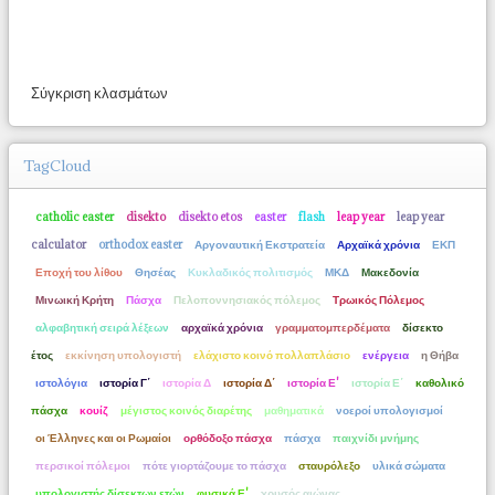
Σύγκριση κλασμάτων
TagCloud
catholic easter
disekto
disekto etos
easter
flash
leap year
leap year
calculator
orthodox easter
Αργοναυτική Εκστρατεία
Αρχαϊκά χρόνια
ΕΚΠ
Εποχή του λίθου
Θησέας
Κυκλαδικός πολιτισμός
ΜΚΔ
Μακεδονία
Μινωική Κρήτη
Πάσχα
Πελοποννησιακός πόλεμος
Τρωικός Πόλεμος
αλφαβητική σειρά λέξεων
αρχαϊκά χρόνια
γραμματομπερδέματα
δίσεκτο
έτος
εκκίνηση υπολογιστή
ελάχιστο κοινό πολλαπλάσιο
ενέργεια
η Θήβα
ιστολόγια
ιστορία Γ΄
ιστορία Δ
ιστορία Δ΄
ιστορία Ε'
ιστορία Ε΄
καθολικό
πάσχα
κουίζ
μέγιστος κοινός διαρέτης
μαθηματικά
νοεροί υπολογισμοί
οι Έλληνες και οι Ρωμαίοι
ορθόδοξο πάσχα
πάσχα
παιχνίδι μνήμης
περσικοί πόλεμοι
πότε γιορτάζουμε το πάσχα
σταυρόλεξο
υλικά σώματα
υπολογιστής δίσεκτων ετών
φυσικά Ε'
χρυσός αιώνας