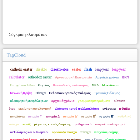
Σύγκριση κλασμάτων
TagCloud
catholic easter
disekto
disekto etos
easter
flash
leap year
leap year
calculator
orthodox easter
Αργοναυτική Εκστρατεία
Αρχαϊκά χρόνια
ΕΚΠ
Εποχή του λίθου
Θησέας
Κυκλαδικός πολιτισμός
ΜΚΔ
Μακεδονία
Μινωική Κρήτη
Πάσχα
Πελοποννησιακός πόλεμος
Τρωικός Πόλεμος
αλφαβητική σειρά λέξεων
αρχαϊκά χρόνια
γραμματομπερδέματα
δίσεκτο
έτος
εκκίνηση υπολογιστή
ελάχιστο κοινό πολλαπλάσιο
ενέργεια
η Θήβα
ιστολόγια
ιστορία Γ΄
ιστορία Δ
ιστορία Δ΄
ιστορία Ε'
ιστορία Ε΄
καθολικό
πάσχα
κουίζ
μέγιστος κοινός διαρέτης
μαθηματικά
νοεροί υπολογισμοί
οι Έλληνες και οι Ρωμαίοι
ορθόδοξο πάσχα
πάσχα
παιχνίδι μνήμης
περσικοί πόλεμοι
πότε γιορτάζουμε το πάσχα
σταυρόλεξο
υλικά σώματα