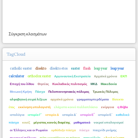
Σύγκριση κλασμάτων
TagCloud
catholic easter
disekto
disekto etos
easter
flash
leap year
leap year
calculator
orthodox easter
Αργοναυτική Εκστρατεία
Αρχαϊκά χρόνια
ΕΚΠ
Εποχή του λίθου
Θησέας
Κυκλαδικός πολιτισμός
ΜΚΔ
Μακεδονία
Μινωική Κρήτη
Πάσχα
Πελοποννησιακός πόλεμος
Τρωικός Πόλεμος
αλφαβητική σειρά λέξεων
αρχαϊκά χρόνια
γραμματομπερδέματα
δίσεκτο
έτος
εκκίνηση υπολογιστή
ελάχιστο κοινό πολλαπλάσιο
ενέργεια
η Θήβα
ιστολόγια
ιστορία Γ΄
ιστορία Δ
ιστορία Δ΄
ιστορία Ε'
ιστορία Ε΄
καθολικό
πάσχα
κουίζ
μέγιστος κοινός διαρέτης
μαθηματικά
νοεροί υπολογισμοί
οι Έλληνες και οι Ρωμαίοι
ορθόδοξο πάσχα
πάσχα
παιχνίδι μνήμης
περσικοί πόλεμοι
πότε γιορτάζουμε το πάσχα
σταυρόλεξο
υλικά σώματα