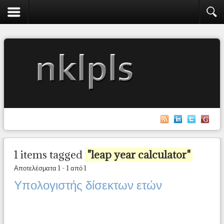
1 items tagged
"leap year calculator"
Αποτελέσματα 1 - 1 από 1
Υπολογιστής δίσεκτων ετών