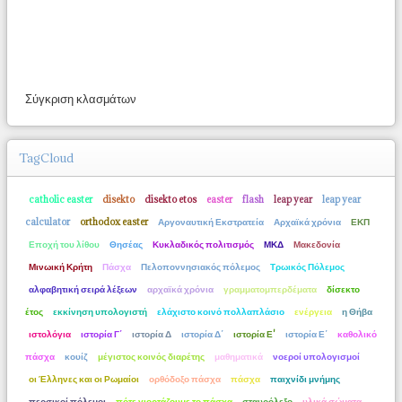
Σύγκριση κλασμάτων
TagCloud
catholic easter
disekto
disekto etos
easter
flash
leap year
leap year
calculator
orthodox easter
Αργοναυτική Εκστρατεία
Αρχαϊκά χρόνια
ΕΚΠ
Εποχή του λίθου
Θησέας
Κυκλαδικός πολιτισμός
ΜΚΔ
Μακεδονία
Μινωική Κρήτη
Πάσχα
Πελοποννησιακός πόλεμος
Τρωικός Πόλεμος
αλφαβητική σειρά λέξεων
αρχαϊκά χρόνια
γραμματομπερδέματα
δίσεκτο
έτος
εκκίνηση υπολογιστή
ελάχιστο κοινό πολλαπλάσιο
ενέργεια
η Θήβα
ιστολόγια
ιστορία Γ΄
ιστορία Δ
ιστορία Δ΄
ιστορία Ε'
ιστορία Ε΄
καθολικό
πάσχα
κουίζ
μέγιστος κοινός διαρέτης
μαθηματικά
νοεροί υπολογισμοί
οι Έλληνες και οι Ρωμαίοι
ορθόδοξο πάσχα
πάσχα
παιχνίδι μνήμης
περσικοί πόλεμοι
πότε γιορτάζουμε το πάσχα
σταυρόλεξο
υλικά σώματα