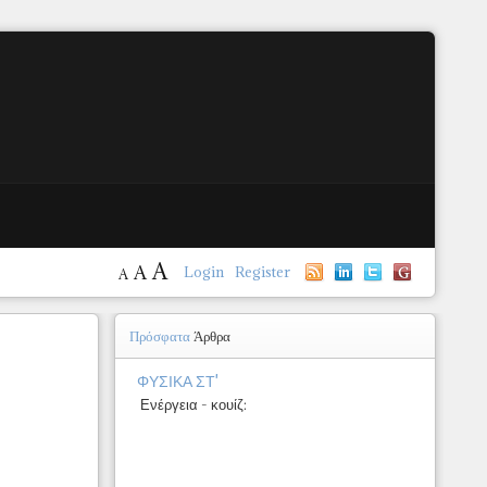
A
A
Login
Register
A
Πρόσφατα
Άρθρα
ΦΥΣΙΚΑ ΣΤ'
Ενέργεια - κουίζ: