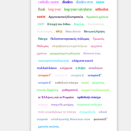
catholic easter
disekto
disekto etos
easter
flash
leap year
leap year calculator
orthodox
easter
Αργοναυτική Εκστρατεία
Αρχαϊκά χρόνια
ΕΚΠ
Εποχή του λίθου
Θησέας
Κυκλαδικός
πολιτισμός
ΜΚΔ
Μακεδονία
Μινωική Κρήτη
Πάσχα
Πελοποννησιακός πόλεμος
Τρωικός
Πόλεμος
αλφαβητική σειρά λέξεων
αρχαϊκά
χρόνια
γραμματομπερδέματα
δίσεκτο έτος
εκκίνηση υπολογιστή
ελάχιστο κοινό
πολλαπλάσιο
ενέργεια
η Θήβα
ιστολόγια
ιστορία Γ΄
ιστορία Δ
ιστορία Δ΄
ιστορία Ε'
ιστορία Ε΄
καθολικό πάσχα
κουίζ
μέγιστος
κοινός διαρέτης
μαθηματικά
νοεροί υπολογισμοί
οι Έλληνες και οι Ρωμαίοι
ορθόδοξο πάσχα
πάσχα
παιχνίδι μνήμης
περσικοί πόλεμοι
πότε γιορτάζουμε το πάσχα
σταυρόλεξο
υλικά
σώματα
υπολογιστής δίσεκτων ετών
φυσικά Ε'
χρυσός αιώνας