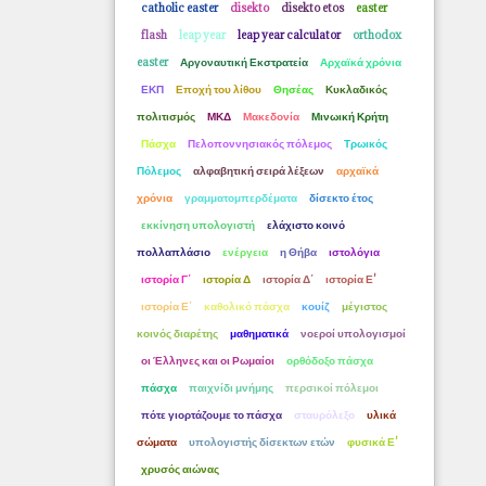
catholic easter
disekto
disekto etos
easter
flash
leap year
leap year calculator
orthodox
easter
Αργοναυτική Εκστρατεία
Αρχαϊκά χρόνια
ΕΚΠ
Εποχή του λίθου
Θησέας
Κυκλαδικός
πολιτισμός
ΜΚΔ
Μακεδονία
Μινωική Κρήτη
Πάσχα
Πελοποννησιακός πόλεμος
Τρωικός
Πόλεμος
αλφαβητική σειρά λέξεων
αρχαϊκά
χρόνια
γραμματομπερδέματα
δίσεκτο έτος
εκκίνηση υπολογιστή
ελάχιστο κοινό
πολλαπλάσιο
ενέργεια
η Θήβα
ιστολόγια
ιστορία Γ΄
ιστορία Δ
ιστορία Δ΄
ιστορία Ε'
ιστορία Ε΄
καθολικό πάσχα
κουίζ
μέγιστος
κοινός διαρέτης
μαθηματικά
νοεροί υπολογισμοί
οι Έλληνες και οι Ρωμαίοι
ορθόδοξο πάσχα
πάσχα
παιχνίδι μνήμης
περσικοί πόλεμοι
πότε γιορτάζουμε το πάσχα
σταυρόλεξο
υλικά
σώματα
υπολογιστής δίσεκτων ετών
φυσικά Ε'
χρυσός αιώνας