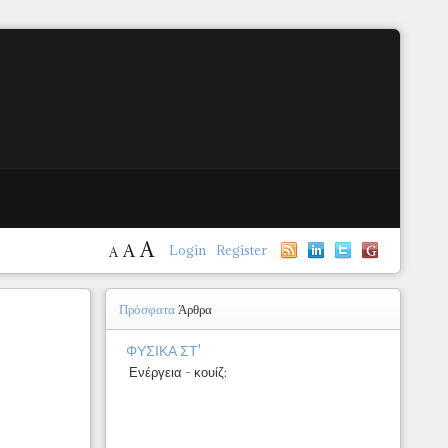
A
A
Login
Register
A
Πρόσφατα
Άρθρα
ΦΥΣΙΚΑ ΣΤ'
Ενέργεια - κουίζ: