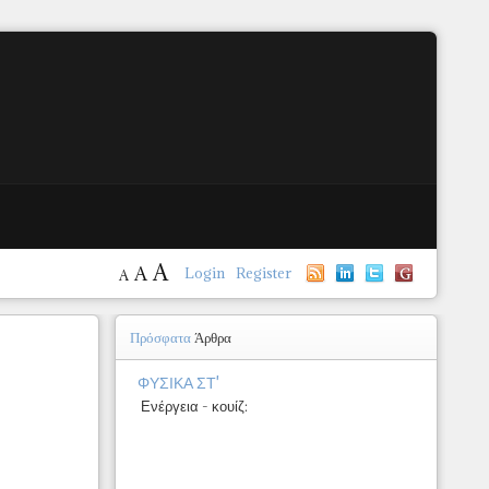
A
A
Login
Register
A
Πρόσφατα
Άρθρα
ΦΥΣΙΚΑ ΣΤ'
Ενέργεια - κουίζ: