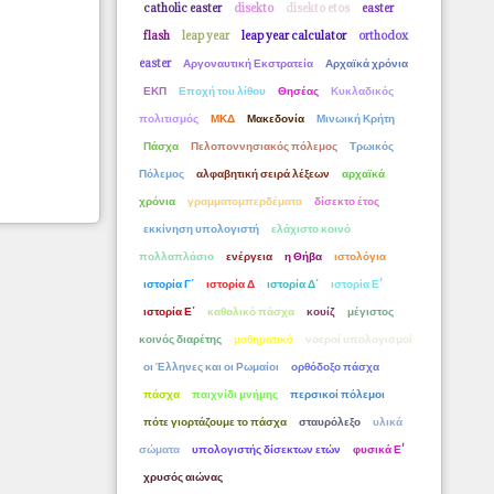
catholic easter
disekto
disekto etos
easter
flash
leap year
leap year calculator
orthodox
easter
Αργοναυτική Εκστρατεία
Αρχαϊκά χρόνια
ΕΚΠ
Εποχή του λίθου
Θησέας
Κυκλαδικός
πολιτισμός
ΜΚΔ
Μακεδονία
Μινωική Κρήτη
Πάσχα
Πελοποννησιακός πόλεμος
Τρωικός
Πόλεμος
αλφαβητική σειρά λέξεων
αρχαϊκά
χρόνια
γραμματομπερδέματα
δίσεκτο έτος
εκκίνηση υπολογιστή
ελάχιστο κοινό
πολλαπλάσιο
ενέργεια
η Θήβα
ιστολόγια
ιστορία Γ΄
ιστορία Δ
ιστορία Δ΄
ιστορία Ε'
ιστορία Ε΄
καθολικό πάσχα
κουίζ
μέγιστος
κοινός διαρέτης
μαθηματικά
νοεροί υπολογισμοί
οι Έλληνες και οι Ρωμαίοι
ορθόδοξο πάσχα
πάσχα
παιχνίδι μνήμης
περσικοί πόλεμοι
πότε γιορτάζουμε το πάσχα
σταυρόλεξο
υλικά
σώματα
υπολογιστής δίσεκτων ετών
φυσικά Ε'
χρυσός αιώνας