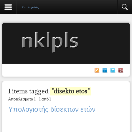
Υπολογιστές
1 items tagged
"disekto etos"
Αποτελέσματα 1 - 1 από 1
Υπολογιστής δίσεκτων ετών