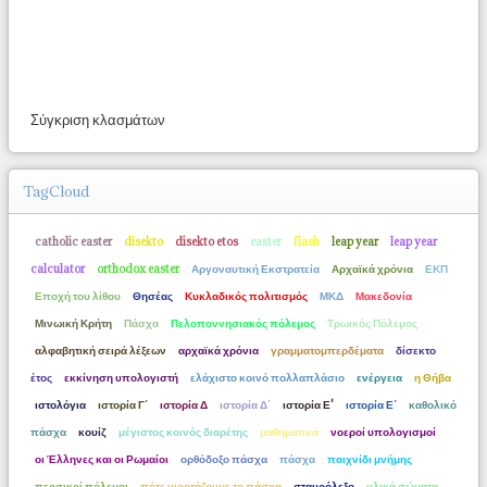
Σύγκριση κλασμάτων
TagCloud
catholic easter
disekto
disekto etos
easter
flash
leap year
leap year
calculator
orthodox easter
Αργοναυτική Εκστρατεία
Αρχαϊκά χρόνια
ΕΚΠ
Εποχή του λίθου
Θησέας
Κυκλαδικός πολιτισμός
ΜΚΔ
Μακεδονία
Μινωική Κρήτη
Πάσχα
Πελοποννησιακός πόλεμος
Τρωικός Πόλεμος
αλφαβητική σειρά λέξεων
αρχαϊκά χρόνια
γραμματομπερδέματα
δίσεκτο
έτος
εκκίνηση υπολογιστή
ελάχιστο κοινό πολλαπλάσιο
ενέργεια
η Θήβα
ιστολόγια
ιστορία Γ΄
ιστορία Δ
ιστορία Δ΄
ιστορία Ε'
ιστορία Ε΄
καθολικό
πάσχα
κουίζ
μέγιστος κοινός διαρέτης
μαθηματικά
νοεροί υπολογισμοί
οι Έλληνες και οι Ρωμαίοι
ορθόδοξο πάσχα
πάσχα
παιχνίδι μνήμης
περσικοί πόλεμοι
πότε γιορτάζουμε το πάσχα
σταυρόλεξο
υλικά σώματα