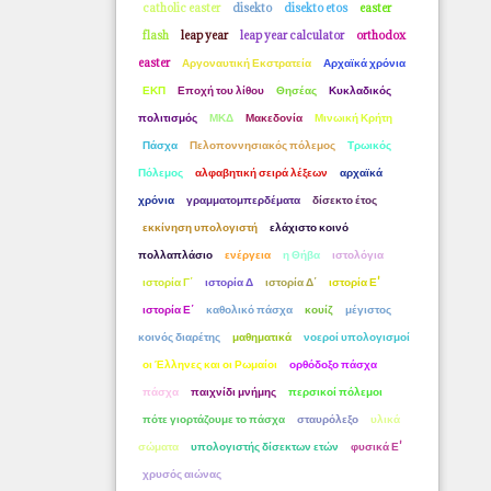
catholic easter
disekto
disekto etos
easter
flash
leap year
leap year calculator
orthodox
easter
Αργοναυτική Εκστρατεία
Αρχαϊκά χρόνια
ΕΚΠ
Εποχή του λίθου
Θησέας
Κυκλαδικός
πολιτισμός
ΜΚΔ
Μακεδονία
Μινωική Κρήτη
Πάσχα
Πελοποννησιακός πόλεμος
Τρωικός
Πόλεμος
αλφαβητική σειρά λέξεων
αρχαϊκά
χρόνια
γραμματομπερδέματα
δίσεκτο έτος
εκκίνηση υπολογιστή
ελάχιστο κοινό
πολλαπλάσιο
ενέργεια
η Θήβα
ιστολόγια
ιστορία Γ΄
ιστορία Δ
ιστορία Δ΄
ιστορία Ε'
ιστορία Ε΄
καθολικό πάσχα
κουίζ
μέγιστος
κοινός διαρέτης
μαθηματικά
νοεροί υπολογισμοί
οι Έλληνες και οι Ρωμαίοι
ορθόδοξο πάσχα
πάσχα
παιχνίδι μνήμης
περσικοί πόλεμοι
πότε γιορτάζουμε το πάσχα
σταυρόλεξο
υλικά
σώματα
υπολογιστής δίσεκτων ετών
φυσικά Ε'
χρυσός αιώνας