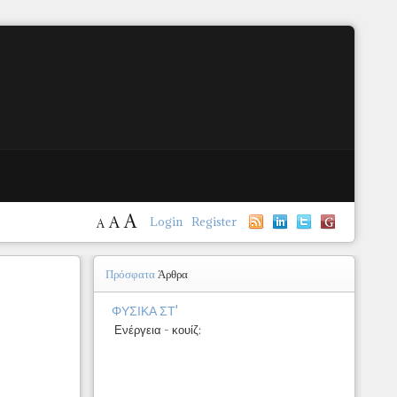
A
A
Login
Register
A
Πρόσφατα
Άρθρα
ΦΥΣΙΚΑ ΣΤ'
Ενέργεια - κουίζ: