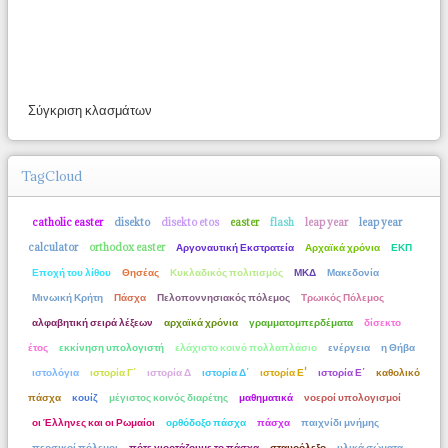
Σύγκριση κλασμάτων
TagCloud
catholic easter
disekto
disekto etos
easter
flash
leap year
leap year
calculator
orthodox easter
Αργοναυτική Εκστρατεία
Αρχαϊκά χρόνια
ΕΚΠ
Εποχή του λίθου
Θησέας
Κυκλαδικός πολιτισμός
ΜΚΔ
Μακεδονία
Μινωική Κρήτη
Πάσχα
Πελοποννησιακός πόλεμος
Τρωικός Πόλεμος
αλφαβητική σειρά λέξεων
αρχαϊκά χρόνια
γραμματομπερδέματα
δίσεκτο
έτος
εκκίνηση υπολογιστή
ελάχιστο κοινό πολλαπλάσιο
ενέργεια
η Θήβα
ιστολόγια
ιστορία Γ΄
ιστορία Δ
ιστορία Δ΄
ιστορία Ε'
ιστορία Ε΄
καθολικό
πάσχα
κουίζ
μέγιστος κοινός διαρέτης
μαθηματικά
νοεροί υπολογισμοί
οι Έλληνες και οι Ρωμαίοι
ορθόδοξο πάσχα
πάσχα
παιχνίδι μνήμης
περσικοί πόλεμοι
πότε γιορτάζουμε το πάσχα
σταυρόλεξο
υλικά σώματα