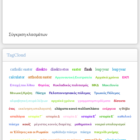
Σύγκριση κλασμάτων
TagCloud
catholic easter
disekto
disekto etos
easter
flash
leap year
leap year
calculator
orthodox easter
Αργοναυτική Εκστρατεία
Αρχαϊκά χρόνια
ΕΚΠ
Εποχή του λίθου
Θησέας
Κυκλαδικός πολιτισμός
ΜΚΔ
Μακεδονία
Μινωική Κρήτη
Πάσχα
Πελοποννησιακός πόλεμος
Τρωικός Πόλεμος
αλφαβητική σειρά λέξεων
αρχαϊκά χρόνια
γραμματομπερδέματα
δίσεκτο
έτος
εκκίνηση υπολογιστή
ελάχιστο κοινό πολλαπλάσιο
ενέργεια
η Θήβα
ιστολόγια
ιστορία Γ΄
ιστορία Δ
ιστορία Δ΄
ιστορία Ε'
ιστορία Ε΄
καθολικό
πάσχα
κουίζ
μέγιστος κοινός διαρέτης
μαθηματικά
νοεροί υπολογισμοί
οι Έλληνες και οι Ρωμαίοι
ορθόδοξο πάσχα
πάσχα
παιχνίδι μνήμης
περσικοί πόλεμοι
πότε γιορτάζουμε το πάσχα
σταυρόλεξο
υλικά σώματα