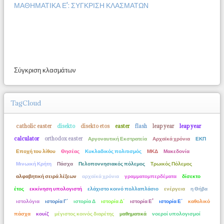
ΜΑΘΗΜΑΤΙΚΑ Ε': ΣΥΓΚΡΙΣΗ ΚΛΑΣΜΑΤΩΝ
Σύγκριση κλασμάτων
TagCloud
catholic easter
disekto
disekto etos
easter
flash
leap year
leap year
calculator
orthodox easter
Αργοναυτική Εκστρατεία
Αρχαϊκά χρόνια
ΕΚΠ
Εποχή του λίθου
Θησέας
Κυκλαδικός πολιτισμός
ΜΚΔ
Μακεδονία
Μινωική Κρήτη
Πάσχα
Πελοποννησιακός πόλεμος
Τρωικός Πόλεμος
αλφαβητική σειρά λέξεων
αρχαϊκά χρόνια
γραμματομπερδέματα
δίσεκτο
έτος
εκκίνηση υπολογιστή
ελάχιστο κοινό πολλαπλάσιο
ενέργεια
η Θήβα
ιστολόγια
ιστορία Γ΄
ιστορία Δ
ιστορία Δ΄
ιστορία Ε'
ιστορία Ε΄
καθολικό
πάσχα
κουίζ
μέγιστος κοινός διαρέτης
μαθηματικά
νοεροί υπολογισμοί