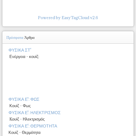
Powered by EasyTagCloud v2.6
Πρόσφατα
Άρθρα
ΦΥΣΙΚΑ ΣΤ'
Ενέργεια - κουίζ:
ΦΥΣΙΚΑ Ε': ΦΩΣ
Κουίζ - Φως
ΦΥΣΙΚΑ Ε': ΗΛΕΚΤΡΙΣΜΟΣ
Kουίζ - Ηλεκτρισμός
ΦΥΣΙΚΑ Ε': ΘΕΡΜΟΤΗΤΑ
Κουίζ - Θερμότητα