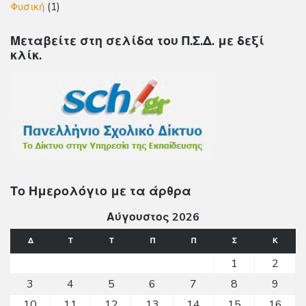
Φυσική
(1)
Μεταβείτε στη σελίδα του Π.Σ.Δ. με δεξί
κλίκ.
Το Ημερολόγιο με τα άρθρα
Αύγουστος 2026
Δ
Τ
Τ
Π
Π
Σ
Κ
1
2
3
4
5
6
7
8
9
10
11
12
13
14
15
16