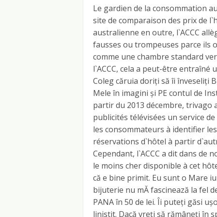
Le gardien de la consommation aus
site de comparaison des prix de l`
australienne en outre, l`ACCC all
fausses ou trompeuses parce ils o
comme une chambre standard vers
l`ACCC, cela a peut-être entraîné
Coleg căruia doriți să îi înveseliți
Mele în imagini și PE contul de 
partir du 2013 décembre, trivago a
publicités télévisées un service de
les consommateurs à identifier les
réservations d`hôtel à partir d`au
Cependant, l`ACCC a dit dans de no
le moins cher disponible à cet hôte
că e bine primit. Eu sunt o Mare iubi
bijuterie nu mĂ fascinează la fel d
PANA în 50 de lei. Îi puteți găsi uș
linistit. Dacă vreți să rămâneți în 