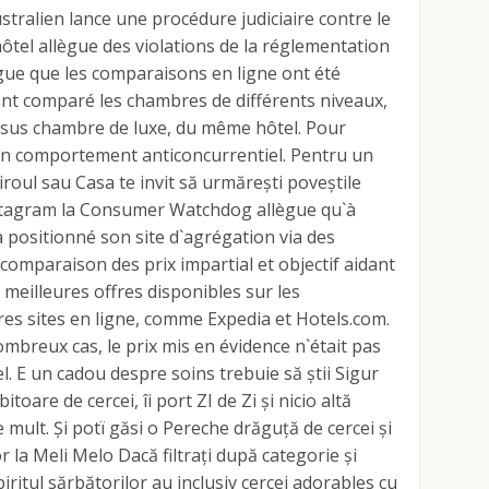
tralien lance une procédure judiciaire contre le
hôtel allègue des violations de la réglementation
ègue que les comparaisons en ligne ont été
nt comparé les chambres de différents niveaux,
us chambre de luxe, du même hôtel. Pour
 un comportement anticoncurrentiel. Pentru un
 Biroul sau Casa te invit să urmărești poveștile
Instagram la Consumer Watchdog allègue qu`à
 positionné son site d`agrégation via des
 comparaison des prix impartial et objectif aidant
 meilleures offres disponibles sur les
tres sites en ligne, comme Expedia et Hotels.com.
mbreux cas, le prix mis en évidence n`était pas
l. E un cadou despre soins trebuie să știi Sigur
toare de cercei, îi port ZI de Zi și nicio altă
e mult. Și potï găsi o Pereche drăguță de cercei și
or la Meli Melo Dacă filtrați după categorie și
spiritul sărbătorilor au inclusiv cercei adorables cu