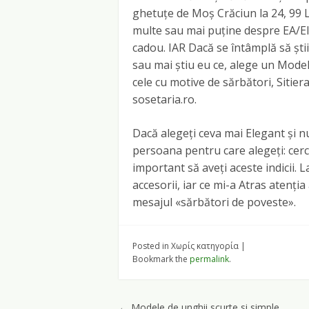
ghetuțe de Moș Crăciun la 24, 99 Le
multe sau mai puține despre EA/El
cadou. IAR Dacă se întâmplă să știi 
sau mai știu eu ce, alege un Model
cele cu motive de sărbători, Sitiera
sosetaria.ro.
Dacă alegeți ceva mai Elegant și nu
persoana pentru care alegeți: cercei
important să aveți aceste indicii. L
accesorii, iar ce mi-a Atras atenți
mesajul «sărbători de poveste».
Posted in Χωρίς κατηγορία
|
Bookmark the
permalink
.
←
Modele de unghii scurte si simple