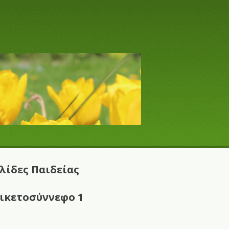
λίδες Παιδείας
ικετοσύννεφο 1