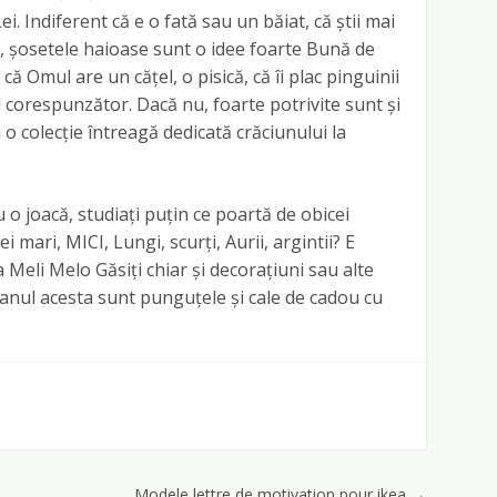
i. Indiferent că e o fată sau un băiat, că știi mai
, șosetele haioase sunt o idee foarte Bună de
că Omul are un cățel, o pisică, că îi plac pinguinii
 corespunzător. Dacă nu, foarte potrivite sunt și
 o colecție întreagă dedicată crăciunului la
 o joacă, studiați puțin ce poartă de obicei
 mari, MICI, Lungi, scurți, Aurii, argintii? E
a Meli Melo Găsiți chiar și decorațiuni sau alte
a anul acesta sunt punguțele și cale de cadou cu
Modele lettre de motivation pour ikea
→