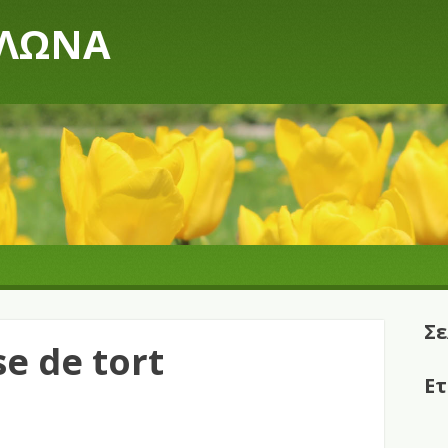
ΥΛΩΝΑ
Σε
e de tort
Ετ