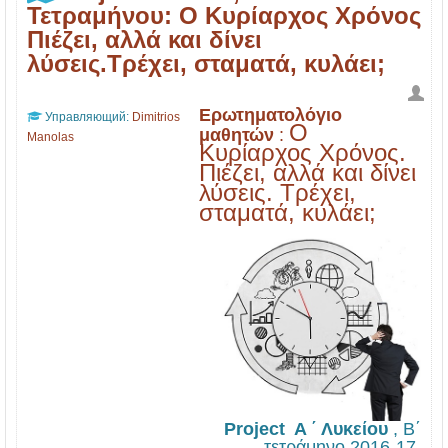
1
7
1
Τετραμήνου: O Κυρίαρχος Χρόνος
3
7
Πιέζει, αλλά και δίνει
λύσεις.Τρέχει, σταματά, κυλάει;
-
,
1
Β
Ερωτηματολόγιο
7
'
Управляющий:
Dimitrios
O
μαθητών
:
Manolas
Τ
Κυρίαρχος Χρόνος.
Πιέζει, αλλά και δίνει
ε
λύσεις. Τρέχει,
τ
σταματά, κυλάει;
ρ
α
μ
ή
ν
ο
υ
:
Project A ΄ Λυκείου
, Β΄
τετράμηνο 2016-17.