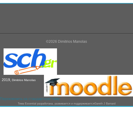
©2026 Dimitrios Manolas
2019,
Dimitrios Manolas
Переключить на стандартную тему
Тема
Essential
разработана, развивается и поддерживается
Gareth J Barnard