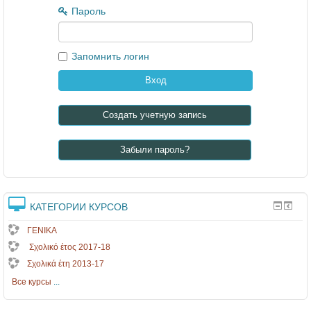
..
Пароль
.
Запомнить логин
Создать учетную запись
Забыли пароль?
КАТЕГОРИИ КУРСОВ
ΓΕΝΙΚΑ
Σχολικό έτος 2017-18
Σχολικά έτη 2013-17
Все курсы
...