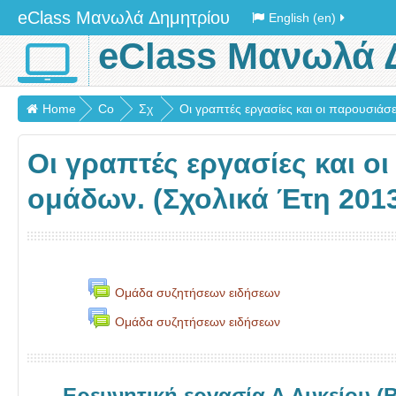
eClass Μανωλά Δημητρίου
English (en)
eClass Μανωλά 
Home
Co
Σχ
Οι γραπτές εργασίες και οι παρουσιάσει
urs
ολι
Οι γραπτές εργασίες και ο
es
κά
έτη
ομάδων. (Σχολικά Έτη 2013
20
13
-
17
Ομάδα συζητήσεων ειδήσεων
Ομάδα συζητήσεων ειδήσεων
Ερευνητική εργασία Α Λυκείου (Β