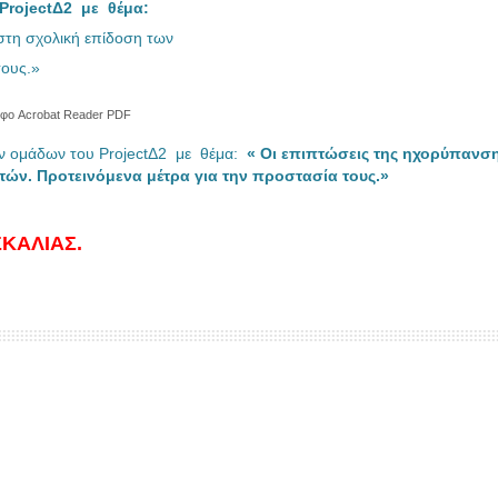
ProjectΔ2 με θέμα:
 στη σχολική επίδοση των
τους.»
φο Acrobat Reader PDF
ών ομάδων του ProjectΔ2 με θέμα:
« Οι επιπτώσεις της ηχορύπανσ
τών. Προτεινόμενα μέτρα για την προστασία τους.»
ΚΑΛΙΑΣ.