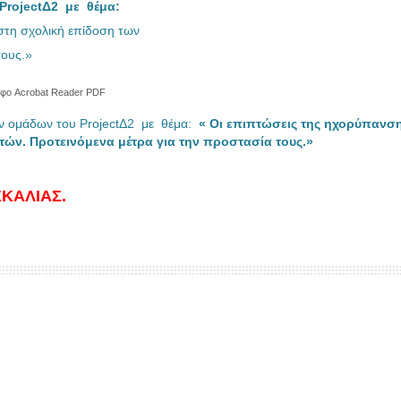
ProjectΔ2 με θέμα:
 στη σχολική επίδοση των
τους.»
φο Acrobat Reader PDF
ών ομάδων του ProjectΔ2 με θέμα:
« Οι επιπτώσεις της ηχορύπανσ
τών. Προτεινόμενα μέτρα για την προστασία τους.»
ΚΑΛΙΑΣ.