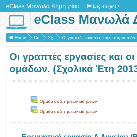
eClass Μανωλά Δημητρίου
English (en)
eClass Μανωλά 
Home
Co
Σχ
Οι γραπτές εργασίες και οι παρουσιάσει
urs
ολι
Οι γραπτές εργασίες και ο
es
κά
έτη
ομάδων. (Σχολικά Έτη 2013
20
13
-
17
Ομάδα συζητήσεων ειδήσεων
Ομάδα συζητήσεων ειδήσεων
Ερευνητική εργασία Α Λυκείου (Β