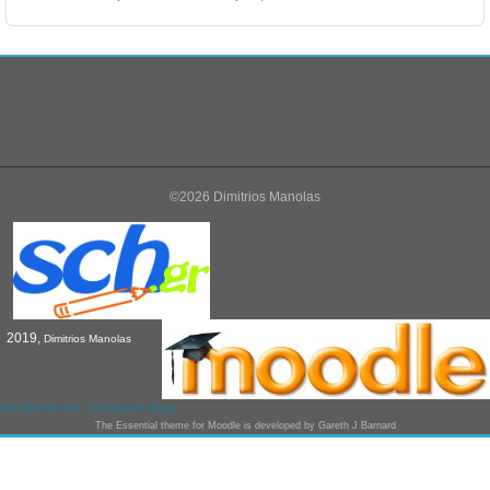
©2026 Dimitrios Manolas
2019,
Dimitrios Manolas
Μεταβείτε στο στάνταρντ θέμα
The
Essential
theme for Moodle is developed by
Gareth J Barnard