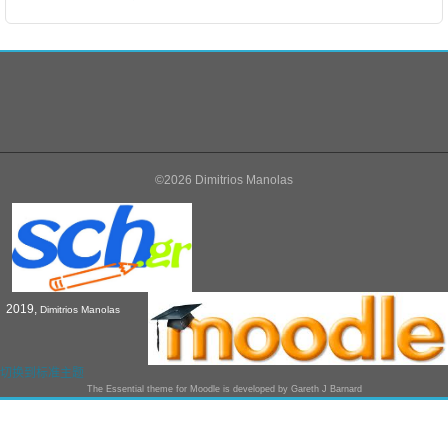
©2026 Dimitrios Manolas
2019,
Dimitrios Manolas
切换到标准主题
The
Essential
theme for Moodle is developed by
Gareth J Barnard