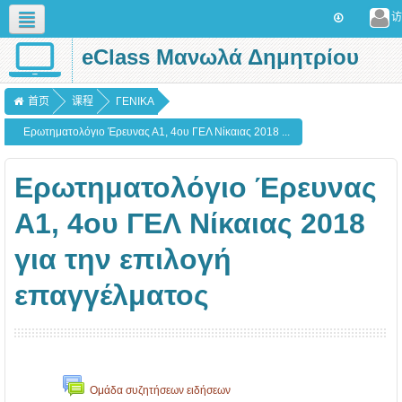
访
eClass Μανωλά Δημητρίου
简体中文 (zh_cn)
首页
课程
ΓΕΝΙΚΑ
Ερωτηματολόγιο Έρευνας Α1, 4ου ΓΕΛ Νίκαιας 2018 ...
Ερωτηματολόγιο Έρευνας
Α1, 4ου ΓΕΛ Νίκαιας 2018
για την επιλογή
επαγγέλματος
Ομάδα συζητήσεων ειδήσεων