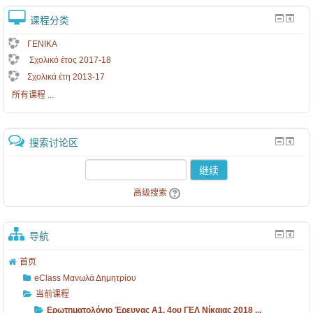
课程分类
ΓΕΝΙΚΑ
Σχολικό έτος 2017-18
Σχολικά έτη 2013-17
所有课程
...
搜索讨论区
继续
高级搜索
导航
首页
eClass Μανωλά Δημητρίου
当前课程
Ερωτηματολόγιο Έρευνας Α1, 4ου ΓΕΛ Νίκαιας 2018 ...