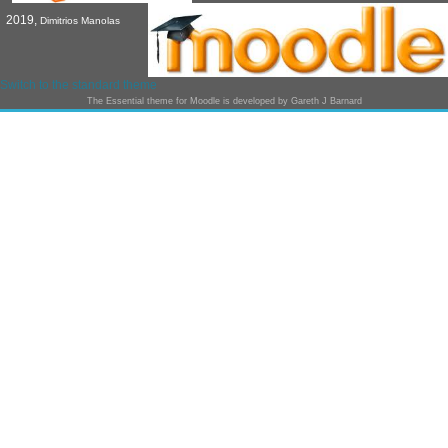
2019,
Dimitrios Manolas
Switch to the standard theme
The
Essential
theme for Moodle is developed by
Gareth J Barnard