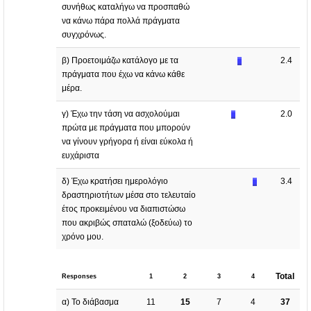
συνήθως καταλήγω να προσπαθώ
να κάνω πάρα πολλά πράγματα
συγχρόνως.
β) Προετοιμάζω κατάλογο με τα
2.4
πράγματα που έχω να κάνω κάθε
μέρα.
γ) Έχω την τάση να ασχολούμαι
2.0
πρώτα με πράγματα που μπορούν
να γίνουν γρήγορα ή είναι εύκολα ή
ευχάριστα
δ) Έχω κρατήσει ημερολόγιο
3.4
δραστηριοτήτων μέσα στο τελευταίο
έτος προκειμένου να διαπιστώσω
που ακριβώς σπαταλώ (ξοδεύω) το
χρόνο μου.
Total
Responses
1
2
3
4
α) Το διάβασμα
11
15
7
4
37