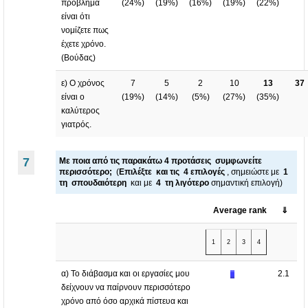
πρόβλημα
(
24%
)
(
19%
)
(
16%
)
(
19%
)
(
22%
)
είναι ότι
νομίζετε πως
έχετε χρόνο.
(Βούδας)
ε) Ο χρόνος
7
5
2
10
13
37
είναι ο
(
19%
)
(
14%
)
(
5%
)
(
27%
)
(
35%
)
καλύτερος
γιατρός.
7
Με ποια από τις παρακάτω 4 προτάσεις συμφωνείτε
περισσότερο;
(
Επιλέξτε και τις 4 επιλογές
, σημειώστε με
1
τη σπουδαιότερη
και με
4 τη λιγότερο
σημαντική επιλογή)
Average rank
⇓
1
2
3
4
α) Το διάβασμα και οι εργασίες μου
2.1
δείχνουν να παίρνουν περισσότερο
χρόνο από όσο αρχικά πίστευα και