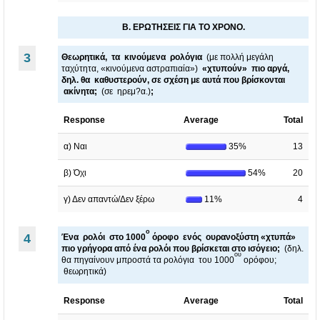
..
Π
.
..
Β. ΕΡΩΤΗΣΕΙΣ ΓΙΑ ΤΟ ΧΡΟΝΟ.
.
3
Θεωρητικά, τα κινούμενα ρολόγια
(με πολλή μεγάλη
ταχύτητα, «κινούμενα αστραπιαία»)
«χτυπούν» πιο αργά,
δηλ. θα καθυστερούν, σε σχέση με αυτά που βρίσκονται
ακίνητα;
(σε ηρεμ?α.)
;
Response
Average
Total
α) Ναι
35%
13
β) Όχι
54%
20
γ) Δεν απαντώ/Δεν ξέρω
11%
4
ο
4
Ένα ρολόι στο 1000
όροφο ενός ουρανοξύστη «χτυπά»
πιο γρήγορα από ένα ρολόι που βρίσκεται στο ισόγειο;
(δηλ.
ου
θα πηγαίνουν μπροστά τα ρολόγια του 1000
ορόφου;
θεωρητικά)
Response
Average
Total