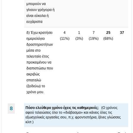
μπορούν να
γίνουν γρήγορα ή
είναι εύκολα ή
ευχάριστα
δ) Έχω κρατήσει
4
1
7
25
37
ημερολόγιο
(
11%
)
(
3%
)
(
19%
)
(
68%
)
δραστηριοτήτων
μέσα στο
τελευταίο έτος
προκειμένου να
διαπιστώσω που
ακριβώς
σπαταλώ
(ξοδεύω) το
χρόνο μου.
8
Πόσο ελεύθερο χρόνο έχεις τις καθημερινές;
(Ο χρόνος
αφού τελειώσεις όλο το «διάβασμα» και κάνεις όλες τις
εξωσχολικές εργασίες σου, π.χ. φροντιστήρια, ξένες γλώσσες
κλπ )