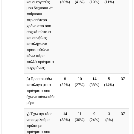
και οι εργασίες
(
30%
)
(
41%
)
(
19%
)
(
11%
)
μου δείχνουν να
παίρνουν
περισσότερο
χρόνο από όσο
αρχικά πίστευα
και συνήθως
καταλήγω να
προσπαθώ να
κάνω πάρα
πολλά πράγματα
συγχρόνως.
β) Προετοιμάζω
8
10
14
5
37
κατάλογο με τα
(
22%
)
(
27%
)
(
38%
)
(
14%
)
πράγματα που
έχω να κάνω κάθε
μέρα.
γ) Έχω την τάση
14
11
9
3
37
να ασχολούμαι
(
38%
)
(
30%
)
(
24%
)
(
8%
)
πρώτα με
πράγματα που