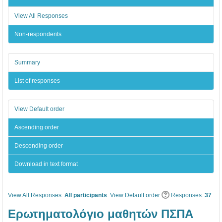
1
7
1
ι
s
3
7
ο
e
View All Responses
-
,
μ
s
Non-respondents
1
Β
α
7
'
θ
Summary
Τ
η
List of responses
ε
τ
τ
ώ
View Default order
ρ
ν
α
Π
Ascending order
μ
Σ
Descending order
ή
Π
Download in text format
ν
Α
ο
:
υ
«
View All Responses.
All participants
. View Default order
Responses:
37
:
O
Ερωτηματολόγιο μαθητών ΠΣΠΑ