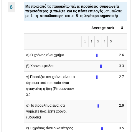
6
Με ποια από τις παρακάτω πέντε προτάσεις συμφωνείτε
περισσότερο;
(Επιλέξτε και τις πέντε επιλογές
, σημειώστε
με
1
τη
σπουδαιότερη
και με
5
τη
λιγότερο σημαντική)
Average rank
⇓
1
2
3
4
5
α).Ο χρόνος είναι χρήμα.
2.6
β) Χρόνου φείδου.
3.3
γ) Προσέξτε τον χρόνο, είναι το
2.7
ύφασμα από το οποίο είναι
φτιαγμένη η ζωή (Ρίτσαρντσον
Σ.)
δ) Το πρόβλημα είναι ότι
2.9
νομίζετε πως έχετε χρόνο.
(Βούδας)
ε) Ο χρόνος είναι ο καλύτερος
3.5