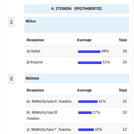
O
Κ
Κ
υ
Α. ΣΤΟΙΧΕΙΑ ΕΡΩΤΗΘΕΝΤΟΣ.
υ
ρ
1
Φύλο:
ρ
ί
ί
α
Response
Average
Total
α
ρ
ρ
χ
α).Αγόρι
49%
18
χ
ο
β).Κορίτσι
51%
19
ο
ς
ς
Χ
2
Ιδιότητα
Χ
ρ
Response
Average
Total
ρ
ό
ό
ν
α). Μαθητής/τρια Α΄ Λυκείου.
41%
15
ν
ο
β). Μαθητής/τρια Β΄
27%
10
ο
ς
Λυκείου.
ς
.
γ). Μαθητής/τρια Γ΄ Λυκείου
32%
12