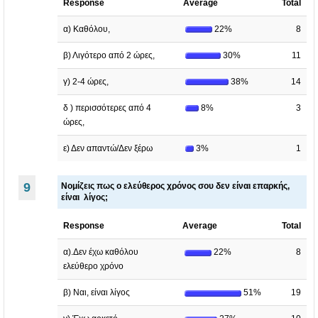
Response
Average
Total
α) Καθόλου,
22%
8
β) Λιγότερο από 2 ώρες,
30%
11
γ) 2-4 ώρες,
38%
14
δ ) περισσότερες από 4
8%
3
ώρες,
ε) Δεν απαντώ/Δεν ξέρω
3%
1
9
Νομίζεις πως ο ελεύθερος χρόνος σου δεν είναι επαρκής,
είναι λίγος;
Response
Average
Total
α).Δεν έχω καθόλου
22%
8
ελεύθερο χρόνο
β) Ναι, είναι λίγος
51%
19