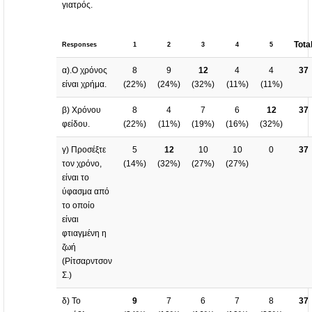
γιατρός.
Tota
Responses
1
2
3
4
5
α).Ο χρόνος
8
9
12
4
4
37
είναι χρήμα.
(
22%
)
(
24%
)
(
32%
)
(
11%
)
(
11%
)
β) Χρόνου
8
4
7
6
12
37
φείδου.
(
22%
)
(
11%
)
(
19%
)
(
16%
)
(
32%
)
γ) Προσέξτε
5
12
10
10
0
37
τον χρόνο,
(
14%
)
(
32%
)
(
27%
)
(
27%
)
είναι το
ύφασμα από
το οποίο
είναι
φτιαγμένη η
ζωή
(Ρίτσαρντσον
Σ.)
δ) Το
9
7
6
7
8
37