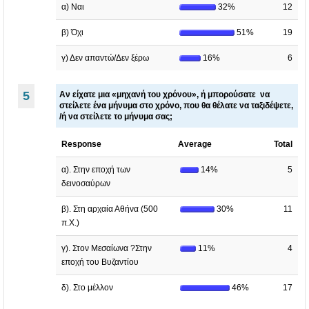
α) Ναι
32%
12
β) Όχι
51%
19
γ) Δεν απαντώ/Δεν ξέρω
16%
6
5
Αν είχατε μια «μηχανή του χρόνου», ή μπορούσατε να
στείλετε ένα μήνυμα στο χρόνο, που θα θέλατε να ταξιδέψετε,
/ή να στείλετε το μήνυμα σας;
Response
Average
Total
α). Στην εποχή των
14%
5
δεινοσαύρων
β). Στη αρχαία Αθήνα (500
30%
11
π.Χ.)
γ). Στον Μεσαίωνα ?Στην
11%
4
εποχή του Βυζαντίου
δ). Στο μέλλον
46%
17