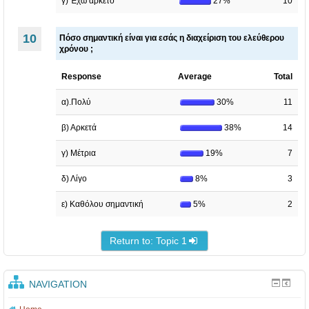
γ) Έχω αρκετό
27%
10
10
Πόσο σημαντική είναι για εσάς η διαχείριση του ελεύθερου
χρόνου ;
Response
Average
Total
α).Πολύ
30%
11
β) Αρκετά
38%
14
γ) Μέτρια
19%
7
δ) Λίγο
8%
3
ε) Καθόλου σημαντική
5%
2
Return to: Topic 1
NAVIGATION