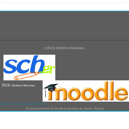
©2026 Dimitrios Manolas
2019,
Dimitrios Manolas
Switch to the standard theme
The
Essential
theme for Moodle is developed by
Gareth J Barnard