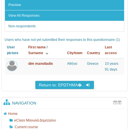
Preview
View All Responses
Non-respondents
Users who have not yet submitted their responses to this questionnaire (1)
User
First name
/
Last
picture
Surname
City/town
Country
access
dim manoliadis
Αθήνα
Greece
10 years
91 days
Return to: ΕΡΩΤΗΜΑ�...
NAVIGATION
Home
eClass Μανωλά Δημητρίου
Current course