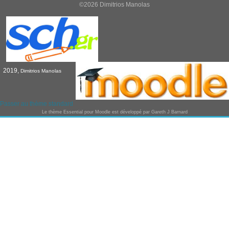
©2026 Dimitrios Manolas
2019,
Dimitrios Manolas
Passer au thème standard
Le thème
Essential
pour Moodle est développé par
Gareth J Barnard