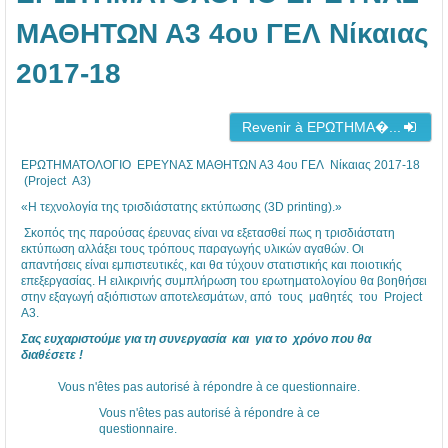
ΜΑΘΗΤΩΝ Α3 4ου ΓΕΛ Νίκαιας
2017-18
Revenir à ΕΡΩΤΗΜΑ�...
ΕΡΩΤΗΜΑΤΟΛΟΓΙΟ ΕΡΕΥΝΑΣ ΜΑΘΗΤΩΝ Α3 4ου ΓΕΛ Νίκαιας 2017-18
(Project Α3)
«Η τεχνολογία της τρισδιάστατης εκτύπωσης (3D printing).»
Σκοπός της παρούσας έρευνας είναι να εξετασθεί πως η τρισδιάστατη
εκτύπωση αλλάξει τους τρόπους παραγωγής υλικών αγαθών. Οι
απαντήσεις είναι εμπιστευτικές, και θα τύχουν στατιστικής και ποιοτικής
επεξεργασίας. Η ειλικρινής συμπλήρωση του ερωτηματολογίου θα βοηθήσει
στην εξαγωγή αξιόπιστων αποτελεσμάτων, από τους μαθητές του Project
Α3.
Σας ευχαριστούμε για τη συνεργασία και για το χρόνο που θα
διαθέσετε !
Vous n'êtes pas autorisé à répondre à ce questionnaire.
Vous n'êtes pas autorisé à répondre à ce
questionnaire.